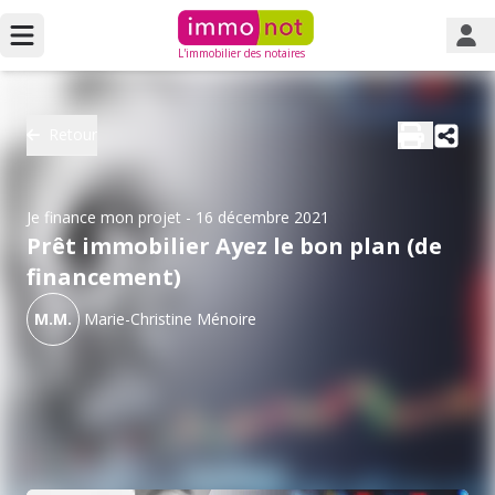
L'immobilier des notaires
Retour
Je finance mon projet
- 16 décembre 2021
Prêt immobilier Ayez le bon plan (de
financement)
M.M.
Marie-Christine Ménoire