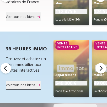
notaires de France
Maison
Maison
112 875 €
124 5
Voir tous nos biens
Luçay-le-Mâle (36)
Pontivy (5
VENTE
VENTE
INTERACTIVE
INTERA
36 HEURES iMMO
Trouvez et achetez un
bien immobilier aux
ventes interactives
Appartement
Maison
549 000 €
49 00
Voir tous nos biens
Paris 15e Arrondissement (75)
Saint-Solv