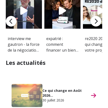
interview me
expatrié :
re2020 2026 
gautron - la force
comment
qui change 
de la négociation
financer un bien
votre projet
notariale
immobilier en
immobilier
Les actualités
bretonne
france ?
Ce qui change en Août
2026...
30 juillet 2026