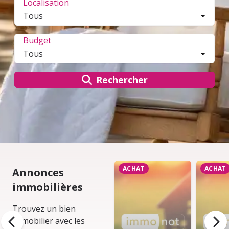
Localisation
Tous
Sélection de localisation. Cliquez pour ouvrir la modal
Budget
Tous
Rechercher
ACHAT
ACHAT
Annonces
immobilières
Trouvez un bien
immobilier avec les