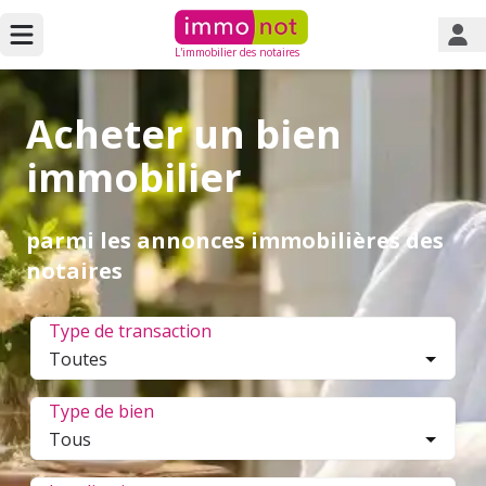
L'immobilier des notaires
Acheter un bien
immobilier
parmi les annonces immobilières des
notaires
Type de transaction
Toutes
Type de bien
Tous