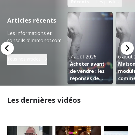
Récents
Les plus lus
Articles récents
Les informations et
conseils d'Immonot.com
7 août 2026
6 août 
Tous nos articles
Acheter avant
Maiso
de vendre : les
modula
réponses de...
comme
constr
maison.
Les dernières vidéos