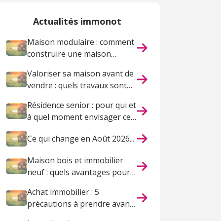
Actualités immonot
Maison modulaire : comment
construire une maison
pensée pour votre vie ?
Valoriser sa maison avant de
vendre : quels travaux sont
vraiment utiles ?
Résidence senior : pour qui et
à quel moment envisager ce
choix ?
Ce qui change en Août 2026...
Maison bois et immobilier
neuf : quels avantages pour
un projet durable ?
Achat immobilier : 5
précautions à prendre avant
de vous lancer