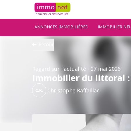
L'immobilier des notaires
ANNONCES IMMOBILIÈRES
IMMOBILIER NE
Retour
Regard sur l'actualité
- 27 mai 2026
Immobilier du littoral :
Christophe Raffaillac
C.R.