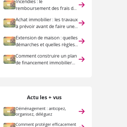
Incendies : le
remboursement des frais de
relogement par l'assurance
Achat immobilier : les travaux
à prévoir avant de faire une
offre
Extension de maison : quelles
démarches et quelles règles
respecter ?
Comment construire un plan
de financement immobilier
solide ?
Actu les + vus
Déménagement : anticipez,
organisez, déléguez
Comment protéger efficacement