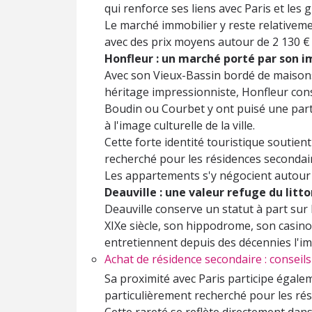
qui renforce ses liens avec Paris et le
Le marché immobilier y reste relativeme
avec des prix moyens autour de 2 130 € 
Honfleur : un marché porté par son i
Avec son Vieux-Bassin bordé de maisons
héritage impressionniste, Honfleur cons
Boudin ou Courbet y ont puisé une part
à l'image culturelle de la ville.
Cette forte identité touristique soutien
recherché pour les résidences secondair
Les appartements s'y négocient autour d
Deauville : une valeur refuge du lit
Deauville conserve un statut à part sur
XIXe siècle, son hippodrome, son casino
entretiennent depuis des décennies l'im
Achat de résidence secondaire : consei
Sa proximité avec Paris participe égalem
particulièrement recherché pour les ré
Cette rareté se reflète directement dans