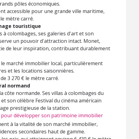
s grands pôles économiques.
nt accessible pour une grande ville maritime,
le mètre carré.
mage touristique
 à colombages, ses galeries d'art et son
erve un pouvoir d'attraction intact. Monet,
ie de leur inspiration, contribuant durablement
t le marché immobilier local, particulièrement
es et les locations saisonnières.
e 3 270 € le mètre carré.
toral normand
 la côte normande. Ses villas à colombages du
 et son célèbre Festival du cinéma américain
age prestigieuse de la station.
ls pour développer son patrimoine immobilier
ent à la vitalité de son marché immobilier,
sidences secondaires haut de gamme.
 les prix, qui atteignent environ 6 430 € le mètre