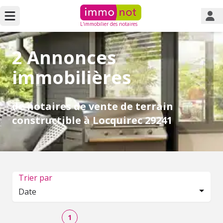
L'immobilier des notaires
2 Annonces
immobilières
de notaires de vente de terrain
constructible à Locquirec 29241
Trier par
Date
1