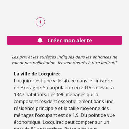
petit port, commerces de proximité, école et services. Le
centre-ville se situe à moins de 2 kilomètres. Accès facilité
aux axes routiers départementaux en direction de
Lannion et Morlaix. La commune voisine de Plestin-les-
1
Grèves propose également des équipements scolaires et
infrastructures complémentaires.
Créer mon alerte
Les prix et les surfaces indiqués dans les annonces ne
valent pas pollicitation. Ils sont donnés à titre indicatif.
La ville de Locquirec
Locquirec est une ville située dans le Finistère
en Bretagne. Sa population en 2015 s'élevait à
1347 habitants. Les 696 ménages qui la
composent résident essentiellement dans une
résidence principale et la taille moyenne des
ménages l'occupant est de 1,9. Du point de vue
économique, Locquirec peut compter sur un