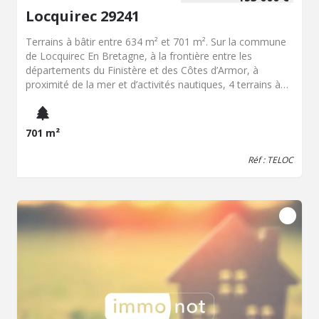
Locquirec 29241
Terrains à bâtir entre 634 m² et 701 m². Sur la commune
de Locquirec En Bretagne, à la frontière entre les
départements du Finistère et des Côtes d’Armor, à
proximité de la mer et d’activités nautiques, 4 terrains à
bâtir entièrement viabilisés, dans un lotissement de 5 lots
(entre 634m² et 701m²). Venez découvrir ces terrains
constructibles, rare sur le marché, situés à 300m de la
701 m²
plage du Moulin de la Rive et à proximité de la Plage des
Sables Blancs. Sur l’ensemble des lots, les réseaux sont
Réf : TELOC
déjà à disposition pour un branchement : eau, électricité,
téléphonie (fibre), eaux usées, eaux pluviales et bassin
d'infiltration. En ce qui concerne l’accessibilité, chaque lot
disposent de 2 places de parking privatives. La surface
plancher constructible maximum autorisée est de 300m²
pour 9m de hauteur. Vous êtes à la recherche d’un terrain
pour y construire une résidence principale ou une
résidence secondaire (taxe d’habitation), au sein d’une
commune dynamique, à 21 km de Morlaix et de Lannion,
à 1 heure de Brest, ne rater pas cette opportunité
d’acquérir un terrain déjà viabilisé. La commune bénéficie