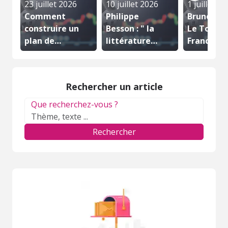
23 juillet 2026
10 juillet 2026
1 juillet 2
Comment
Philippe
Bruno Faur
construire un
Besson : " la
Le Tour d
plan de
littérature
France es
financement...
prend appui...
une...
Rechercher un article
Que recherchez-vous ?
Rechercher