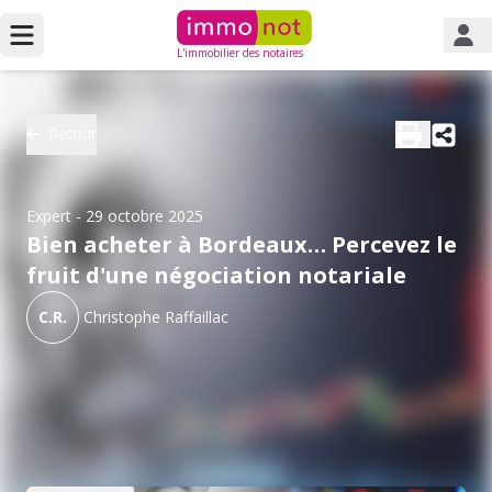
L'immobilier des notaires
Retour
Expert
- 29 octobre 2025
Bien acheter à Bordeaux… Percevez le
fruit d'une négociation notariale
C.R.
Christophe Raffaillac