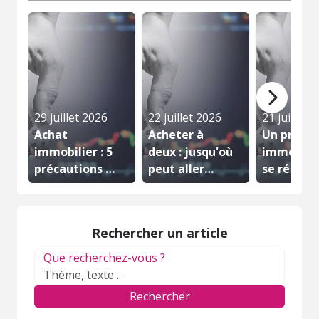
29 juillet 2026
22 juillet 2026
21 juillet 
Achat
Acheter à
Un projet
immobilier : 5
deux : jusqu'où
immobilie
précautions à
peut aller
se résum
prendre
votre...
jamais à u
avant...
Rechercher un article
Que recherchez-vous ?
Rechercher