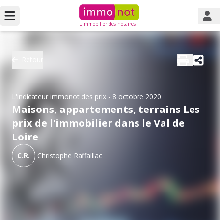
L'immobilier des notaires
Retour
L'indicateur immonot des prix
- 8 octobre 2020
Maisons, appartements, terrains Les
prix de l'immobilier dans le Val de
Loire
C.R.
Christophe Raffaillac