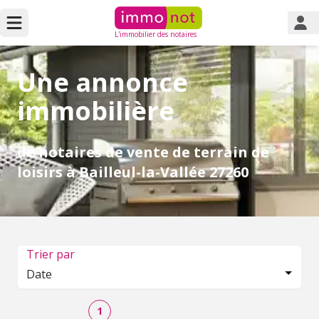
L'immobilier des notaires
Une annonce
immobilière
de notaires de vente de terrain de
loisirs à Bailleul-la-Vallée 27260
Trier par
Date
1