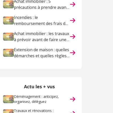
Achat immobilier : 5
précautions à prendre avant
de vous lancer
Incendies : le
remboursement des frais de
relogement par l'assurance
Achat immobilier : les travaux
à prévoir avant de faire une
offre
Extension de maison : quelles
démarches et quelles règles
respecter ?
Actu les + vus
Déménagement : anticipez,
organisez, déléguez
Travaux et rénovations :