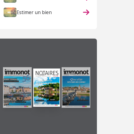
Estimer un bien
13 mai 2026
29 avril 2026
ans
La médiation
Acheter à deux :
e
permet d'apaiser
comment choisir le
les conflits...
bon cadre...