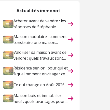
Actualités immonot
Acheter avant de vendre : les
réponses de Stéphanie
Swiklinski
Maison modulaire : comment
construire une maison
pensée pour votre vie ?
Valoriser sa maison avant de
vendre : quels travaux sont
vraiment utiles ?
Résidence senior : pour qui et
à quel moment envisager ce
choix ?
Ce qui change en Août 2026...
Maison bois et immobilier
neuf : quels avantages pour
un projet durable ?