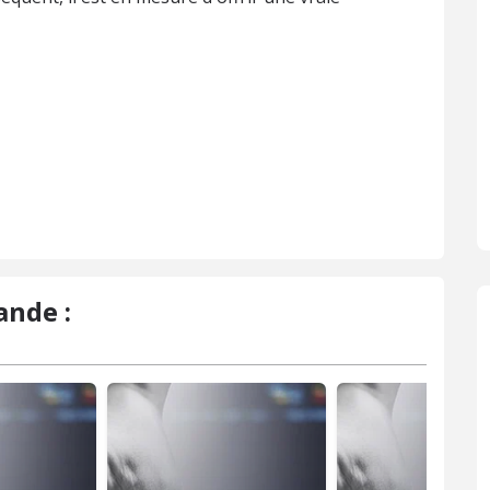
ande :