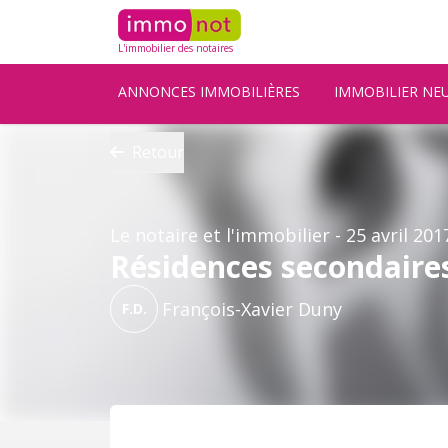
L'immobilier des notaires
ANNONCES IMMOBILIÈRES
IMMOBILIER NE
Retour
Le notaire et l'immobilier
- 25 avril 201
Résidences secondaire
François-Xavier Duny
F.D.