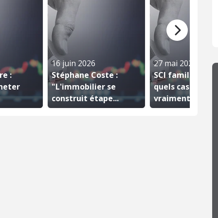
16 juin 2026
27 mai 2026
re :
Stéphane Coste :
SCI familiale : d
heter
"L'immobilier se
quels cas est-ell
construit étape...
vraiment...