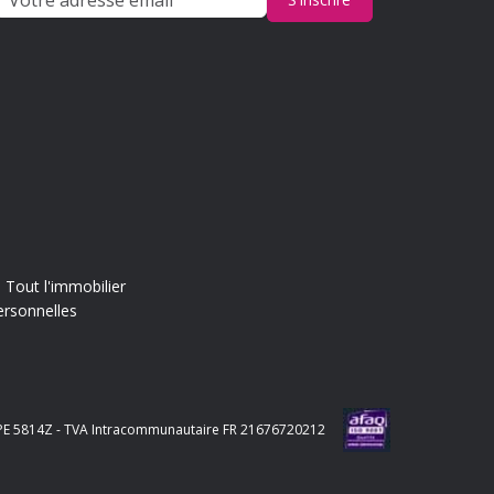
Tout l'immobilier
ersonnelles
e APE 5814Z - TVA Intracommunautaire FR 21676720212