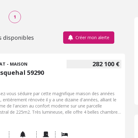
1
s disponibles
Créer mon alerte
282 100 €
AT - MAISON
squehal 59290
sez-vous séduire par cette magnifique maison des années
, entièrement rénovée il y a une dizaine d'années, alliant le
me de l'ancien au confort moderne sur une parcelle
stral de 225m2. Très lumineuse, elle offre 4 belles chambres,
lles de bain ainsi qu'une spacieuse pièce de vie de 46 m²,
rte sur une cuisine entièrement équipée avec son élégant
 central, idéale pour partager des moments en famille ou
e amis. À l'extérieur, vous profiterez d'un grand jardin arboré,