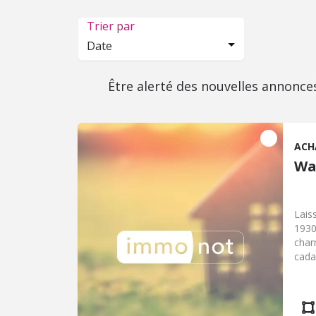
Trier par
Date
Être alerté des nouvelles annonce
ACH
Wa
Lais
1930
char
cada
2 sa
ouve
îlot
entr