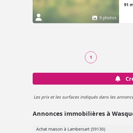
véri
91 
de p
stat
9 photos
1930
cham
avec
Une 
pres
s'im
1
270.
char
L'AC
de 0
Cr
TTC 
Les prix et les surfaces indiqués dans les annonces 
Annonces immobilières à Wasqu
Achat maison à Lambersart (59130)