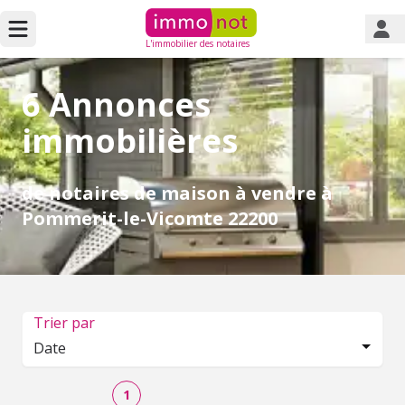
L'immobilier des notaires
6 Annonces
immobilières
de notaires de maison à vendre à
Pommerit-le-Vicomte 22200
Trier par
Date
1