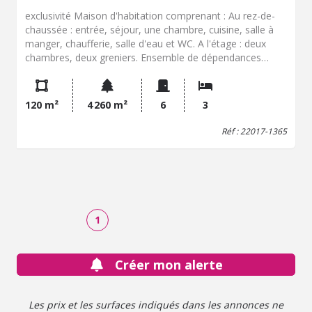
exclusivité Maison d'habitation comprenant : Au rez-de-
chaussée : entrée, séjour, une chambre, cuisine, salle à
manger, chaufferie, salle d'eau et WC. A l'étage : deux
chambres, deux greniers. Ensemble de dépendances
(hangar, garage, atelier, préau) Eau par fontaine
Assainissement individuel terrain 4200 m2 environ
120 m²
4 260 m²
6
3
Réf : 22017-1365
1
Créer mon alerte
Les prix et les surfaces indiqués dans les annonces ne