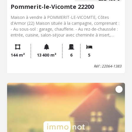
Pommerit-le-Vicomte 22200
Maison à vendre à POMMERIT-LE-VICOMTE, Côtes
d'Armor (22) Maison située à la campagne, comprenant :
- Au sous-sol : garage, chaufferie. - Au rez-de-chaussée :
entrée, cuisine, salon-séjour avec cheminée à insert,
chambre, salle de douches, WC - A l'étage : chambre avec
placards, grenier, chambre, WC, salle de douches, bureau,
Terrasse. Trois bâtiments (anciennes porcheries) dont
144 m²
13 400 m²
6
5
une à usage de stockage. Terrain de 1,3ha.
Réf : 22064-1383