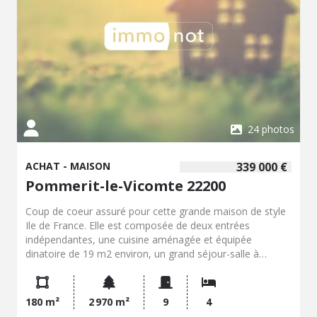
24 photos
ACHAT - MAISON
339 000 €
Pommerit-le-Vicomte 22200
Coup de coeur assuré pour cette grande maison de style
Ile de France. Elle est composée de deux entrées
indépendantes, une cuisine aménagée et équipée
dinatoire de 19 m2 environ, un grand séjour-salle à
manger de 30 m2 environ avec insert (Aasgard) et son
plafond "cathédrale" qui ne manquera pas de vous
impressionner, un débarra, une arrière cuisine, deux
180 m²
2 970 m²
9
4
grandes chambres de plein pied avec chacune sa salle