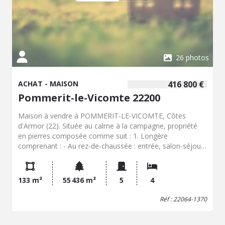
26 photos
ACHAT - MAISON
416 800 €
Pommerit-le-Vicomte 22200
Maison à vendre à POMMERIT-LE-VICOMTE, Côtes
d'Armor (22). Située au calme à la campagne, propriété
en pierres composée comme suit : 1. Longère
comprenant : - Au rez-de-chaussée : entrée, salon-séjour
avec poêle, cuisine, chaufferie, dégagement, salle de
douches avec WC - A l'étage : mezzanine, chambre avec
salle de douches, chambre avec salle de douches, bureau,
133 m²
55 436 m²
5
4
palier 2.Dépendances en pierres sous ardoises à usage de
garage, atelier, buanderie, atelier avec grenier au-dessus.
Réf : 22064-1370
3.Dépendances en pierres sous ardoises à usage de
garage et atelier. Verger. Parcelle de terre agricole de 5.5