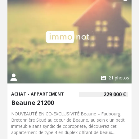
dès maintenant notre négociateur, Charles CHAIGNAULT,
au 07 84 38 29 79.
21 photos
ACHAT - APPARTEMENT
229 000 €
Beaune 21200
NOUVEAUTÉ EN CO-EXCLUSIVITÉ Beaune – Faubourg
Bretonnière Situé au coeur de Beaune, au sein d'un petit
immeuble sans syndic de copropriété, découvrez cet
appartement de type 4 en duplex offrant de beaux
volumes et un fort potentiel. Au premier étage, il se