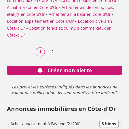
-
-
commerciaux en Côte-d'Or
Achat immeuble en Côte-d'Or
-
Achat maison en Côte-d'Or
Achat terrain de loisirs, bois,
-
-
étangs en Côte-d'Or
Achat terrain à bâtir en Côte-d'Or
-
Location appartement en Côte-d'Or
Location divers en
-
Côte-d'Or
Location fonds et/ou murs commerciaux en
Côte-d'Or
1
2
Créer mon alerte
Les prix et les surfaces indiqués dans les annonces ne
valent pas pollicitation. Ils sont donnés à titre indicatif.
Annonces immobilières en Côte-d'Or
Achat appartement à Beaune (21200)
5 biens