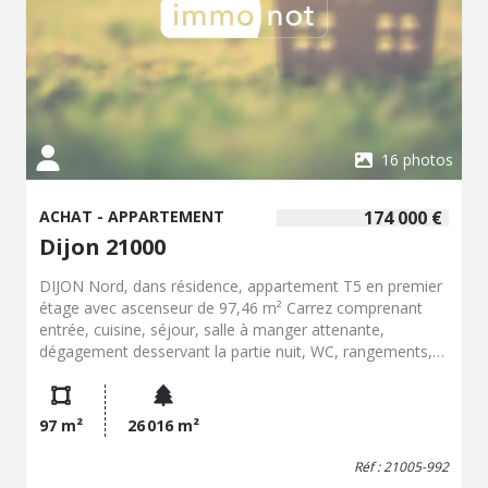
16 photos
ACHAT - APPARTEMENT
174 000 €
Dijon 21000
DIJON Nord, dans résidence, appartement T5 en premier
étage avec ascenseur de 97,46 m² Carrez comprenant
entrée, cuisine, séjour, salle à manger attenante,
dégagement desservant la partie nuit, WC, rangements,
trois chambres, salle d'eau, salle de bains. Menuiseries
double vitrage PVC. Balcon et cave en sous-sol.
Stationnement sur la copropriété fermée.
97 m²
26 016 m²
Réf : 21005-992