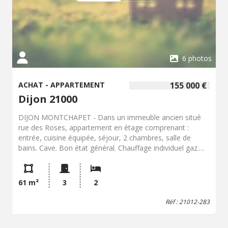
6 photos
ACHAT - APPARTEMENT
155 000 €
Dijon 21000
DIJON MONTCHAPET - Dans un immeuble ancien situé
rue des Roses, appartement en étage comprenant :
entrée, cuisine équipée, séjour, 2 chambres, salle de
bains. Cave. Bon état général. Chauffage individuel gaz.
Fenêtres pvc double vitrage. Le bien est en copropriété -
Charges de copropriété : 635 € / an. Classe énergétique :
C - Classe climatique : C . Estimation des coûts annuels
61 m²
3
2
d'énergie du logement : Entre 840 € et 1200 € (Prix moyen
des énergies 2021-2022-2023). Les informations sur les
Réf : 21012-283
risques auxquels ce bien est exposé sont disponibles sur
le site Géorisques : www.georisques.gouv.fr.