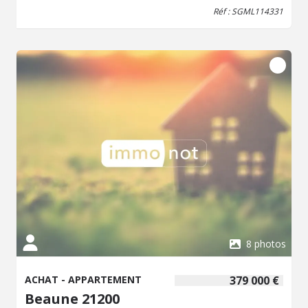
salle de bains, WC séparé et un dégagement. Le bien
Réf : SGML114331
dispose également d'une cave, d'un local à vélos, ainsi
que d'une lingerie commune dans la résidence.
Menuiseries en PVC double vitrage. Libre à la vente.
environ 200 EUR / mois de charges de copropriété. DPE
en cours de réalisation
8 photos
ACHAT - APPARTEMENT
379 000 €
Beaune 21200