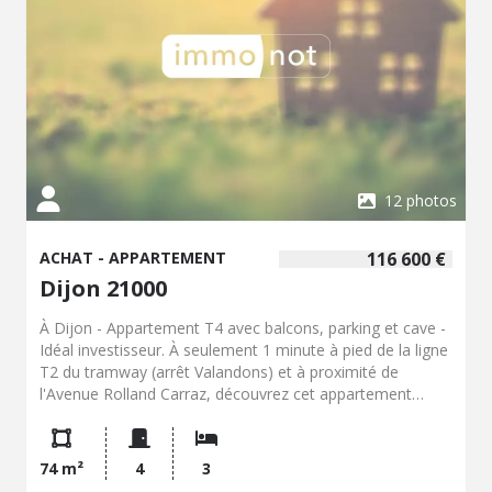
12 photos
ACHAT - APPARTEMENT
116 600 €
Dijon 21000
À Dijon - Appartement T4 avec balcons, parking et cave -
Idéal investisseur. À seulement 1 minute à pied de la ligne
T2 du tramway (arrêt Valandons) et à proximité de
l'Avenue Rolland Carraz, découvrez cet appartement
lumineux bien entretenu, de type 4 situé dans une
résidence sécurisée avec stationnement. Situé au premier
étage, il se compose d'une entrée, d'un séjour avec accès
74 m²
4
3
balcon, cuisine aménagée avec balcon, trois chambres,