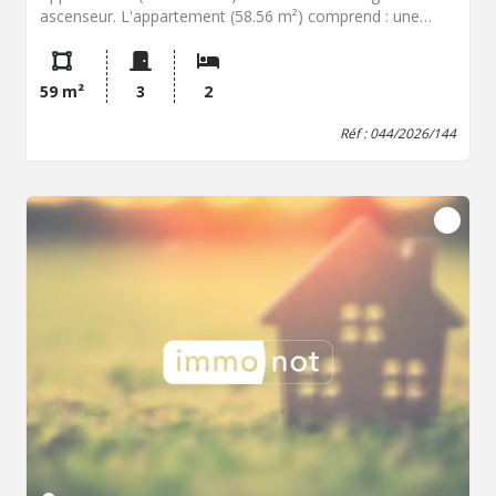
ascenseur. L'appartement (58.56 m²) comprend : une
entrée, un couloir avec placard, une cuisine aménagée
(7.34 m²), un salon/séjour (20.42 m²) deux chambres dont
une avec placard (9.18 et 9.64 m²), une salle de bain et un
59 m²
3
2
WC avec lave-mains. Balcon le long du séjour (8.90 m²).
Place de parking (12.50m²). Cave (2.5 m²). Chauffage
Réf : 044/2026/144
individuel électrique. Charges 125,00 €/mois - Classe
énergie : C - Classe climat : A - Montant estimé des
dépenses annuelles d'énergie pour un usage standard :
560 à 800 € (base 2023) - Prix : 190 000 €, Hon. Négo
charge Vdr. - Réf : 044/2026/144 - Les informations sur
les risques auxquels ce bien est exposé sont disponibles
sur le site Géorisques: www.georisques.gouv.fr