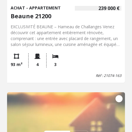
ACHAT - APPARTEMENT
239 000 €
Beaune 21200
EXCLUSIVITÉ BEAUNE – Hameau de Challanges Venez
découvrir cet appartement entièrement rénovée,
comprenant : une entrée avec placard de rangement, un
salon séjour lumineux, une cuisine aménagée et équipée
(SMEG), trois chambres avec placard, deux salles de
douche, un WC ainsi qu'une buanderie. Son extérieur,
sans entretien, vous permettra de profiter pleinement des
93 m²
4
3
beaux jours en famille ou entre amis. La cour et une place
supplémentaire de stationnement vous permettra de
Réf : 21074-163
stationner vos véhicules. Ce bien est idéal si vous
recherchez un logement sans travaux et sans contraintes.
Vous souhaitez en savoir plus ?Contactez notre
négociateur : Charles CHAIGNAULT au 07 84 38 29 79.