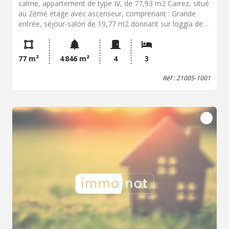
calme, appartement de type IV, de 77,93 m2 Carrez, situé
au 2èmé étage avec ascenseur, comprenant : Grande
entrée, séjour-salon de 19,77 m2 donnant sur loggia de
4,96 m2, cuisine aménagée et équipée, dégagement,
deux chambres, un bureau avec dressing, placard, salle
d'eau aménagée, wc; garage en sous-sol Prix : 215 000 €
77 m²
4 846 m²
4
3
HNI.
Réf : 21005-1001