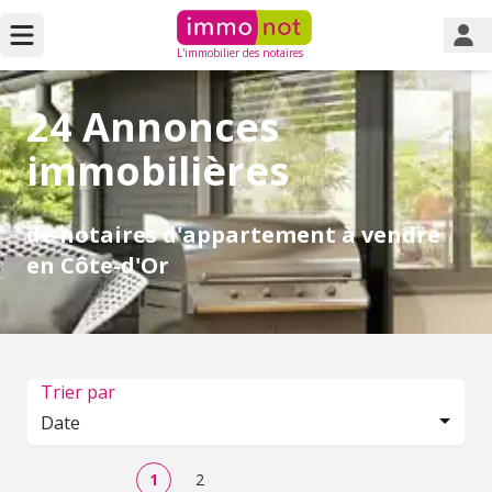
L'immobilier des notaires
24 Annonces
immobilières
de notaires d'appartement à vendre
en Côte-d'Or
Trier par
Date
1
2