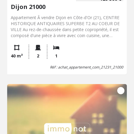
Dijon 21000
Appartement Ã vendre Dijon en Côte-d'Or (21), CENTRE
HISTORIQUE ANTIQUAIRES SUPERBE T2 AU COEUR DE
VILLE Au rez-de-chaussée dans petite copropriété, il est
composé d'une pièce à vivre avec coin cuisine, une
chambre séparée, une salle de douche et WC.
Appartement en parfait état, double vitrage chauffage au
gaz individuel. une cave. TAXE FONCIERE 669 EUROS
40 m²
2
1
Réf : achat_appartement_com_21231_21000