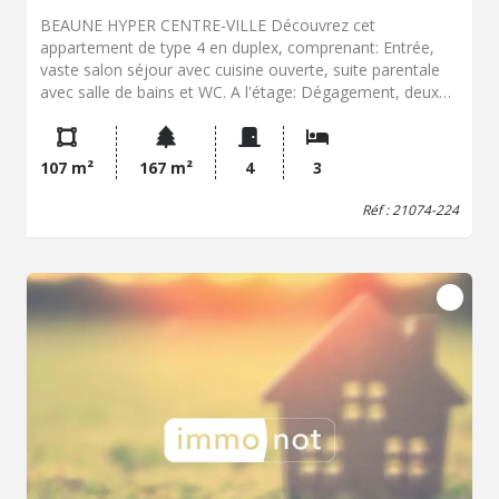
BEAUNE HYPER CENTRE-VILLE Découvrez cet
appartement de type 4 en duplex, comprenant: Entrée,
vaste salon séjour avec cuisine ouverte, suite parentale
avec salle de bains et WC. A l'étage: Dégagement, deux
chambres, salle de bains, WC. Vous apprécierez sa
luminosité, la taille de ses pièces et sa localisation. Vous
souhaitez en savoir plus ? Contactez notre négociateur:
107 m²
167 m²
4
3
Charles CHAIGNAULT 0784382979
Réf : 21074-224