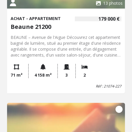
13 photos
ACHAT - APPARTEMENT
179 000 €
Beaune 21200
BEAUNE – Avenue de l'Aigue Découvrez cet appartement
baigné de lumière, situé au premier étage d'une résidence
agréable. Il se compose d'une entrée, d'un dégagement
avec rangements, d'un vaste salon-séjour, d'une cuisine
aménagée, de deux belles chambres, d'une salle d'eau et
d'un WC indépendant. Besoin d'espace de stockage ?
Vous apprécierez son grenier ainsi que sa cave. Côté
71 m²
4 158 m²
3
2
stationnement, un garage privatif fermé vous permettra
de vous garer en toute sérénité. Une agréable terrasse
Réf : 21074-227
complète ce bien et vous permettra de profiter d'un
extérieur sans les contraintes d'un jardin. Ses atouts ? Sa
luminosité, les beaux volumes de ses pièces, sa vue
dégagée et son emplacement de premier choix.
Copropriété de 24 lots principaux. Charges annuelles : 2
025 € (chauffage et eau chaude compris). Vous souhaitez
en savoir plus ou organiser une visite ? Contactez notre
négociateur, Charles CHAIGNAULT, au 07 84 38 29 79.