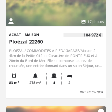
17 photos
ACHAT - MAISON
104 972 €
Ploëzal 22260
PLOEZAL/ COMMODITES A PIED/ GARAGE/Maison à
4km de la Petite Cité de Caractère de PONTRIEUX et à
20min du Bord de Mer. Elle se compose : au rez-de-
chaussée, une entrée donnant dans un salon Séjour, une
cuisine, une salle d'eau, un WC, une chaufferie ainsi
qu'une arrière-cuisine. À l'étage un palier, 2 chambres, un
bureau, WC. Un terrain non-attenant, mais proche (20
83 m²
278 m²
4
2
mètres) de 197 m2 environ, avec un garage et chalet en
bois. PVC double vitrage, assainissement tout à l'égout.
Réf : 22102-1834
Les informations sur les risques auxquels ce bien est
exposé sont disponibles sur le site Géorisques : www.
georisques. gouv. fr