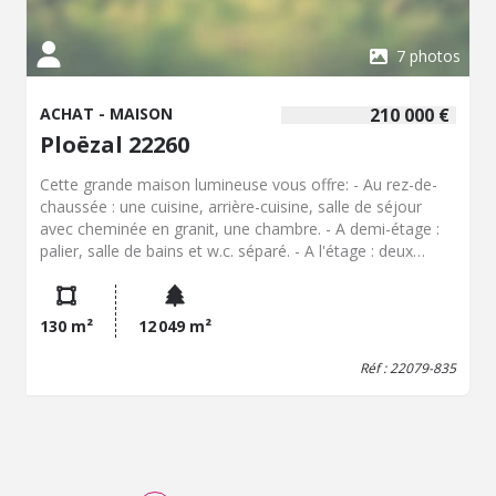
7 photos
ACHAT - MAISON
210 000 €
Ploëzal 22260
Cette grande maison lumineuse vous offre: - Au rez-de-
chaussée : une cuisine, arrière-cuisine, salle de séjour
avec cheminée en granit, une chambre. - A demi-étage :
palier, salle de bains et w.c. séparé. - A l'étage : deux
chambres, un bureau, un dressing. - Grenier
aménageable. Garage attenant. Terrain en coteau de plus
de 5000 m² et jardin d'agrément de de 685 m².
130 m²
12 049 m²
Réf : 22079-835