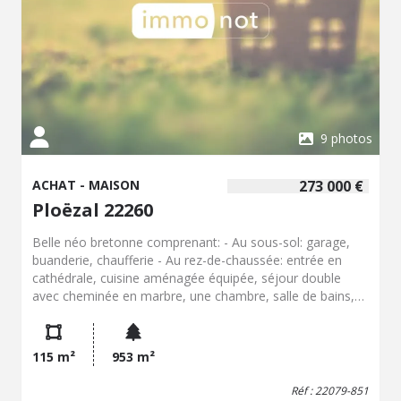
9 photos
ACHAT - MAISON
273 000 €
Ploëzal 22260
Belle néo bretonne comprenant: - Au sous-sol: garage,
buanderie, chaufferie - Au rez-de-chaussée: entrée en
cathédrale, cuisine aménagée équipée, séjour double
avec cheminée en marbre, une chambre, salle de bains,
w.c. - À l'étage: palier, trois chambres dont eux en
enfilade, salle d'eau avec w.c. Jardin clos d'environ 900 m²
115 m²
953 m²
Réf : 22079-851