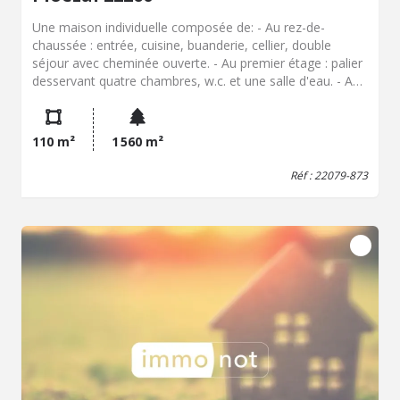
Une maison individuelle composée de: - Au rez-de-
chaussée : entrée, cuisine, buanderie, cellier, double
séjour avec cheminée ouverte. - Au premier étage : palier
desservant quatre chambres, w.c. et une salle d'eau. - Au
deuxième étage : grenier aménageable. - Cave. Deux
grandes dépendances en état de ruine à démolir ou
rénover, ancienne étable, puits et jardin
110 m²
1 560 m²
Réf : 22079-873