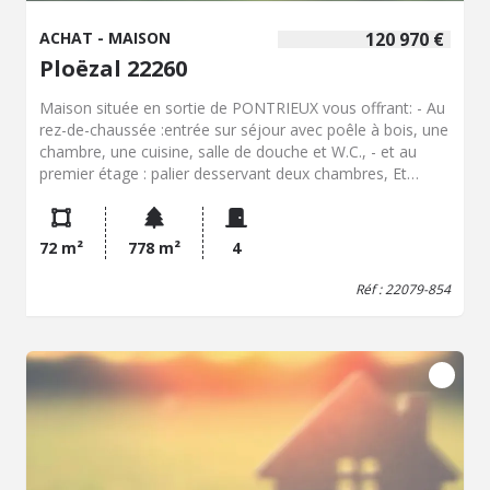
ACHAT - MAISON
120 970 €
Ploëzal 22260
Maison située en sortie de PONTRIEUX vous offrant: - Au
rez-de-chaussée :entrée sur séjour avec poêle à bois, une
chambre, une cuisine, salle de douche et W.C., - et au
premier étage : palier desservant deux chambres, Et
garage attenant avec mezzanine, abri de jardin Jardin
d'environ 700m².
72 m²
778 m²
4
Réf : 22079-854