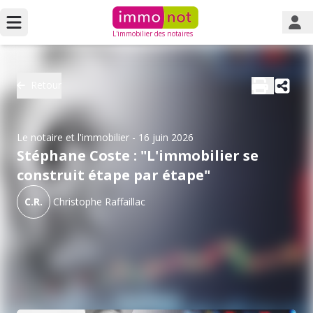
L'immobilier des notaires
Retour
Le notaire et l'immobilier
- 16 juin 2026
Stéphane Coste : "L'immobilier se
construit étape par étape"
C.R.
Christophe Raffaillac