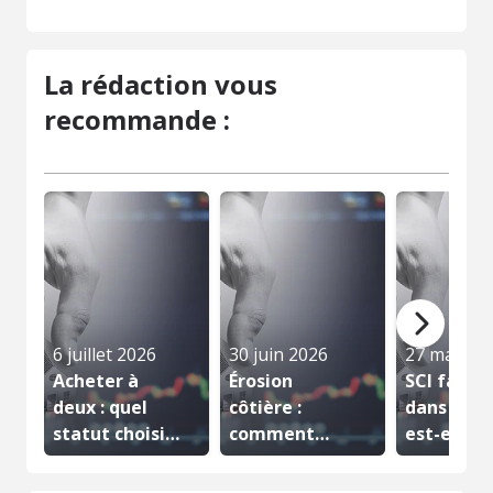
La rédaction vous
recommande :
6 juillet 2026
30 juin 2026
27 mai 20
Acheter à
Érosion
SCI famili
deux : quel
côtière :
dans quel
statut choisir
comment
est-elle
pour votre...
acheter en
vraiment..
toute...