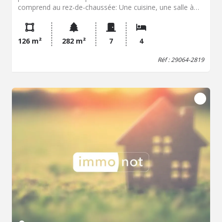
comprend au rez-de-chaussée: Une cuisine, une salle à
manger, un salon et autre pièce. Au premier étage : Palier
desservant deux chambres, une salle de bains - douche
avec toilettes. Au deuxième étage : Palier avec deux
126 m²
282 m²
7
4
autres chambres et un bureau. Terrain de 282 m² avec
appentis.
Réf : 29064-2819