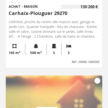
ACHAT - MAISON
130 200 €
Carhaix-Plouguer 29270
CARHAIX, proche du centre-ville maison avec garage et
jardin clos. Quartier tranquille.- Rez-de-chaussée : Entrée,
salle et salon, cuisine donnant sur le jardin, salle d'eau
WC. - A l'étage : 2 Chambres, salle de bains et chambre
mansardée au-dessus avec salle d'eau WC et bureau
Cave et garage au pignon. Terrasse.
103 m²
500 m²
5
3
Réf : 29066-1085005