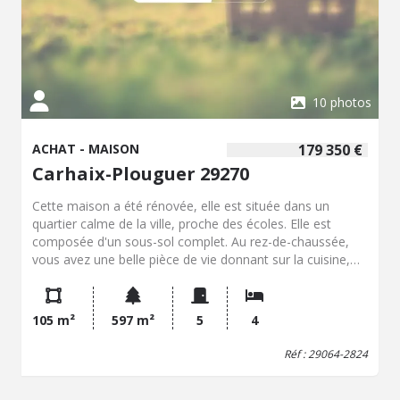
pour sa position au coeur du Poher. La ville dispose de
plusieurs établissements scolaires, de commerces de
proximité, de services administratifs et de transports. Elle
accueille également des événements culturels et dispose
d'équipements publics, de structures sportives et de
services de santé. Contactez notre office notarial pour
10 photos
obtenir de plus amples renseignements sur cette maison !
ACHAT - MAISON
179 350 €
Carhaix-Plouguer 29270
Cette maison a été rénovée, elle est située dans un
quartier calme de la ville, proche des écoles. Elle est
composée d'un sous-sol complet. Au rez-de-chaussée,
vous avez une belle pièce de vie donnant sur la cuisine,
toilettes et une chambre avec salle d'eau. A l'étage : Palier
desservant trois chambres, une salle de bains et toilettes.
Terrasse à l'arrière donnant sur un charmant jardin .
105 m²
597 m²
5
4
Laissez-vous tenter par une visite.
Réf : 29064-2824