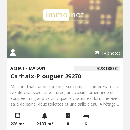
14 photos
ACHAT - MAISON
378 000 €
Carhaix-Plouguer 29270
Maison d'habitation sur sous-sol complet comprenant au
rez-de-chaussée: Une entrée, une cuisine aménagée et
équipée, un grand séjour, quatre chambres dont une avec
salle de bains, deux toilettes et une salle d'eau. A l'étage :
Palier avec petite cuisine desservant trois grandes
chambres et une salle d'eau avec toilettes. Terrain de
2133 m².
226 m²
2 133 m²
8
6