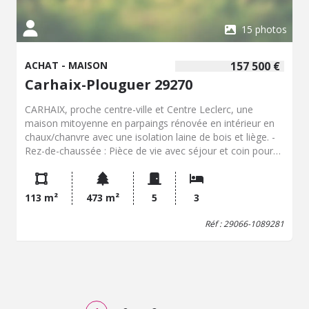
15 photos
ACHAT - MAISON
157 500 €
Carhaix-Plouguer 29270
CARHAIX, proche centre-ville et Centre Leclerc, une
maison mitoyenne en parpaings rénovée en intérieur en
chaux/chanvre avec une isolation laine de bois et liège. -
Rez-de-chaussée : Pièce de vie avec séjour et coin pour
cuisine, véranda, salle d'eau et WC. - Étage : palier, 2
chambres, salle de bains et WC. et grenier aménagé avec
chambre et baignoire. Grand garage attenant et jardin
113 m²
473 m²
5
3
clos.
Réf : 29066-1089281