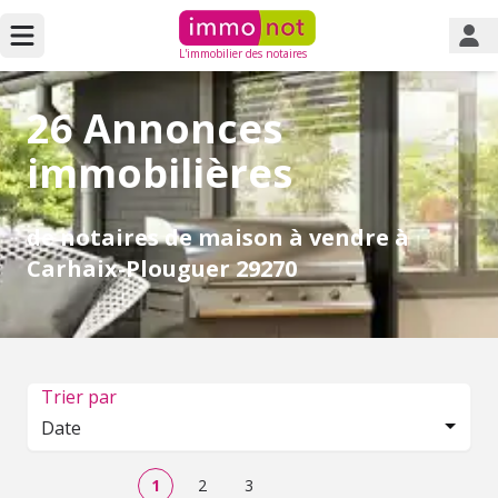
L'immobilier des notaires
26 Annonces
immobilières
de notaires de maison à vendre à
Carhaix-Plouguer 29270
Trier par
Date
1
2
3