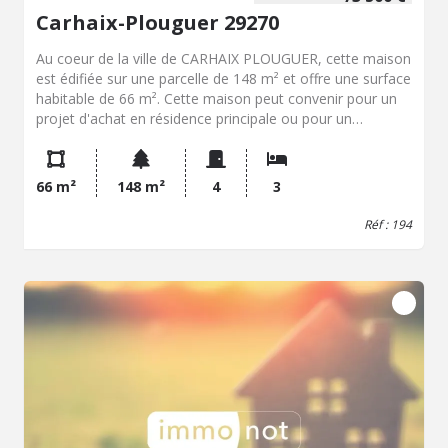
Carhaix-Plouguer 29270
Au coeur de la ville de CARHAIX PLOUGUER, cette maison
est édifiée sur une parcelle de 148 m² et offre une surface
habitable de 66 m². Cette maison peut convenir pour un
projet d'achat en résidence principale ou pour un
investissement immobilier. La distribution du bien est la
suivante : Au sous-sol : Garage, cave, local technique; -
Au-rez-de-chaussée : entrée, séjour avec cheminée,
66 m²
148 m²
4
3
cuisine, WC, douche, une chambre; - A l'étage : palier,
deux chambres L'ensemble est à rafraîchir et peut être
Réf : 194
modifié selon vos besoins. D'un point de vue technique, le
vitrage est double, le chauffage au fioul et
l'assainissement collectif. L'installation électrique, le
chauffage et l'isolation seront à revoir. Deux jardinets
sont présents sur chaque côté du bien. Le bien se situe
dans la ville de CARHAIX PLOUGUER, avec un accès aux
commodités de proximité : bus, écoles, commerces,
services et centre-ville. La localisation permet de
bénéficier des principaux équipements de la ville et des
services accessibles au quotidien. CARHAIX PLOUGUER
est une commune du centre-ouest du Finistère, connue