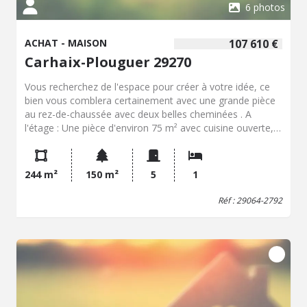
6 photos
ACHAT - MAISON
107 610 €
Carhaix-Plouguer 29270
Vous recherchez de l'espace pour créer à votre idée, ce
bien vous comblera certainement avec une grande pièce
au rez-de-chaussée avec deux belles cheminées . A
l'étage : Une pièce d'environ 75 m² avec cuisine ouverte,
une chambre avec salle d'eau et toilettes à terminer.
Autre étage qui attend votre imagination! Terrasse
extérieure.
244 m²
150 m²
5
1
Réf : 29064-2792