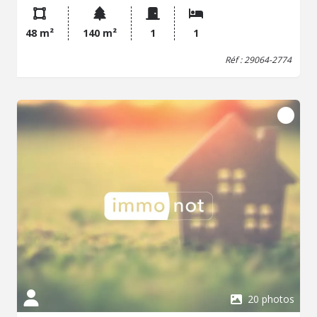
Une chambre mansardée. Garage. Jardinet.
48 m²
140 m²
1
1
Réf : 29064-2774
20 photos