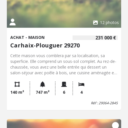
12 photos
ACHAT - MAISON
231 000 €
Carhaix-Plouguer 29270
Cette maison vous comblera par sa localisation, sa
superficie. Elle comprend un sous-sol complet. Au rez-de-
chaussée, vous avez une belle entrée qui dessert un
salon-séjour avec poêle à bois, une cuisine aménagée et
équipée, arrière-cuisine, deux chambres, une salle d'eau
et toilettes, donc vie de plain-pied possible!. Au premier
étage: Un palier donnant sur deux chambres, un bureau,
140 m²
747 m²
6
4
une salle de bains et toilettes. Carport pour deux voitures.
Terrain de 747 m².
Réf : 29064-2845