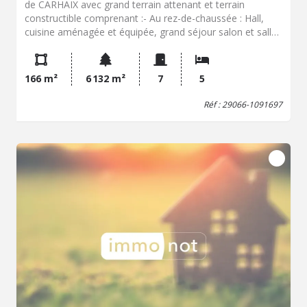
de CARHAIX avec grand terrain attenant et terrain
constructible comprenant :- Au rez-de-chaussée : Hall,
cuisine aménagée et équipée, grand séjour salon et salle
à manger avec cheminée (insert), vestiaire, chambre
(placard), salle d'eau, WC. - A l'étage : Mezzanine, 3
chambres, 1 petite chambre avec avancée (ou bureau),
166 m²
6 132 m²
7
5
salle d'eau, WC. Sous-sol compartimenté avec chaufferie,
cellier et grand garage. Terrasses et terrain attenant...
Réf : 29066-1091697