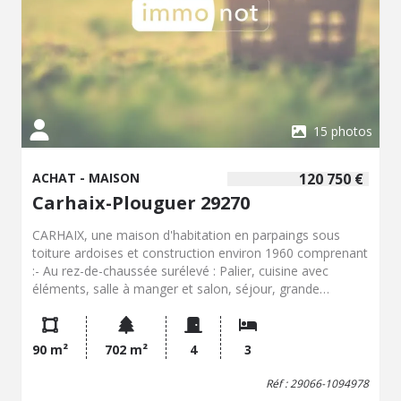
15 photos
ACHAT - MAISON
120 750 €
Carhaix-Plouguer 29270
CARHAIX, une maison d'habitation en parpaings sous
toiture ardoises et construction environ 1960 comprenant
:- Au rez-de-chaussée surélevé : Palier, cuisine avec
éléments, salle à manger et salon, séjour, grande
véranda et loggia, chambre, salle d'eau, WC. - A l'étage :
Grenier non accessible. - Au sous-sol : Entrée, cave
compartimentée en 3 pièces aménagée, WC lavabo.
90 m²
702 m²
4
3
Garage. Terrain clos attenant.
Réf : 29066-1094978