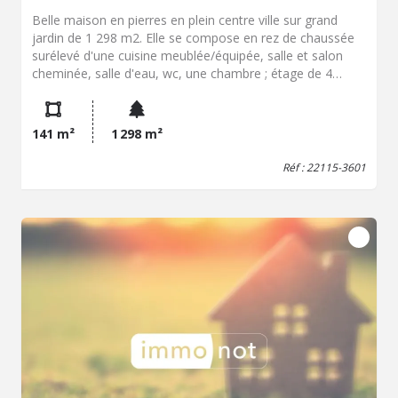
Belle maison en pierres en plein centre ville sur grand
jardin de 1 298 m2. Elle se compose en rez de chaussée
surélevé d'une cuisine meublée/équipée, salle et salon
cheminée, salle d'eau, wc, une chambre ; étage de 4
chambres. Ancien magasin d'une pièce en rez de
chaussée et chambre et wc au-dessus. Sous-sol terre
battue avec espace chaufferie, garage, atelier/débarras.
141 m²
1 298 m²
Réf : 22115-3601