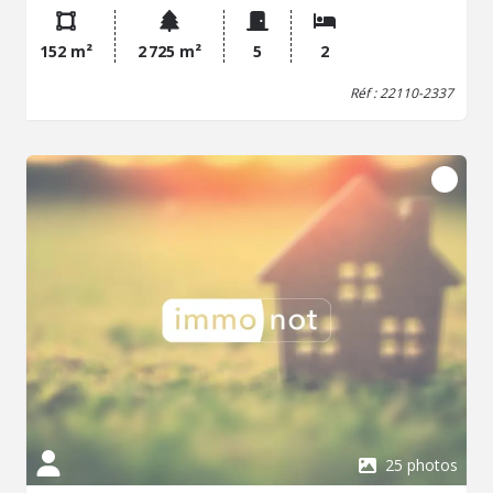
bureau, 2 chambres dont une avec une salle d'eau
privative, salle d'eau et WC séparé. Garage et cave.
152 m²
2 725 m²
5
2
Isolation extérieure assurant confort thermique et
économies d'énergie. Terrain: 2 725 m², profitez d'un
Réf : 22110-2337
extérieur soigné : terrasse avec chalet , cour bitumée,
serre, arbres fruitiers et abri de jardin. Les informations
sur les risques auxquels ce bien est exposé sont
disponibles sur le site Géorisques :
http://www.georisques.gouv.fr.
25 photos