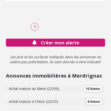
2490 à 3430 € (base 2023) - Prix Hon. Négo Inclus : 110
040 € dont 4,80% Hon. Négo TTC charge acq. Prix Hors
Hon. Négo :105 000 € - Réf : 121/1001
1
Créer mon alerte
Les prix et les surfaces indiqués dans les annonces ne
valent pas pollicitation. Ils sont donnés à titre indicatif.
Annonces immobilières à Merdrignac
Achat maison au Mené (22330)
10 biens
Achat maison à Chèze (22210)
6 biens