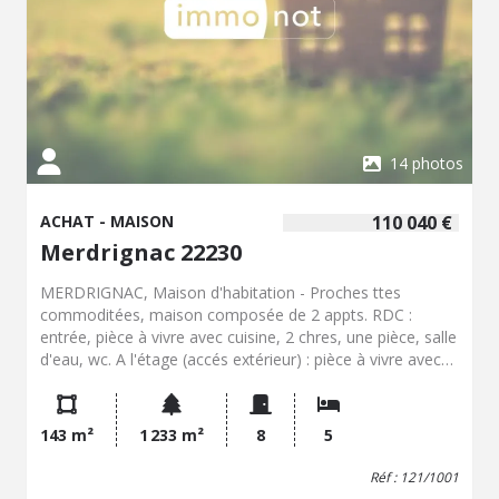
14 photos
ACHAT - MAISON
110 040 €
Merdrignac 22230
MERDRIGNAC, Maison d'habitation - Proches ttes
commoditées, maison composée de 2 appts. RDC :
entrée, pièce à vivre avec cuisine, 2 chres, une pièce, salle
d'eau, wc. A l'étage (accés extérieur) : pièce à vivre avec
cuisine, 3 chbres, salle d'eau, wc. Garage et jardin. -
Classe énergie : F - Classe climat : C - Logement à
consommation énergétique excessive : classe F => au
143 m²
1 233 m²
8
5
1/01/2028 si vente ou location : Obligation niveau de
performance compris entre A et E - Montant estimé des
Réf : 121/1001
dépenses annuelles d'énergie pour un usage standard :