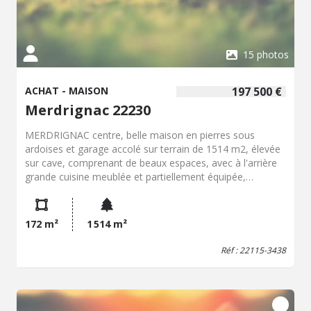
15 photos
ACHAT - MAISON
197 500 €
Merdrignac 22230
MERDRIGNAC centre, belle maison en pierres sous
ardoises et garage accolé sur terrain de 1514 m2, élevée
sur cave, comprenant de beaux espaces, avec à l'arrière
grande cuisine meublée et partiellement équipée,
buanderie/cellier, grand dégagement vers salle et salon
cheminée insert, wc, placard ; 1er étage de trois
chambres en façade, salle de bains et wc ; deuxième
172 m²
1 514 m²
étage d'une chambre et grenier avec chauffage à finir
d'aménager. Petite terrasse sur l'arrière.
Réf : 22115-3438