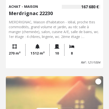
ACHAT - MAISON
167 680 €
Merdrignac 22230
MERDRIGNAC, Maison d'habitation - Idéal, proche ttes
commodités, grand volume et jardin, au rdc salle à
manger (cheminée), salon, cuisine A/E, salle de bains, wc.
1er étage : 4 chbres, lingerie, wc. 2ème étage :
dégagement, 4 chbres. Atelier attenant (35 m²),
dépendance (chaufferie, remise). - Classe énergie : F -
Classe climat : F - Logement à consommation
270 m²
1 512 m²
10
8
énergétique excessive : classe F => au 1/01/2028 si vente
ou location : Obligation niveau de performance compris
Réf : 121/1004
entre A et E - Montant estimé des dépenses annuelles
d'énergie pour un usage standard : 10770 à 14620 € (base
2023) - Prix Hon. Négo Inclus : 167 680 € dont 4,80% Hon.
Négo TTC charge acq. Prix Hors Hon. Négo :160 000 € -
Réf : 121/1004