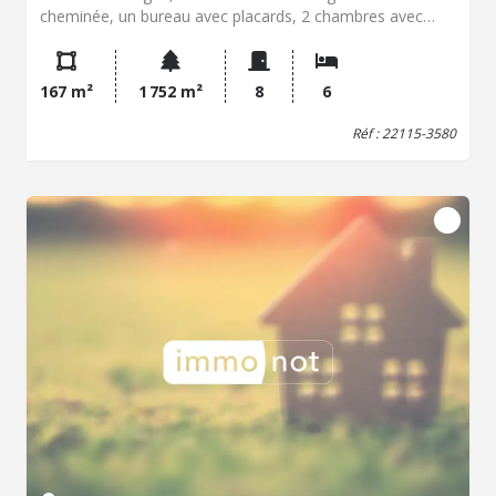
cheminée, un bureau avec placards, 2 chambres avec
placards, une salle d'eau, un wc. A l'étage : 4 chambres,
un dressing, une salle de bain, un wc. Au sous-sol, un
garage, un cellier/chaufferie. Jardin.
167 m²
1 752 m²
8
6
Réf : 22115-3580