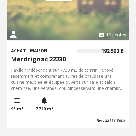
10 photos
ACHAT - MAISON
192 500 €
Merdrignac 22230
Pavillon indépendant sur 7720 m2 de terrain, rénové
récemment et comprenant au rez de chaussée une
cuisine meublée et équipée ouverte sur salle et salon
cheminée, une véranda, couloir desservant une chambre
placards, salle d'eau, wc ; étage sur dalle de deux belles
chambres, salle d'eau et wc. Garage et pièce au-dessus.
Bâtiment à usage d'atelier/débarras/cave. Dépendance
95 m²
7 720 m²
(ancien poulailler/débarras).
Réf : 22115-3608