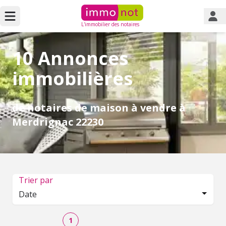
L'immobilier des notaires
10 Annonces
immobilières
de notaires de maison à vendre à
Merdrignac 22230
Trier par
Date
1