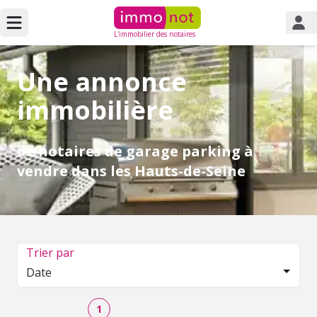
L'immobilier des notaires
Une annonce
immobilière
de notaires de garage parking à
vendre dans les Hauts-de-Seine
Trier par
Date
1