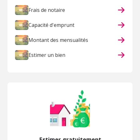
Frais de notaire
Capacité d'emprunt
Montant des mensualités
Estimer un bien
Estimer gratuitement