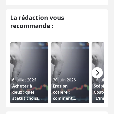
La rédaction vous
recommande :
6 juillet 2026
30 juin 2026
16 juin 20
Acheter à
Érosion
Stéphane
deux : quel
côtière :
Coste :
statut choisir
comment
"L'immobi
pour votre...
acheter en
se constru
toute...
étape...