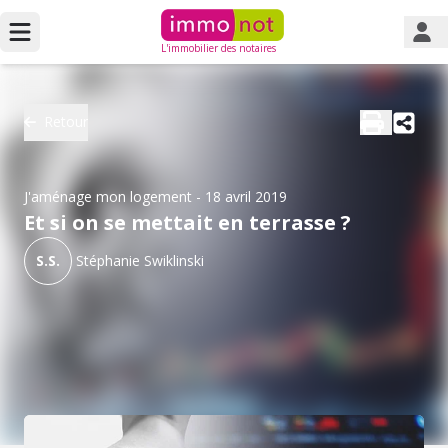
L'immobilier des notaires
Retour
J'aménage mon logement
- 18 avril 2019
Et si on se mettait en terrasse ?
S.S.
Stéphanie Swiklinski