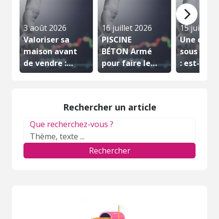
3 août 2026
16 juillet 2026
15 juillet 
Valoriser sa
PISCINE
Une cave 
maison avant
BÉTON Armé
sous la m
de vendre :
pour faire le
: est-ce
quels...
plongeon !
vraiment..
Rechercher un article
Que recherchez-vous ?
Rechercher