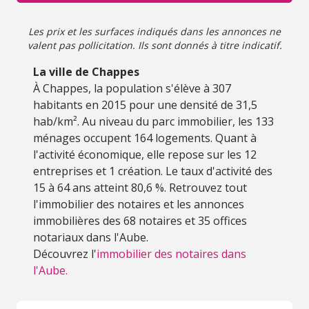
troyenne, ainsi que des sites liés au patrimoine local et
aux activités de plein air. Le secteur permet également un
Les prix et les surfaces indiqués dans les annonces ne
accès aux itinéraires de promenade, aux espaces naturels
valent pas pollicitation. Ils sont donnés à titre indicatif.
et aux zones de loisirs du territoire.
La ville de Chappes
À Chappes, la population s'élève à 307
habitants en 2015 pour une densité de 31,5
hab/km². Au niveau du parc immobilier, les 133
ménages occupent 164 logements. Quant à
l'activité économique, elle repose sur les 12
entreprises et 1 création. Le taux d'activité des
15 à 64 ans atteint 80,6 %. Retrouvez tout
l'immobilier des notaires et les annonces
immobilières des 68 notaires et 35 offices
notariaux dans l'Aube.
Découvrez l'
immobilier des notaires dans
l'Aube.