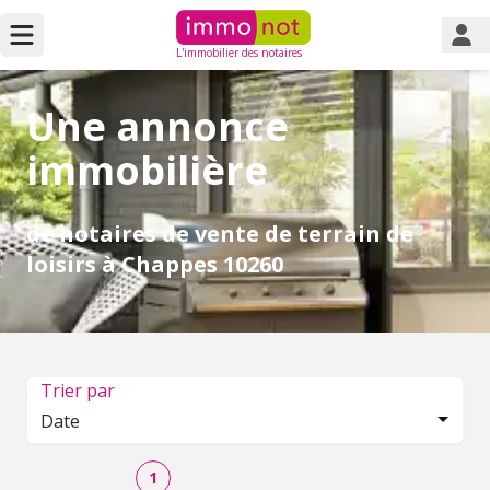
L'immobilier des notaires
Une annonce
immobilière
de notaires de vente de terrain de
loisirs à Chappes 10260
Trier par
Date
1