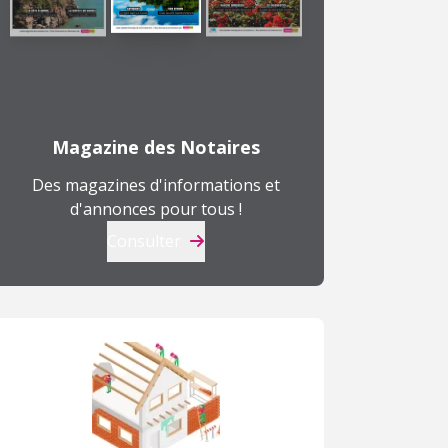
T1
T4
225 000 €
183 900 €
485 000 €
599 900 €
N
à
à
Magazine des Notaires
Blonville-sur-Mer (14)
Cairon (14)
H
Des magazines d'informations et
d'annonces pour tous !
Consulter