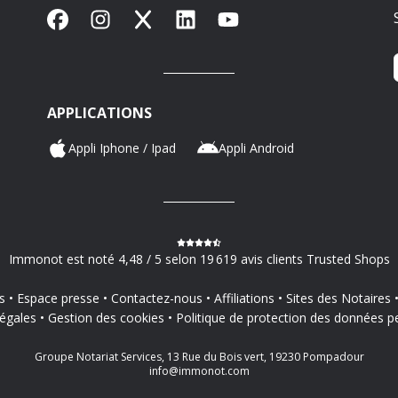
Facebook
Instagram
X
LinkedIn
YouTube
APPLICATIONS
Appli Iphone / Ipad
Appli Android
Immonot est noté 4,48 / 5 selon 19 619 avis clients Trusted Shops
s
Espace presse
Contactez-nous
Affiliations
Sites des Notaires
égales
Gestion des cookies
Politique de protection des données p
Groupe Notariat Services, 13 Rue du Bois vert, 19230 Pompadour
info@immonot.com