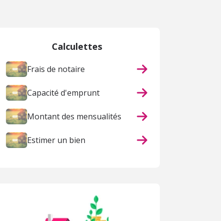
Calculettes
Frais de notaire
Capacité d'emprunt
Montant des mensualités
Estimer un bien
ACHAT
ACHAT