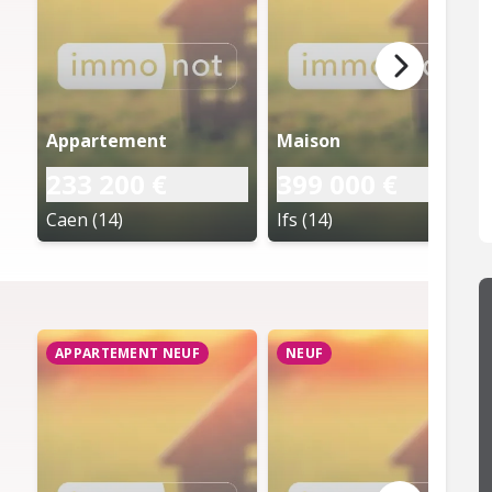
Appartement
Maison
233 200 €
399 000 €
Caen (14)
Ifs (14)
APPARTEMENT NEUF
NEUF