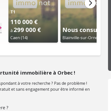
T1
110 000 €
299 000 €
Nous consulter
à
Caen (14)
Blainville-sur-Orne (14)
tunité immobilière à Orbec !
pondant à votre recherche ? Pas de problème !
 gratuit et sans engagement pour être informé en
re ?