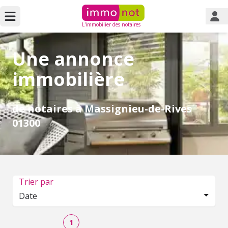
L'immobilier des notaires
Une annonce
immobilière
de notaires à Massignieu-de-Rives
01300
Trier par
Date
1