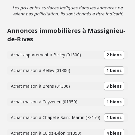
énergie : D – consommation : 223 kWh/m²/an Classe
Les prix et les surfaces indiqués dans les annonces ne
climat : B – émissions : 8 kg CO?/m²/an Estimation des
valent pas pollicitation. Ils sont donnés à titre indicatif.
coûts annuels d'énergie : entre 1 520 € et 2 100 €
(référence prix au 1er janvier 2023) " Les informations sur
les risques auxquels ce bien est exposé sont disponibles
Annonces immobilières à Massignieu-
sur le site www.georisques.gouv.fr. " Pour tout
de-Rives
renseignement complémentaire ou pour convenir d'une
visite, contactez M. Xavier MOULIN au 04 79 81 00 06 ou
06 30 01 63 84 Visites : Sur rendez-vous.
Achat appartement à Belley (01300)
2 biens
Achat maison à Belley (01300)
1 biens
Achat maison à Brens (01300)
3 biens
Achat maison à Ceyzérieu (01350)
1 biens
Achat maison à Chapelle-Saint-Martin (73170)
1 biens
Achat maison à Culoz-Béon (01350)
4 biens