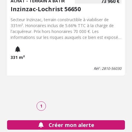
ACHAT - TERRAIN À BÂTIR
73 960 €
Inzinzac-Lochrist 56650
Secteur Inzinzac, terrain constructible à viabiliser de
331m². Honoraires inclus de 5.66% TTC à la charge de
l'acquéreur. Prix hors honoraires 70 000 €. Les
informations sur les risques auxquels ce bien est exposé
sont disponibles sur le site Géorisques :
georisques.gouv.fr.
331 m²
Réf : 2810-56030
1
Créer mon alerte