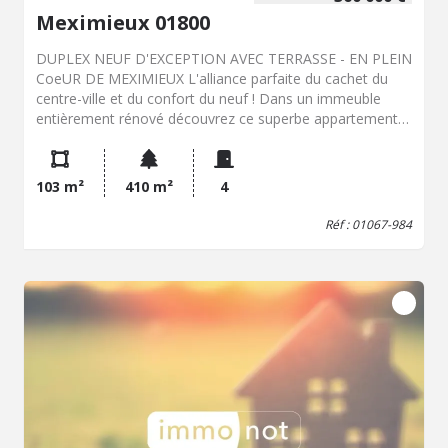
Meximieux 01800
DUPLEX NEUF D'EXCEPTION AVEC TERRASSE - EN PLEIN
CoeUR DE MEXIMIEUX L'alliance parfaite du cachet du
centre-ville et du confort du neuf ! Dans un immeuble
entièrement rénové découvrez ce superbe appartement
en duplex de 104 m² habitable environ . Vivre ici, c'est
s'offrir le privilège du "tout à pied" (commerces, écoles,
gare) dans un environnement calme et privilégié. Des
103 m²
410 m²
4
prestations haut de gamme et de beaux volumes : Une
vaste et lumineuse pièce de vie avec cuisine ouverte,
Réf : 01067-984
idéale pour recevoir, donnant directement sur une grande
terrasse privative. Ce niveau est complété par un
cellier/buanderie fonctionnel et des toilettes invités avec
meuble vasque. Au-dessus : (espace nuit cocooning avec
soupente) : Un dégagement dessert trois chambres, dont
une magnifique suite parentale avec sa salle d'eau
privative. Une seconde salle d'eau indépendante et un WC
séparé complètent ce niveau. Les + qui font la différence :
Deux places de parking privatives sécurisées dans une
cour intérieure Confort absolu grâce au chauffage par
climatisation réversible. Prix : 360 000 EUR Honoraires de