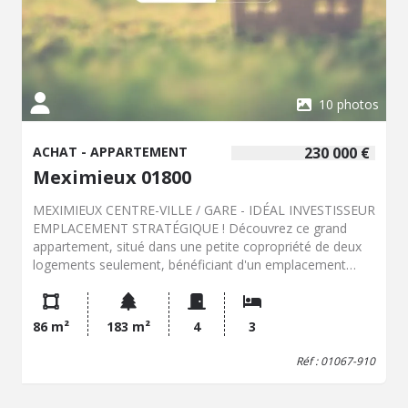
Négociation Inclus Référence : 01067/984- Les
informations sur les risques auxquels ce bien est exposé
sont disponibles sur le site Géorisques :
"www.georisques.gouv.fr".
10 photos
ACHAT - APPARTEMENT
230 000 €
Meximieux 01800
MEXIMIEUX CENTRE-VILLE / GARE - IDÉAL INVESTISSEUR
EMPLACEMENT STRATÉGIQUE ! Découvrez ce grand
appartement, situé dans une petite copropriété de deux
logements seulement, bénéficiant d'un emplacement
privilégié en plein centre-ville de Meximieux. La gare, les
commerces, et toutes les commodités sont accessibles à
pied. Un appartement spacieux et fonctionnel Cet
86 m²
183 m²
4
3
appartement en duplex offre une configuration très
pratique, combinant espaces de vie, espaces nuit et
Réf : 01067-910
agréments extérieurs : Au rez-de-chaussée (Espaces
pratiques) : Une entrée desservant l'appartement. Une