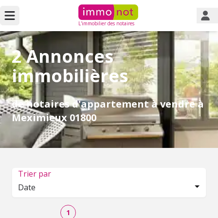
L'immobilier des notaires
2 Annonces
immobilières
de notaires d'appartement à vendre à
Meximieux 01800
Trier par
Date
1