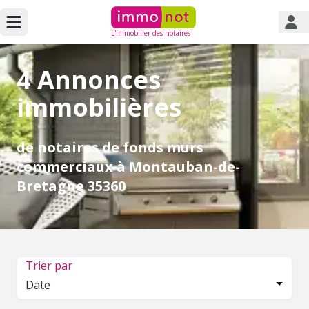
L'immobilier des notaires
4 Annonces
immobilières
de notaires de fonds murs
commerciaux à Montauban-de-
Bretagne 35360
Trier par
Date