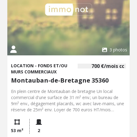
3 photos
LOCATION - FONDS ET/OU
700 €/mois cc
MURS COMMERCIAUX
Montauban-de-Bretagne 35360
En plein centre de Montauban de bretagne Un local
commercial d'une surface de 31 m² env.; un bureau de
9m² env., dégagement placards, wc avec lave-mains, une
réserve de 25m² env. Loyer de 700 euros HT/mois
Honoraires de négociation : 2.520 euros Honoraires de
rédaction : 850 euros Frais de débours : 200 euros TTC
Dépôt de garantie : 700 euros SAS PINSON EON
53 m²
2
02.99.06.68.68