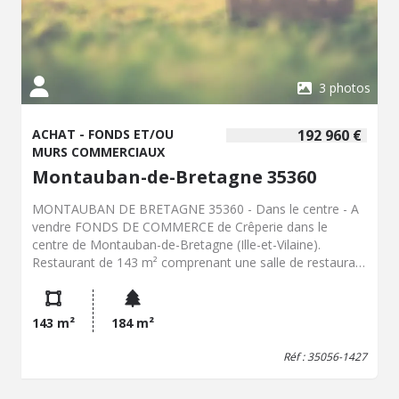
3 photos
ACHAT - FONDS ET/OU
192 960 €
MURS COMMERCIAUX
Montauban-de-Bretagne 35360
MONTAUBAN DE BRETAGNE 35360 - Dans le centre - A
vendre FONDS DE COMMERCE de Crêperie dans le
centre de Montauban-de-Bretagne (Ille-et-Vilaine).
Restaurant de 143 m² comprenant une salle de restaurant
de 68m² environ 50 places assises intérieurs - 20 places
assises extérieures - Terrasse ensoleillée Possibilité
d'acquérir 2 place de parkings
143 m²
184 m²
Réf : 35056-1427