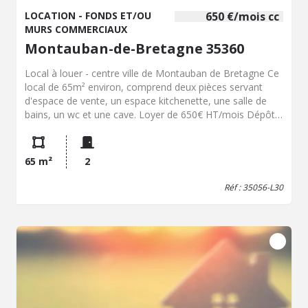
LOCATION - FONDS ET/OU
650 €/mois cc
MURS COMMERCIAUX
Montauban-de-Bretagne 35360
Local à louer - centre ville de Montauban de Bretagne Ce
local de 65m² environ, comprend deux pièces servant
d'espace de vente, un espace kitchenette, une salle de
bains, un wc et une cave. Loyer de 650€ HT/mois Dépôt
de garantie : 650€ HT Honoraires de négociation : 2 340€
HT Honoraires de rédaction : 850€ HT Frais de débours :
200€ TTC
65 m²
2
Réf : 35056-L30