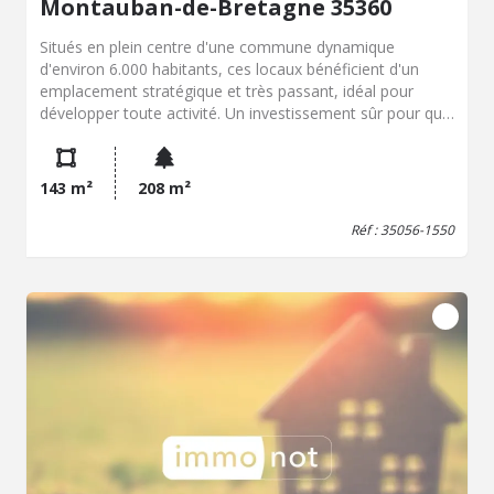
Montauban-de-Bretagne 35360
Situés en plein centre d'une commune dynamique
d'environ 6.000 habitants, ces locaux bénéficient d'un
emplacement stratégique et très passant, idéal pour
développer toute activité. Un investissement sûr pour qui
recherche visibilité et attractivité commerciale. Commerce
au rdc : 143m² environ : - Surface de vente : 25 m²,
idéalement agencée pour accueillir la clientèle. - Arrière-
143 m²
208 m²
cuisine : Fonctionnelle pour la préparation de sandwichs...
- Bureau spacieux : Grand bureau sur parquet, parfait
Réf : 35056-1550
pour la gestion administrative. - Laboratoire : Plus de 45
m², bien équipé pour répondre aux besoins de production.
- Chambre froide et réserve totalisant plus de 30 m²
Habitation à l'étage de 62m² environ : quatre chambres,
deux salles d'eau, wc. Une cave, un grand grenier Murs
commerciaux : 290.000 € Net vendeur Possibilité de
cession de fonds de commerce /ou cession de droit au
bail : 50.000 € Net vendeur Ce commerce dispose d'un
emplacement stratégique et d'une configuration idéale
pour poursuivre l'activité ou développer de nouveaux
projets. Etude PINSON EON Montauban de Bretagne /
Rennes