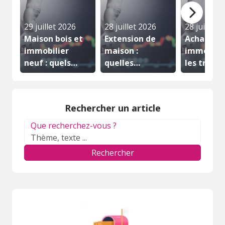
29 juillet 2026
28 juillet 2026
28 juillet 
Maison bois et
Extension de
Achat
immobilier
maison :
immobilie
neuf : quels
quelles
les travau
avantages...
démarches
prévoir a
et...
de...
Rechercher un article
Que recherchez-vous ?
Rechercher