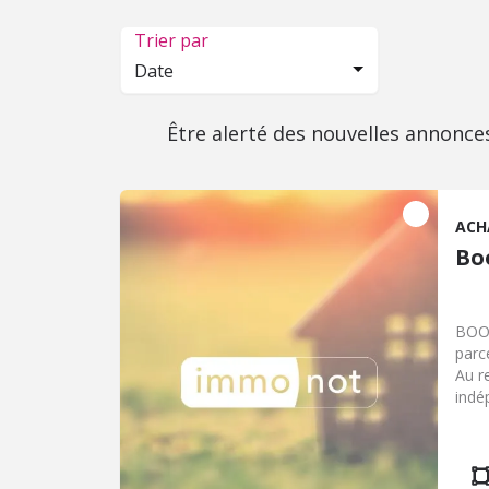
Trier par
Date
Être alerté des nouvelles annonce
ACH
Bo
BOOS Maison traditionnelle individuelle de 1
parc
Au r
indé
avec
plac
indé
de b