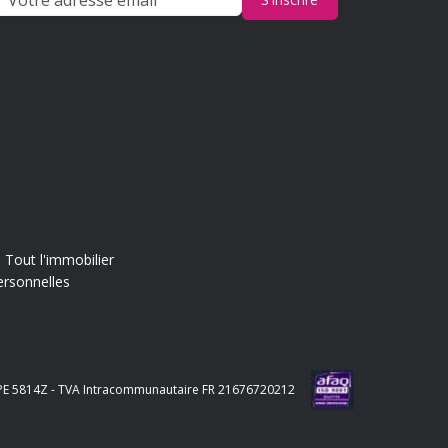
Tout l'immobilier
ersonnelles
e APE 5814Z - TVA Intracommunautaire FR 21676720212