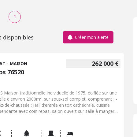
1
s disponibles
Créer mon alerte
262 000 €
AT - MAISON
os 76520
975, édifiée sur une
elle d'environ 2000m², sur sous-sol complet, comprenant : -
ez-de-chaussée : Hall d'entrée en toit cathédrale, cuisine
pendante avec coin repas, salon ouvert sur salle à manger
 cheminée, un salon d'appoint ou bureau, dégagement avec
ard desservant une chambre, une salle de bains et un W.C
pendant. - A l'étage : Vaste palier desservant une grande salle
ain (avec douche, baignoire et placards), un couloir