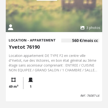
3 photos
LOCATION - APPARTEMENT
560 €/mois cc
Yvetot 76190
Location appartement DE TYPE F2 en centre ville
d'Yvetot, rue des Victoires, en bon état général au 3ème
étage sans ascenseur comprenant : ENTREE / CUISINE
NON EQUIPEE / GRAND SALON / 1 CHAMBRE / SALLE
DE DOUCHE AVEC WC - AVEC PARQUET ANCIEN
CHAUFFAGE INDIVIDUEL ELECTRIQUE
49 m²
1
Réf : 76087-L6