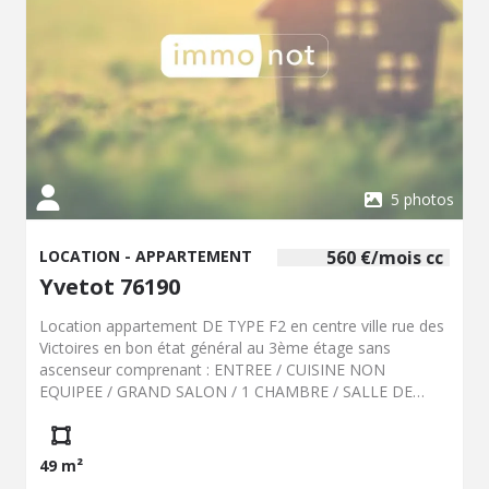
5 photos
LOCATION - APPARTEMENT
560 €/mois cc
Yvetot 76190
Location appartement DE TYPE F2 en centre ville rue des
Victoires en bon état général au 3ème étage sans
ascenseur comprenant : ENTREE / CUISINE NON
EQUIPEE / GRAND SALON / 1 CHAMBRE / SALLE DE
DOUCHE AVEC WC - AVEC PARQUET ANCIEN
CHAUFFAGE INDIVIDUEL ELECTRIQUE - DG : 560 € -
LOYER : 560 € - libre
49 m²