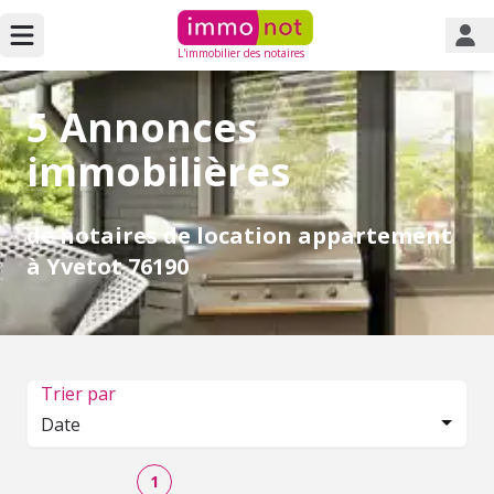
L'immobilier des notaires
5 Annonces
immobilières
de notaires de location appartement
à Yvetot 76190
Trier par
Date
1