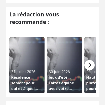
La rédaction vous
recommande :
31 juillet 2026
30 juin 2026
29 juin 20
Résidence
Jeux d'été…
Hauteur 
senior : pour
Faites équipe
plafond :
qui et à quel
avec votre
pourquoi 
moment...
notaire
volume...