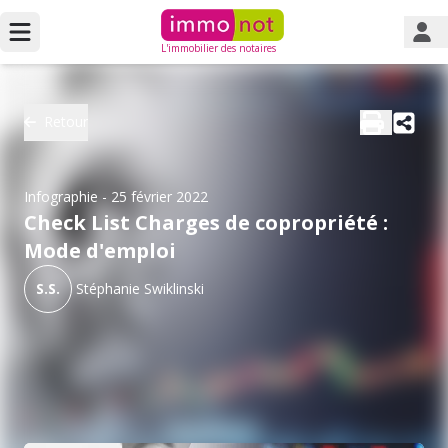
L'immobilier des notaires
Retour
Infographie
- 25 février 2022
Check List Charges de copropriété :
Mode d'emploi
S.S.
Stéphanie Swiklinski