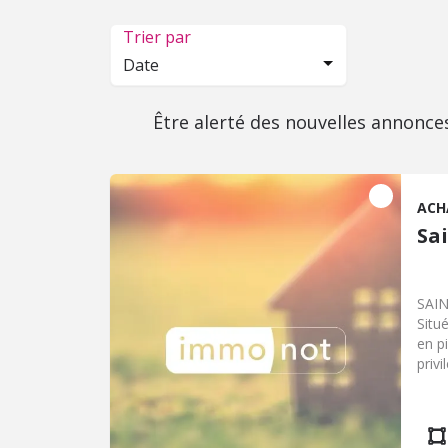
Trier par
Date
Être alerté des nouvelles annonce
ACH
Sa
SAIN
Situ
en p
priv
l'an
trav
buan
wc à 