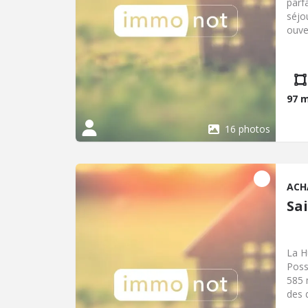
parf
séjo
ouve
cham
vélos
Clas
d'én
Prix
97 
char
16 photos
ACH
Sa
La H
Poss
585 
des 
à 48