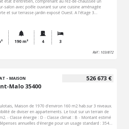
ait état d'entretien, comprenant au rez-de-chaussée un
ur-salon avec poêle ouvrant sur une cuisine aménagée
rte et sur terrasse-jardin exposé Ouest. A l'étage 3
bres, salle d'eau, autre douche complémentaire. Un garage
 et un cellier complètent ce bien. - Classe énergie : D -
se climat : D - Montant estimé des dépenses annuelles
ergie pour un usage standard : 1680 à 2350 € (base 2022) -
 Hon. Négo Inclus : 336 122 € dont 3,42% Hon. Négo TTC
m²
190 m²
4
3
ge acq. Prix Hors Hon. Négo : 325 000 € - Réf : 103/872
Réf : 103/872
526 673 €
AT - MAISON
int-Malo 35400
ulotais, Maison de 1970 d'environ 160 m2 hab.sur 3 niveaux.
ibilité de diviser en appartements. Le tout sur un terrain de
m2. - Classe énergie : D - Classe climat : B - Montant estimé
dépenses annuelles d'énergie pour un usage standard : 3540
60 € (base 2022) - Prix Hon. Négo Inclus : 526 672 € dont