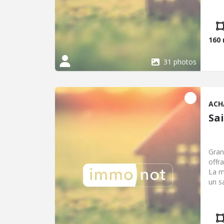
3,27
€ - 
160
31 photos
ACH
Sa
Gran
offr
La m
un s
prem
nive
créa
L'en