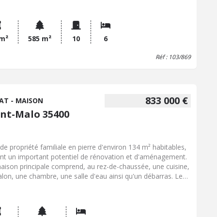
% Hon. Négo TTC charge acq. Prix Hors Hon. Négo : 510 000
Réf : 103/869
 m²
585 m²
10
6
Réf : 103/869
833 000 €
AT - MAISON
int-Malo 35400
de propriété familiale en pierre d'environ 134 m² habitables,
ant un important potentiel de rénovation et d'aménagement.
aison principale comprend, au rez-de-chaussée, une cuisine,
alon, une chambre, une salle d'eau ainsi qu'un débarras. Le
ier étage dessert quatre chambres, tandis que le dernier
au, entièrement aménageable, permet d'envisager la
tion d'espaces supplémentaires selon vos besoins.
semble immobilier s'accompagne d'une cour et de