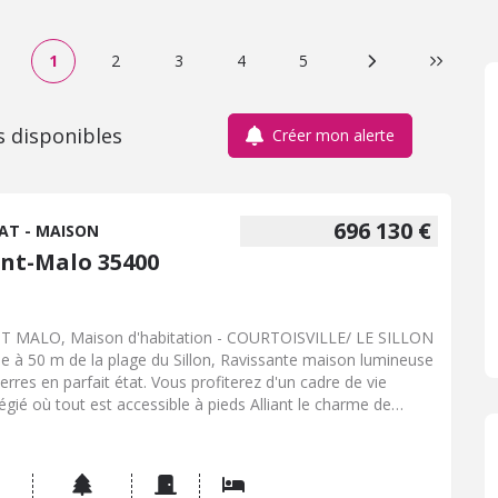
1
2
3
4
5
Page suivante
Dernière
s disponibles
Créer mon alerte
696 130 €
AT - MAISON
int-Malo 35400
T MALO, Maison d'habitation - COURTOISVILLE/ LE SILLON
ée à 50 m de la plage du Sillon, Ravissante maison lumineuse
ierres en parfait état. Vous profiterez d'un cadre de vie
ilégié où tout est accessible à pieds Alliant le charme de
cien et le confort moderne, cette maison ne nécessite aucun
aux Elle offre une vaste pièce de vie avec cuisine équipée,
derie et wc au RDC Deux chambres et une salle d'eau avec
l'étage. Jardin/terrasse avec possibilité de garer une voiture -