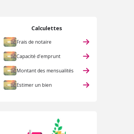
 page
Calculettes
Frais de notaire
Capacité d'emprunt
Montant des mensualités
Estimer un bien