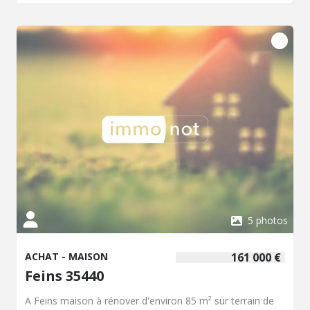
à chaleur. Assainissement non collectif conforme. Classe
énergétique B (97) ; A (3). Prix net vendeur : 360.000,00
EUR + hono. négo : 12.100,00 EUR
5 photos
ACHAT - MAISON
161 000 €
Feins 35440
A Feins maison à rénover d'environ 85 m² sur terrain de