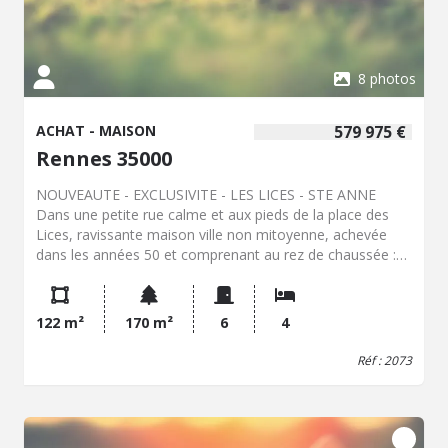
8 photos
ACHAT - MAISON
579 975 €
Rennes 35000
NOUVEAUTE - EXCLUSIVITE - LES LICES - STE ANNE
Dans une petite rue calme et aux pieds de la place des
Lices, ravissante maison ville non mitoyenne, achevée
dans les années 50 et comprenant au rez de chaussée :
Entrée, dégagement, cuisine dinatoire, séjour sur parquet,
bureau, salle d'eau, WC. A l'étage, dégagement, trois
chambres, salle d'eau, WC. Grenier 25 m² . Terrasse 35 m²
122 m²
170 m²
6
4
Garage double et cave d'une surface de 62 m² (4.50 %
d'honoraires TTC à la charge de l'acquéreur.)
Réf : 2073