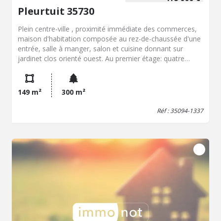
Pleurtuit 35730
Plein centre-ville , proximité immédiate des commerces,
maison d'habitation composée au rez-de-chaussée d'une
entrée, salle à manger, salon et cuisine donnant sur
jardinet clos orienté ouest. Au premier étage: quatre
chambres, salle d'eau et WC. Au deuxième étage: trois
chambres, salle d'eau avec WC. Garage et cellier.
149 m²
300 m²
Réf : 35094-1337