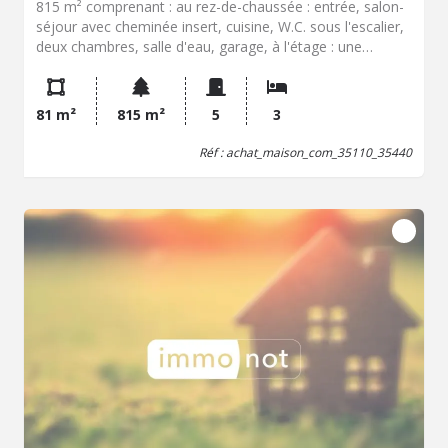
815 m² comprenant : au rez-de-chaussée : entrée, salon-
séjour avec cheminée insert, cuisine, W.C. sous l'escalier,
deux chambres, salle d'eau, garage, à l'étage : une
chambre, grenier aménageable. Jardin. Chauffage fioul.
Assainissement non collectif non conforme. Classe
énergétique G (461) ; G (120). Prix net vendeur 155.000,00
81 m²
815 m²
5
3
EUR + hono. négo : 6.000,00 EUR
Réf : achat_maison_com_35110_35440