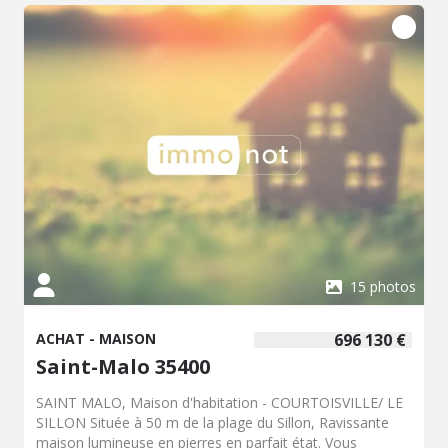
enfants, une buanderie, une lingerie et un espace bar
aménagé/salle de billard. Dans les étages, quatre
chambres spacieuses dont deux avec balcon individuel, un
bureau, 2 wc, une salle de bains et une salle d'eau. Un
double garage et une cave enterrée complètent ce bien.
La propriété bénéficie de panneaux solaires pour la
consommation personnelle, des batteries sont aussi
présentes pour le stockage. PISCINE COUVERTE
CHAUFFÉE (dimensions 10,5m x 4,5m), vestiaire et wc. Le
terrain de 1ha30a est entièrement clos, la cour est
goudronnée et fermée par un portail automatique. Venez
visiter ce bien exceptionnel ! La commune de Val-d'Izé se
situe à une trentaine de kilomètres de Rennes. Le
territoire de la commune bénéficie de plusieurs
commerces de proximité, établissements scolaires,
15 photos
services de santé ainsi que diverses associations
sportives et culturelles.
ACHAT - MAISON
696 130 €
Saint-Malo 35400
SAINT MALO, Maison d'habitation - COURTOISVILLE/ LE
SILLON Située à 50 m de la plage du Sillon, Ravissante
maison lumineuse en pierres en parfait état. Vous