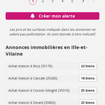
1
2
3
4
5
Page suivante
Dernière
Créer mon alerte
Les prix et les surfaces indiqués dans les annonces ne
valent pas pollicitation. Ils sont donnés à titre indicatif.
Annonces immobilières en Ille-et-
Vilaine
Achat maison à Bruz (35170)
22 biens
Achat maison à Cancale (35260)
18 biens
Achat maison à Cesson-Sévigné (35510)
25 biens
Achat maison à Dinard (35800)
23 biens