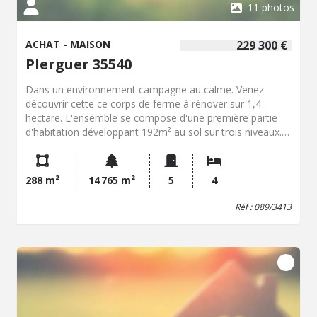
11 photos
ACHAT - MAISON
229 300 €
Plerguer 35540
Dans un environnement campagne au calme. Venez
découvrir cette ce corps de ferme à rénover sur 1,4
hectare. L'ensemble se compose d'une première partie
d'habitation développant 192m² au sol sur trois niveaux.
Attenant une seconde habitation de 96m² sur trois
niveaux. Non attenant un hangar de 120m² - Une étable
de 50m² au sol - Trois soue. // TRAVAUX A PREVOIR //
288 m²
14 765 m²
5
4
Réf : 089/3413