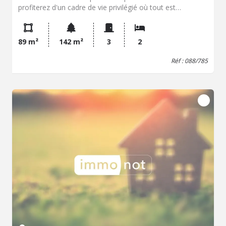
profiterez d'un cadre de vie privilégié où tout est
accessible à pieds Alliant le charme de l'ancien et le
confort moderne, cette maison ne nécessite aucun
travaux Elle offre une vaste pièce de vie avec cuisine
89 m²
142 m²
3
2
équipée, buanderie et wc au RDC Deux chambres et une
salle d'eau avec wc à l'étage. Jardin/terrasse avec
Réf : 088/785
possibilité de garer une voiture - Classe énergie : E -
Classe climat : E - Montant estimé des dépenses
annuelles d'énergie pour un usage standard : 2196 à 2970
€ (base 2023) - Prix Hon. Négo Inclus : 696 130 € dont
3,90% Hon. Négo TTC charge acq. Prix Hors Hon. Négo
:670 000 € - Réf : 088/785