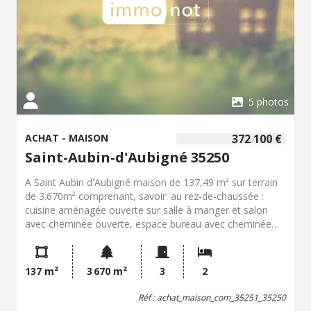
5 photos
ACHAT - MAISON
372 100 €
Saint-Aubin-d'Aubigné 35250
A Saint Aubin d'Aubigné maison de 137,49 m² sur terrain
de 3.670m² comprenant, savoir: au rez-de-chaussée :
cuisine aménagée ouverte sur salle à manger et salon
avec cheminée ouverte, espace bureau avec cheminée
munie d'un insert, salle d'eau, W.C., à l'étage : palier
desservant deux chambres, W.C. avec lave mains,
Dépendance : ancienne grange attenante avec espace
137 m²
3 670 m²
3
2
chaufferie. Garage avec cave et grenier sur le dessus.
Dépendance attenante non communicante. Verger.
Réf : achat_maison_com_35251_35250
Potager. Terrasse. Jardin. Espace boisé. Chauffage pompe