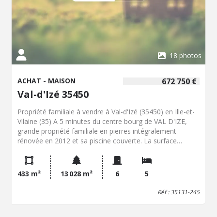
18 photos
ACHAT - MAISON
672 750 €
Val-d'Izé 35450
Propriété familiale à vendre à Val-d'Izé (35450) en Ille-et-
Vilaine (35) A 5 minutes du centre bourg de VAL D'IZE,
grande propriété familiale en pierres intégralement
rénovée en 2012 et sa piscine couverte. La surface
habitable d'environ 433 m² offre un grand nombre de
pièces à vivre. L'entrée s'effectue sur la vaste pièce de vie
de 73 m² (cuisine A/E, salle à manger, salon avec
433 m²
13 028 m²
6
5
cheminée) qui donne accès directement à une agréable
terrasse et vue sur la campagne. Egalement au rez-de-
Réf : 35131-245
chaussée, vous trouverez une chambre parentale et sa
salle de bains attenante, une salle de jeux pour les