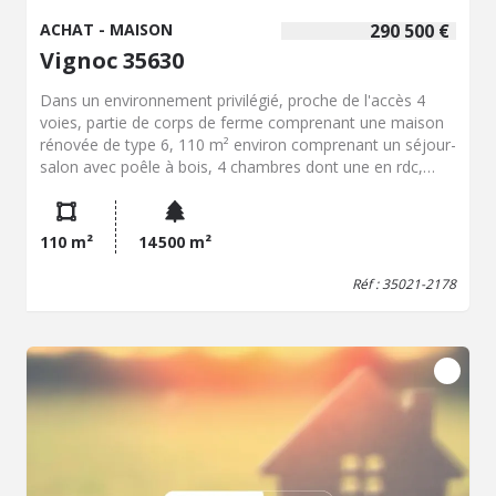
ACHAT - MAISON
290 500 €
Vignoc 35630
Dans un environnement privilégié, proche de l'accès 4
voies, partie de corps de ferme comprenant une maison
rénovée de type 6, 110 m² environ comprenant un séjour-
salon avec poêle à bois, 4 chambres dont une en rdc,
salle de bains et salle d'eau, deux bâtiments de 100 et
300 m² environ, sur un terrain de 1 hectare 45ares
environ, beaucoup de possibilité, à visiter
110 m²
14 500 m²
Réf : 35021-2178