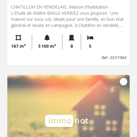
CHATILLON EN VENDELAIS, Maison d'habitation -
L'Etude de Maître BASLE-VERRIEZ vous propose : Une
maison sur sous-sol, idéale pour une famille, en bon état
général et située en campagne, à Chatillon en Vendelé,
comprenant : - Au sous-sol : Deux chambres en enfilade,
une salle d'eau, wc, arrière-cuisine et garage -Au rez-de-
chaussée : séjour lumineux avec un insert d'environ 40
167 m²
5 100 m²
8
5
m², une cuisine récente avec un espace salle à manger,
trois chambres, salle d'eau, wc, - A l'étage : un grenier
Réf : 037/1904
aménageable d'environ 40 m², Le tout avec une terrasse
dans un jardin paysagé Le chauffage est assuré par des
radiateurs éléctriques, les menuiseries sont en bois
double-vitrage. Si vous souhaitez plus de renseignements
ou visiter cette belle propriété, contactez-nous au :
02.99.94.82.20 - Classe énergie : E - Classe climat : B -
Montant estimé des dépenses annuelles d'énergie pour
un usage standard : 3070 à 4154 € (base 2023) - Prix Hon.
Négo Inclus : 289 009 € dont 3,96% Hon. Négo TTC
charge acq. Prix Hors Hon. Négo :278 000 € - Réf :
037/1904