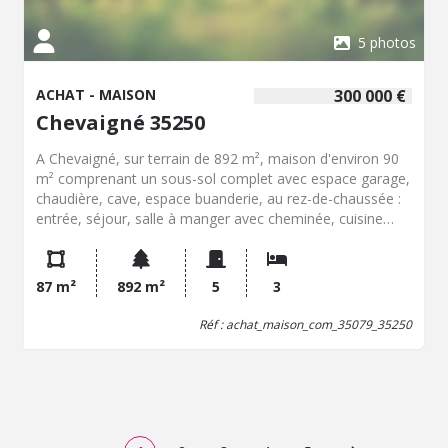
5 photos
ACHAT - MAISON
300 000 €
Chevaigné 35250
A Chevaigné, sur terrain de 892 m², maison d'environ 90
m² comprenant un sous-sol complet avec espace garage,
chaudière, cave, espace buanderie, au rez-de-chaussée :
entrée, séjour, salle à manger avec cheminée, cuisine
aménagée, salle d'eau, W.C., trois chambres dont une
avec placard, à l'étage : grenier sur le tout Jardin. Cours
devant. Chauffage fioul. Assainissement collectif. Classe
87 m²
892 m²
5
3
énergétique E (213) ; E (66). Prix net vendeur : 290.000,00
EUR + hono.négo : 10.000,00 EUR
Réf : achat_maison_com_35079_35250