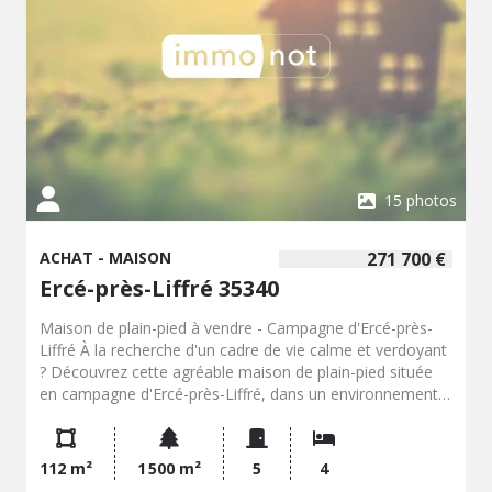
15 photos
ACHAT - MAISON
271 700 €
Ercé-près-Liffré 35340
Maison de plain-pied à vendre - Campagne d'Ercé-près-
Liffré À la recherche d'un cadre de vie calme et verdoyant
? Découvrez cette agréable maison de plain-pied située
en campagne d'Ercé-près-Liffré, dans un environnement
paisible, sans vis-à-vis, sur un terrain d'environ 1 500 m².
Elle comprend une entrée avec placard, une cuisine
aménagée et équipée, un séjour-salon lumineux
112 m²
1 500 m²
5
4
agrémenté d'une cheminée, quatre chambres ainsi qu'une