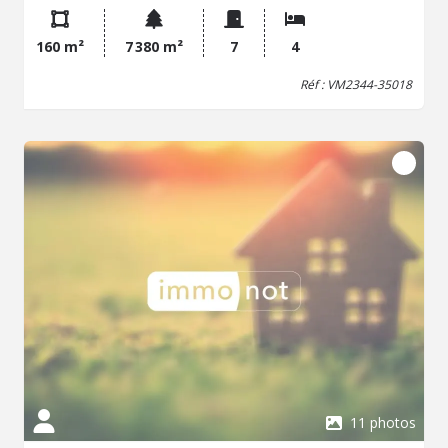
une salle de bains attenante, un wc, un salon-séjour avec
cheminée, une cuisine aménagée et équipée (et office)
160 m²
7 380 m²
7
4
ouvrant sur une véranda orientée Sud et Ouest. A l'étage:
palier-dégagement, trois chambres (une sur balcon), un
Réf : VM2344-35018
bureau, une lingerie, une salle de bains (et douche), un
wc. Maison édifiée sur un sous-sol complet (béton
banché). Terrasse en bois et pergola vers l'Ouest avec
piscine chauffée (PAC). Un petit chalet indépendant à
l'arrière (séjour/kitchenette, salle d'eau/wc; couchage en
mezzanine). Zone Agricole du PLUi. Bel environnement.
Honoraires inclus de 3.87% TTC à la charge de
l'acquéreur. Prix hors honoraires 450 000 €. Classe
énergie C, Classe climat C Montant estimé des dépenses
annuelles d'énergie pour un usage standard : entre
1910.00 € et 2650.00 € sur les années 2021, 2022 et 2023
(abonnements compris). Les informations sur les risques
auxquels ce bien est exposé sont disponibles sur le site
Géorisques : georisques.gouv.fr.
11 photos