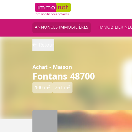
L'immobilier des notaires
ANNONCES IMMOBILIÈRES
IMMOBILIER NE
Retour
Achat - Maison
Fontans 48700
2
2
100 m
261 m