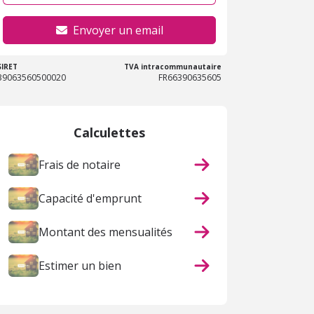
Envoyer un email
SIRET
TVA intracommunautaire
39063560500020
FR66390635605
Calculettes
Frais de notaire
Capacité d'emprunt
Montant des mensualités
Estimer un bien