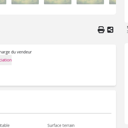
charge du vendeur
iation
itable
Surface terrain