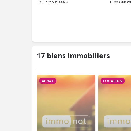
39063560500020
FR66390635
17 biens immobiliers
ACHAT
LOCATION