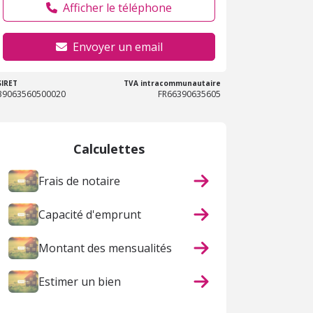
Afficher le téléphone
Envoyer un email
SIRET
TVA intracommunautaire
39063560500020
FR66390635605
Calculettes
Frais de notaire
Capacité d'emprunt
Montant des mensualités
Estimer un bien