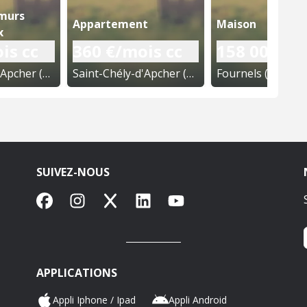
 murs
Appartement
Maison
x
is cc
360 €/mois cc
158 000 €
Saint-Chély-d'Apcher (48)
Saint-Chély-d'Apcher (48)
Fournels (48)
SUIVEZ-NOUS
Facebook
Instagram
X
LinkedIn
YouTube
APPLICATIONS
Appli Iphone / Ipad
Appli Android