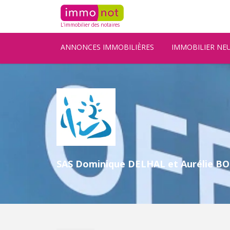
L'immobilier des notaires
ANNONCES IMMOBILIÈRES
IMMOBILIER NE
SAS Dominique DELHAL et Aurélie BO