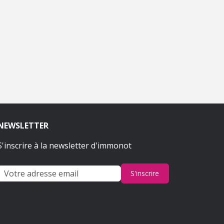
Maison
Maison
368 000 €
99 000 €
Grandrieu (48)
Peyre en Aubrac (48)
NEWSLETTER
S'inscrire à la newsletter d'immonot
S'inscrire