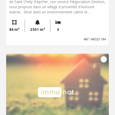
de Saint Chély d'Apcher, son service Négociation-Gestion,
vous propose dans un village à proximité d'Aumont
Aubrac : Situé dans un environnement calme et
authentique, ce corps de ferme offre un beau potentiel
pour les amoureux de la pierre et des espaces à rénover.
La partie habitation, rénovée dans les années 80, se
84 m²
2 551 m²
3
compose : d'une agréable pièce de vie avec cantou
(cheminée traditionnelle avec un insert à bois
Réf : 48032-184
actuellement), cuisine ouverte et wc. A l'étage, trois
chambres lumineuses et salle de bain. Dans le
prolongement, une étable et grange de 264?m² au sol
offre de nombreuses possibilités d'aménagement. La
charpente est en état moyen à bon. Soir plus de 600 m2
de surface développée. À l'arrière, vous profiterez d'un
terrain avec une belle vue dégagée, ainsi que d'un ancien
métier à ferrer, témoin du charme et de l'authenticité du
lieu. Taxe foncière 433 euros. Assainissement individuel
existant mais fosse septique à remettre aux normes.
Menuiseries bois simple vitrage. Couverture en ardoise et
fibro Parcelle de 2551 m² Un bien rare, idéal pour un
projet de résidence principale, secondaire ou gîte, offrant
un grand potentiel après travaux. N'hésitez pas à nous
contacter au 04 66 31 84 37 04 66 31 00 03