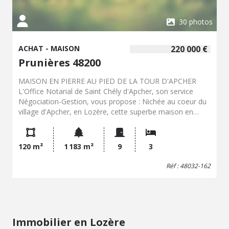
30 photos
ACHAT - MAISON
220 000 €
Prunières 48200
MAISON EN PIERRE AU PIED DE LA TOUR D'APCHER
L'Office Notarial de Saint Chély d'Apcher, son service
Négociation-Gestion, vous propose : Nichée au coeur du
village d'Apcher, en Lozère, cette superbe maison en
pierre est un bien rare et chargé d'histoire. Située à
seulement quelques mètres de la majestueuse Tour
d'Apcher, classée monument historique, elle offre un
120 m²
1 183 m²
9
3
cadre unique où charme de l'ancien et panorama
remarquable se conjuguent harmonieusement. La maison
Réf : 48032-162
principale, d'une surface habitable d'environ 120 m²,
propose : Trois chambres en rez-de-chaussée, salle de
bain et wc. En sus, le garage. Dès l'entrée, le charme
opère. Le coeur de la maison bat autour d'une
majestueuse cheminée en pierre, véritable pièce
Immobilier en Lozère
maîtresse du séjour. À la fois imposante et chaleureuse,