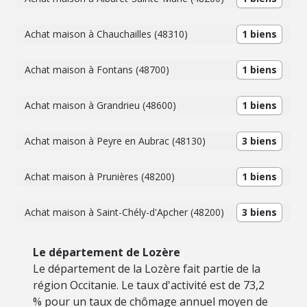
pour plus d'informations ou pour organiser une visite. 04
66 31 84 37 ou 07 87 32 01 31 En passant par les
notaires, vous bénéficiez de frais moindres.
Achat maison à Chauchailles (48310)
1 biens
Achat maison à Fontans (48700)
1 biens
Achat maison à Grandrieu (48600)
1 biens
Achat maison à Peyre en Aubrac (48130)
3 biens
Achat maison à Prunières (48200)
1 biens
Achat maison à Saint-Chély-d'Apcher (48200)
3 biens
Le département de Lozère
Le département de la Lozère fait partie de la
région Occitanie. Le taux d'activité est de 73,2
% pour un taux de chômage annuel moyen de