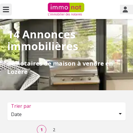
L'immobilier des notaires
14 Annonces
immobilières
de notaires de maison à vendre en
Lozère
Trier par
Date
1
2