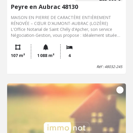
Peyre en Aubrac 48130
MAISON EN PIERRE DE CARACTÈRE ENTIÈREMENT
RÉNOVÉE – CŒUR D'AUMONT-AUBRAC (LOZÈRE)
L'Office Notarial de Saint Chély d'Apcher, son service
Négociation-Gestion, vous propose : Idéalement située
au centre-ville d'Aumont-Aubrac, à deux pas de tous les
commerces et services à pied, découvrez cette
magnifique maison en pierre alliant le charme de l'ancien
107 m²
1 088 m²
4
et le confort moderne. Développant 107 m² habitables
pour 134 m² de surface au sol, elle bénéficie d'une
Réf : 48032-245
superbe parcelle de 1 088 m² arborée et aménagée,
offrant un cadre paisible sans aucun vis-à-vis et un accès
sur l'arrière de la propriété. Les Intérieurs : Pièces de vie :
Bel espace salon/séjour de 31 m2 avec exposition de la
pierre apparente et un insert à bois authentique encastré
dans une cheminée monumentale. Cuisine : Cuisine
équipée avec accès direct vers la terrasse extérieure,
parfaite pour les repas aux beaux jours. Chambres : 4
chambres confortables, dont 2 sous combles très
pimpante avec plafond mansardé et vélux et accès direct
sur l'arrière. Salles d'eau & Commodités : Grande salle de