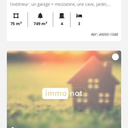
l'extérieur : un garage + mezzanine, une cave, jardin,
dépendance au fond du jardin. Le tout sur une parcelle de
749 m².
75 m²
749 m²
4
3
Réf : 49095-1588