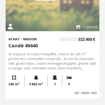
11 photos
ACHAT - MAISON
322 400 €
Candé 49440
En impasse en toute tranquillité, maison de 245 m²
proche des commodité composée : Au rez-de-chaussée :
Hall, grand salon, cuisine aménagée/équipée, grande salle
à manger avec cheminée insert, deux chambres,
dégagements, bureau, salle d'eau, WC, pièce avec
arrivée/évacuation d'eau, buanderie. A l'étage :
Mezzanine, deux chambres avec balcon, salle d'eau, WC,
245 m²
5 863 m²
7
5
deux greniers aménageables. A l'extérieur : Deux
terrasses, grand garage (porte motorisée & porte de
Réf : 49095-1609
service), préau, jardin arboré. Le tout sur une parcelle de
2 200 m² Le bien est relié au tout à l'égout.