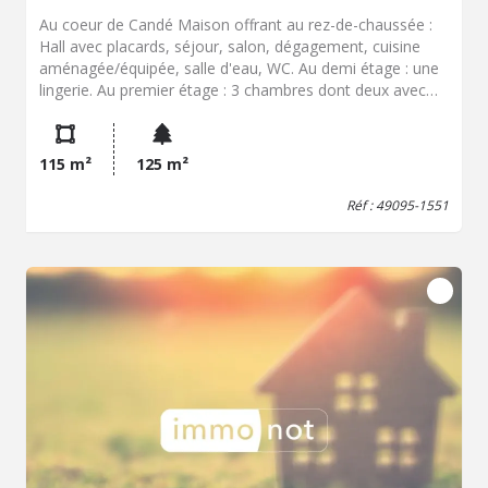
Au coeur de Candé Maison offrant au rez-de-chaussée :
Hall avec placards, séjour, salon, dégagement, cuisine
aménagée/équipée, salle d'eau, WC. Au demi étage : une
lingerie. Au premier étage : 3 chambres dont deux avec
cabinet de toilettes. Au deuxième étage : Un grenier. Au
sous-sol : une cave, chaufferie. A l'extérieur un grand
garage avec au 1er étage une pièce avec cheminée et
115 m²
125 m²
coin cuisine. Au deuxième étage un grenier.
Réf : 49095-1551