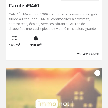
Candé 49440
CANDÉ : Maison de 1900 entièrement rénovée avec goût
située au coeur de CANDÉ commodités à proximité,
commerces, écoles, services offrant : - Au rez-de-
chaussée : une vaste pièce de vie (40 m²), salon, grande
cuisine aménagée et équipée avec un accès au jardin. -
Au premier étage: 3 chambres, dressing, salle d'eau ,WC. -
Au deuxième étage, un grenier isolé de 46 m²pouvant
146 m²
190 m²
devenir une chambre supplémentaire. Aucun travaux à
prévoir, assainissement collectif, mode de chauffage :
Réf : 49095-1631
électrique, poêle à granulés.