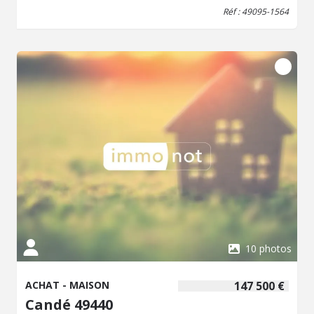
étage : 1 chambre et 3 greniers. - Un parc de 1 241 m²
Réf : 49095-1564
fleuri et arboré. Possibilité de terrains supplémentaires
constructibles (nous contacter)
10 photos
ACHAT - MAISON
147 500 €
Candé 49440