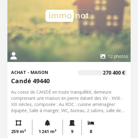
12 photos
ACHAT - MAISON
270 400 €
Candé 49440
Au coeur de CANDÉ en toute tranquillité, demeure
comprenant une maison en pierre datant des XV - XVIII -
XIX siècles, composée : Au RDC : cuisine aménagée/
équipée, Salle à manger, WC, bureau, 2 salons, salle de
bains + WC. Au 1er étage : 6 chambres, salle de bains, WC
et cabinet de toilettes. Au 2ème étage : 2 greniers. A
l'extérieur : - Une dépendance offrant : Au RDC : Une
259 m²
1 241 m²
9
8
pièce, salon, cuisine, salle de bains et WC, garage. 1er