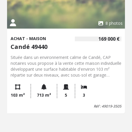
8 photos
ACHAT - MAISON
169 000 €
Candé 49440
Située dans un environnement calme de Candé, CAP
notaires vous propose à la vente cette maison individuelle
développant une surface habitable d'environ 103 m²
répartie sur deux niveaux, avec sous-sol et garage
attenant sur une parcelle de 713m². Au rez-de-chaussée,
vous découvrirez une entrée avec placard desservant un
bureau idéal pour le télétravail, une cuisine aménagée et
103 m²
713 m²
5
3
équipée, ainsi qu'une agréable pièce de vie lumineuse
agrémentée d'un insert à bois, apportant chaleur et
Réf : 49019-3505
convivialité. À l'étage, l'espace nuit se compose de trois
chambres, d'une salle d'eau et d'une salle de bain. La
maison dispose également d'un sous-sol permettant
stockage et espace technique, ainsi que d'un garage