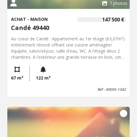
7 photos
ACHAT - MAISON
147 500 €
Candé 49440
Au coeur de Candé : Appartement au 1er étage (63,07m²)
entièrement rénové offrant une cuisine aménagée/
équipée, salon/séjour, salle d'eau, WC. A l'étage deux 2
chambres. A l'extérieur une grande terrasse en bois, cet
appartement dispose également d'un jardinet et d'un
local à poubelles. Locataires en place loyer mensuel 585
€. Au rez-de-chaussée : Un local commercial loué (68 m²)
67 m²
122 m²
loyer : 410 €/mois, une pièce, cuisine aménagée, WC,
cave, terrasse couverte. Chaque bien dispose de ses
Réf : 49095-1582
propres compteurs (eau et électricité) et de son entrée
indépendante.