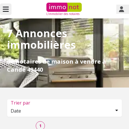
L'immobilier des notaires
7 Annonces
immobilières
de notaires de maison à vendre à
Candé 49440
Trier par
Date
1