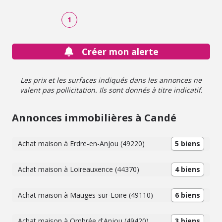
attenant. À l'extérieur, vous profiterez d'un jardin clos
avec terrasse. Pour plus de renseignements, merci de me
1
contacter par téléphone!
Créer mon alerte
Les prix et les surfaces indiqués dans les annonces ne
valent pas pollicitation. Ils sont donnés à titre indicatif.
Annonces immobilières à Candé
Achat maison à Erdre-en-Anjou (49220)
5 biens
Achat maison à Loireauxence (44370)
4 biens
Achat maison à Mauges-sur-Loire (49110)
6 biens
Achat maison à Ombrée d'Anjou (49420)
3 biens