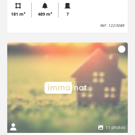
demi-niveau : un wc, une chambre, un grenier. Au premier
étage : trois chambres, une salle de bains, Au dernier
181 m²
489 m²
7
étage : une chambre avec placard, grenier. Garage
attenant avec grenier au-dessus. Terrain à l'avant
Réf : 122/3088
entièrement clos. Le tout sur une parcelle de 489 m².
Travaux de rénovation à prévoir. - Classe énergie : F -
Classe climat : F - Logement à consommation
énergétique excessive : classe F => au 1/01/2028 si vente
ou location : Obligation niveau de performance compris
entre A et E - Montant estimé des dépenses annuelles
d'énergie pour un usage standard : 7500 à 10148 € (base
2021-2022-2023) - Prix Hon. Négo Inclus : 272 528 € dont
3,77% Hon. Négo TTC charge acq. Prix Hors Hon. Négo
:262 625 € - Réf : 122/3088 - Les informations sur les
risques auxquels ce bien est exposé sont disponibles sur
le site Géorisques: www.georisques.gouv.fr
11 photos