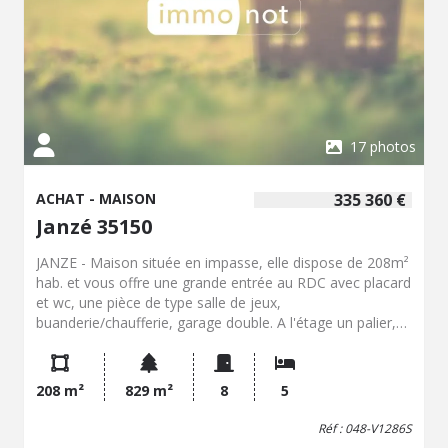
17 photos
ACHAT - MAISON
335 360 €
Janzé 35150
JANZE - Maison située en impasse, elle dispose de 208m²
hab. et vous offre une grande entrée au RDC avec placard
et wc, une pièce de type salle de jeux,
buanderie/chaufferie, garage double. A l'étage un palier,
un salon/séjour avec cheminée, une cuisine A/E, une
arrière cuisine, une chambre, un bureau, une salle de
bains, un wc. Au 2e étage un couloir, 4 chambres, une
208 m²
829 m²
8
5
salle de bains, un wc et un débarras. Terrain de 829 m²
avec terrasse exposée Sud.
Réf : 048-V1286S