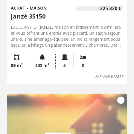
ACHAT - MAISON
225 320 €
Janzé 35150
EXCLUVISITE - JANZE, maison en lotissement, 89 m² hab.
et vous offrant une entrée avec placard, un salon/séjour,
une cuisine aménage/équipée, un wc et rangement sous
escalier. a l'étage un palier desservant 3 chambres, une
salle de bains et un wc. Garage et terrain de 402 m².
89 m²
402 m²
5
3
Réf : 048-V1285S