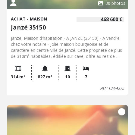
30 photos
ACHAT - MAISON
468 600 €
Janzé 35150
janze, Maison d'habitation - A JANZE (35150) - A vendre
chez votre notaire - Jolie maison bourgeoise et de
caractère en centre-ville de Janzé. Cette propriété de plus
de 310m² habitables, édifiée sur cave, offre au rez-de-
chaussée : un vaste hall d'entrée et un dégagement, un
séjour-salon de 42m² et une cuisine donnant sur une
véranda d'environ 40m², un bureau, une chambre, une
314 m²
827 m²
10
7
salle de bains et sanitaires, une arrière-cuisine/buanderie.
Le premier étage offre quatre chambres spacieuses, un
Réf : 134/4375
dressing, une salle d'eau et sanitaires. Sous combles : un
espace à redistribuier et à aménager comprenant
actuellement un dégagement, deux pièces, une cuisine,
une salle d'eau et sanitaires. Un très beau grenier
d'environ 20m² permet de faire évolluer cette maison.
Dépendance à usage de garage d'environ 60m². Très joli
jardin à l'abri des regards. Renseignements à l'Etude. -
Classe énergie : E - Classe climat : E - Montant estimé des