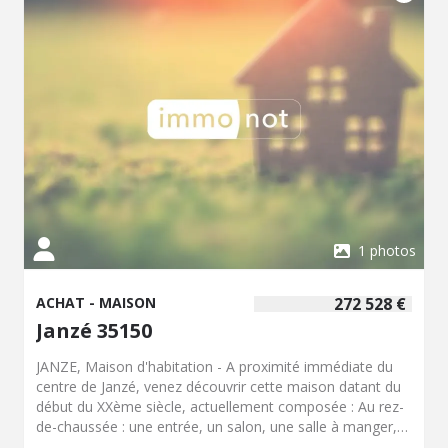
charge acq. Prix Hors Hon. Négo :280 000 € - Réf :
122/2959 - Les informations sur les risques auxquels ce
bien est exposé sont disponibles sur le site Géorisques:
www.georisques.gouv.fr
1 photos
ACHAT - MAISON
272 528 €
Janzé 35150
JANZE, Maison d'habitation - A proximité immédiate du
centre de Janzé, venez découvrir cette maison datant du
début du XXème siècle, actuellement composée : Au rez-
de-chaussée : une entrée, un salon, une salle à manger,
une cuisine, une buanderie, cave et chaufferie. Au premier