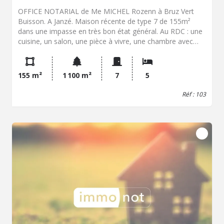
OFFICE NOTARIAL de Me MICHEL Rozenn à Bruz Vert
Buisson. A Janzé. Maison récente de type 7 de 155m²
dans une impasse en très bon état général. Au RDC : une
cuisine, un salon, une pièce à vivre, une chambre avec
salle d'eau, arrière cuisine, wc et double garage. A l'étage :
quatre chambres, WC, deux salles d'eau. Combles. Grand
jardin. Bonne exposition.
155 m²
1 100 m²
7
5
Réf : 103