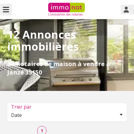
L'immobilier des notaires
12 Annonces
immobilières
de notaires de maison à vendre à
Janzé 35150
Trier par
Date
1