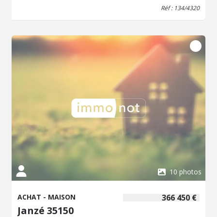
composé d'une chambre, d'une pièce à usage de
Réf : 134/4320
rangement, d'une salle de bains et sanitaires. A l'étage :
un palier desservant quatre chambres, une salle de bains,
sanitaires et un grenier-rangement. Jardin et cour.
L'ensemble sur une parcelle de 829m². Renseignements à
l'Etude. - Classe énergie : D - Classe climat : D - Montant
estimé des dépenses annuelles d'énergie pour un usage
standard : 3310 à 4540 € (base 2021) - Prix Hon. Négo
Inclus : 333 920 € dont 4,35% Hon. Négo TTC charge acq.
Prix Hors Hon. Négo :320 000 € - Réf : 134/4320
10 photos
ACHAT - MAISON
366 450 €
Janzé 35150