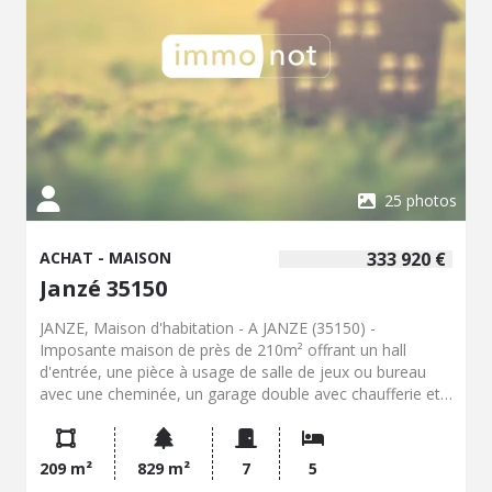
dépenses annuelles d'énergie pour un usage standard :
9000 à 12230 € (base 2021) - Prix Hon. Négo Inclus : 468
600 € dont 4,13% Hon. Négo TTC charge acq. Prix Hors
Hon. Négo :450 000 € - Réf : 134/4375
25 photos
ACHAT - MAISON
333 920 €
Janzé 35150
JANZE, Maison d'habitation - A JANZE (35150) -
Imposante maison de près de 210m² offrant un hall
d'entrée, une pièce à usage de salle de jeux ou bureau
avec une cheminée, un garage double avec chaufferie et
sanitaires. En rez-de-chaussée surélevé : un dégagement,
un séjour-salon avec cheminée donnant sur une terrasse
sans vis-à-vis, une cuisine équipée, une arrière-cuisine, un
209 m²
829 m²
7
5
second dégagement avec placards et un espace parental