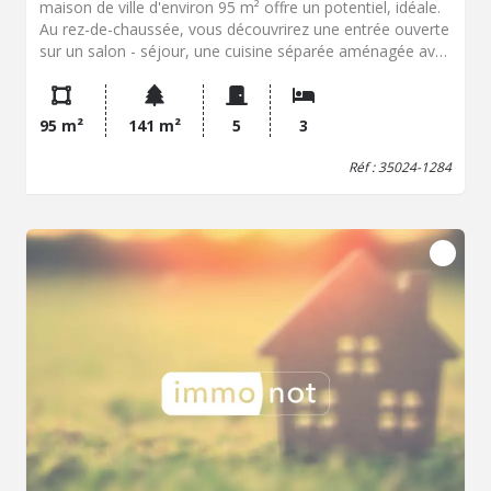
maison de ville d'environ 95 m² offre un potentiel, idéale.
Au rez-de-chaussée, vous découvrirez une entrée ouverte
sur un salon - séjour, une cuisine séparée aménagée avec
accès direct à une cour intérieure, un couloir avec placard
dessert une salle de bain ainsi que des toilettes
indépendantes. Le premier étage se compose d'un palier
95 m²
141 m²
5
3
desservant une chambre et un bureau, parfait pour un
espace nuit ou télétravail. Au deuxième étage, un
Réf : 35024-1284
dégagement mène à deux chambres, une salle d'eau avec
toilettes. À l'extérieur, vous profiterez d'une cour
intérieure agréable avec une dépendance équipée en eau
et électricité, comprenant deux pièces (environ 10 m² et
15 m²) ainsi qu'un petit grenier au-dessus, offrant de
nombreuses possibilités (atelier, stockage, bureau,
studio...).