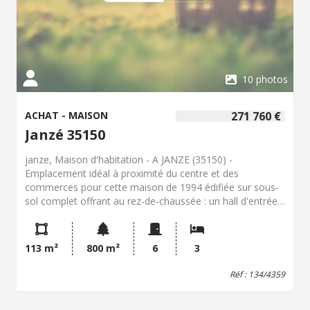
10 photos
ACHAT - MAISON
271 760 €
Janzé 35150
janze, Maison d'habitation - A JANZE (35150) -
Emplacement idéal à proximité du centre et des
commerces pour cette maison de 1994 édifiée sur sous-
sol complet offrant au rez-de-chaussée : un hall d'entrée
et un dégagement, un séjour-salon avec insert d'environ
30m², une cuisine ouverte de 15m² donnant sur une
terrasse à l'Ouest, une chambre avec salle d'eau privative.
113 m²
800 m²
6
3
A l'étage : un palier-dégagement, deux belles chambres
de 11.60m² et 15m² environ, un bureau ou une chambre
Réf : 134/4359
d'appoint, une salle de bains, sanitaires et rangement.
Cour et jardin. L'ensemble sur une parcelle de 800m².