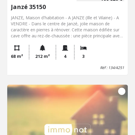
Janzé 35150
JANZE, Maison d'habitation - A JANZE (Ille et Vilaine) - A
VENDRE - Dans le centre de Janzé, jolie maison de
caractère en pierres à rénover. Cette maison édifiée sur
cave offre au rez-de-chaussée : une pièce principale avec
coin cuisine, un dégagement et une salle d'eau / WC. A
l'étage : un palier, trois chambres. Sous combles : un
grenier aménageable. Garage. Cour et jardin. L'ensemble
68 m²
212 m²
4
3
sur une parcelle de 212m². Idéal dans le cadre d'une
première acquisition ou d'un projet locatif.
Réf : 134/4251
Renseignements à l'Etude. - Classe énergie : G - Classe
climat : C - Logement à consommation énergétique
excessive : classe G => au 1/01/2028 si vente ou location :
Obligation niveau de performance compris entre A et E -
Montant estimé des dépenses annuelles d'énergie pour
un usage standard : 2889 à 3909 € (base 2021) - Prix Hon.
Négo Inclus : 100 820 € dont 6,13% Hon. Négo TTC
charge acq. Prix Hors Hon. Négo :95 000 € - Réf :
134/4251