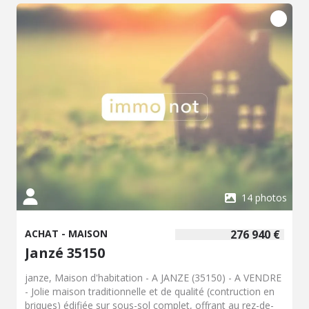
Renseignements à l'Etude. - Classe énergie : D - Classe
climat : B - Montant estimé des dépenses annuelles
d'énergie pour un usage standard : 2020 à 2790 € (base
2021) - Prix Hon. Négo Inclus : 271 760 € dont 4,52% Hon.
Négo TTC charge acq. Prix Hors Hon. Négo :260 000 € -
Réf : 134/4359
14 photos
ACHAT - MAISON
276 940 €
Janzé 35150
janze, Maison d'habitation - A JANZE (35150) - A VENDRE
- Jolie maison traditionnelle et de qualité (contruction en
briques) édifiée sur sous-sol complet, offrant au rez-de-