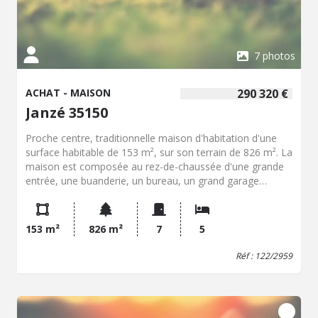
7 photos
ACHAT - MAISON
290 320 €
Janzé 35150
Proche centre, traditionnelle maison d'habitation d'une
surface habitable de 153 m², sur son terrain de 826 m². La
maison est composée au rez-de-chaussée d'une grande
entrée, une buanderie, un bureau, un grand garage
permettant le stationnement de plusieurs véhicules. Au
1er étage : une pièce principale avec cuisine aménagée et
équipée ouverte, deux chambres dont une avec placards,
153 m²
826 m²
7
5
une salle de bains, wc. Au 2ème étage : trois chambres
avec greniers, une salle d'eau, wc. Terrain au Sud. Cour au
Réf : 122/2959
Nord avec puits. - Classe énergie : D - Classe climat : D -
Montant estimé des dépenses annuelles d'énergie pour
un usage standard : 2160 à 2980 € (base 2021) - Prix Hon.
Négo Inclus : 290 320 € dont 3,69% Hon. Négo TTC