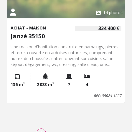
14 photos
ACHAT - MAISON
334 400 €
Janzé 35150
Une maison d'habitation construite en parpaings, pierres
et terre, couverte en ardoises naturelles, comprenant : -
au rez-de-chaussée : entrée ouvrant sur cuisine, salon-
séjour, dégagement, wc, dressing, salle d'eau, une
chambre. - à l'étage : dégagement/bureau, trois
chambres, wc, salle de bains. Un accès à l'arrière cuisine
par la pièce principale et un garage attenant et un carport.
136 m²
2 083 m²
7
4
Jardin tout autour.
Réf : 35024-1227