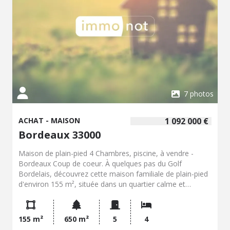
7 photos
ACHAT - MAISON
1 092 000 €
Bordeaux 33000
Maison de plain-pied 4 Chambres, piscine, à vendre -
Bordeaux Coup de coeur. À quelques pas du Golf
Bordelais, découvrez cette maison familiale de plain-pied
d'environ 155 m², située dans un quartier calme et
résidentiel. Le bien se distingue par sa luminosité, son
confort, son jardin arboré, sa piscine discrète et ses
possibilités de stationnement. L'intérieur de la maison
155 m²
650 m²
5
4
s'ouvre sur une entrée avec placards menant à un