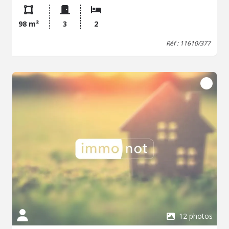
98 m²
3
2
Réf : 11610/377
12 photos