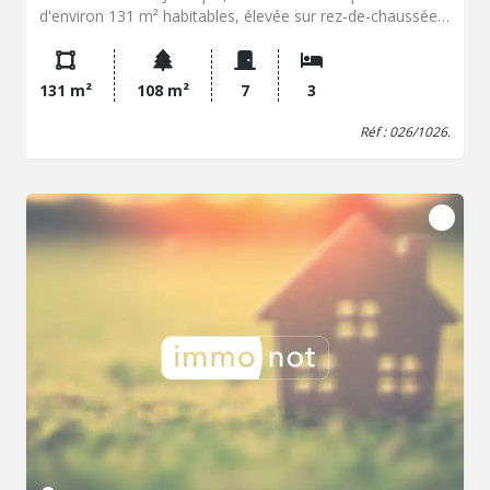
d'environ 131 m² habitables, élevée sur rez-de-chaussée
et un étage, offre un beau potentiel après rénovation. Le
rez-de-chaussée se compose d'un séjour sur rue, d'une
salle à manger, d'une cuisine indépendante, d'une salle
131 m²
108 m²
7
3
d'eau, d'un WC indépendant ainsi que d'une extension
ouvrant sur le jardin. À l'étage, le palier dessert trois
Réf : 026/1026.
chambres, un espace bureau, une salle de bains et un
second WC. La maison a conservé tout le charme de
l'ancien avec ses murs en pierre apparente, ses boiseries
d'origine et sa belle hauteur sous plafond d'environ 3,30
mètres. Une cave d'environ 13 m² vient compléter
l'ensemble. À l'arrière, le jardin d'environ 30 m² constitue
un véritable atout, offrant un espace extérieur agréable,
au calme et à l'abri des regards. Des travaux sont à
prévoir, mais ils permettront de redonner tout son éclat à
cette maison de caractère, idéalement située dans l'un
des quartiers les plus appréciés de Bordeaux.