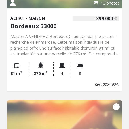
13 photos
ACHAT - MAISON
399 000 €
Bordeaux 33000
Maison A VENDRE à Bordeaux Caudéran dans le secteur
recherché de Primerose, Cette maison individuelle de
plain-pied offre une surface habitable d'environ 81 m² et
est implantée sur une parcelle de 276 m². Elle comprend
une entrée, un séjour climatisé d'environ 22 m², une
cuisine aménagée et équipée, trois chambres, une salle
d'eau et un WC indépendant. La maison bénéficie
81 m²
276 m²
4
3
également d'un jardin, d'une terrasse couverte ainsi que
d'une cave, accessible par l'extérieur, offrant un espace
Réf : 026/1034.
de stockage.