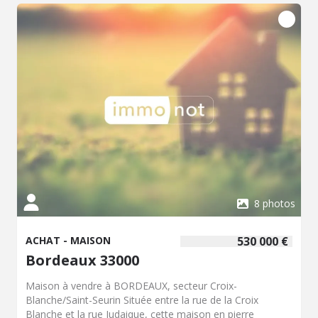
l'annonce - Cliquer sur "ce bien m'intéresse" - Remplir le
formulaire d'inscription - Réserver votre visite en ligne -
Visiter le bien - Fournir sur son espace 36himmo : pièce
identité, plan de financement (simulation ou accord
bancaire/courtier) et valider la demande d'agrément Le
prix de départ est de 480 000 euros Le pallier d'enchères
est de 5 000 euros Début des offres : 24 septembre 2026
à 08h00 Fin des offres : 24 septembre 2026 à 20h00 Les
visites sont obligatoires et sur rendez-vous. Vous pouvez
prendre directement rendez-vous sur le site 36h-immo.
visites : le samedi 05 septembre 2026 de 10h00 à 14h00
le mercredi 09 septembre de 09h00 à 12h00 et de 18h00
à 19h30 le venderdi 11 septembre de 18h00 à 19h30 le
lunsi 14 septembre de 09h00 à 11h30 le mercredi 16
septembre de 12h00 à 14h00 et le jeudi 17 septembre de
8 photos
18h30 à 19h30.
ACHAT - MAISON
530 000 €
Bordeaux 33000
Maison à vendre à BORDEAUX, secteur Croix-
Blanche/Saint-Seurin Située entre la rue de la Croix
Blanche et la rue Judaique, cette maison en pierre