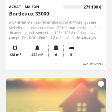
ACHAT - MAISON
271 100 €
Bordeaux 33000
A VENDRE, Gironde, BORDEAUX CAUDERAN, quartier
Stehelin, sur une parcelle de 472 m², maison des années
40 avec agrandissement en 1984, 128.8 m² hab. env.,
composée : RDC : Entrée 7.8 m², salon/salle à manger
31.7 m², cuisine 7.5 m², chambre 9.8 m², chaufferie 6 m²,
salle d'eau 3.2 m², pièce 9.5 m², dégagements, WC 3m².
1er étage : Palier 9.5 m², 3 chambres (9.8 - 9.6 - 10.4 m²),
128 m²
472 m²
6
5
salle de bains 3.5 m² Cave 19 m² Garage 41 m² Chais 16
m² La maison est à rénover en totalité TF : 980 Euros
Réf : 032/1712