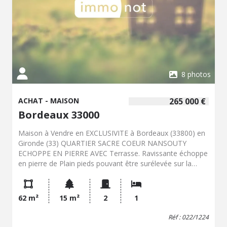
8 photos
ACHAT - MAISON
265 000 €
Bordeaux 33000
Maison à Vendre en EXCLUSIVITE à Bordeaux (33800) en
Gironde (33) QUARTIER SACRE COEUR NANSOUTY
ECHOPPE EN PIERRE AVEC Terrasse. Ravissante échoppe
en pierre de Plain pieds pouvant être surélevée sur la
partie arrière. Cette maison aux prestations anciennes
conservées avec cheminée et belles hauteurs sous
plafond se compose de deux pièces, un grand séjour
62 m²
15 m²
2
1
avec cheminée, une chambre, une kitchenette, une salle
d'eau et WC, une grande cave complète le Bien. ON AIME
Réf : 022/1224
Une bonne performance énergétique, une belle hauteur