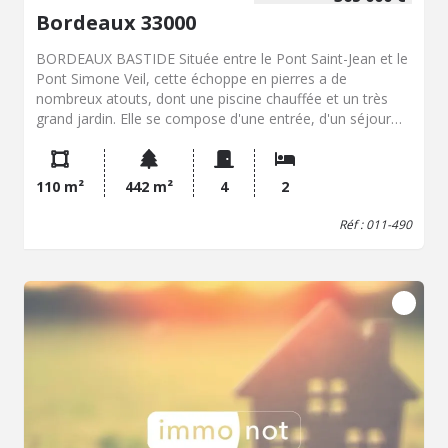
Bordeaux 33000
BORDEAUX BASTIDE Située entre le Pont Saint-Jean et le
Pont Simone Veil, cette échoppe en pierres a de
nombreux atouts, dont une piscine chauffée et un très
grand jardin. Elle se compose d'une entrée, d'un séjour
salle à manger avec cuisine ouverte, d'une chambre, de
deux espaces nuit, de deux salles d'eau et 2 WC. Une
partie des combles a été aménagée en rangement. La
110 m²
442 m²
4
2
parcelle de 442 m² permet de stationner 2 véhicules à
l'intérieur du jardin. A proximité des transports,
Réf : 011-490
commerces et écoles, elle offre un cadre de vie idéal,
familial, au calme. Travaux à prévoir. Contactez notre
office notarial au 05.56.44.00.65 pour obtenir de plus
amples renseignements.