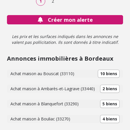
1
2
jusqu'au dernier étage, apportant un confort rare pour ce
type de bien. En fond de jardin, une dépendance
indépendante, vendue libre de toute occupation,
Créer mon alerte
complète l'ensemble et pourra convenir à un usage
locatif, professionnel ou familial. Possibilité de garer
plusieurs véhicules sur la parcelle Des travaux de
Les prix et les surfaces indiqués dans les annonces ne
rafraîchissement sont à prévoir afin de révéler tout le
valent pas pollicitation. Ils sont donnés à titre indicatif.
potentiel de cette belle propriété bordelaise.
Annonces immobilières à Bordeaux
Achat maison au Bouscat (33110)
10 biens
Achat maison à Ambarès-et-Lagrave (33440)
2 biens
Achat maison à Blanquefort (33290)
5 biens
Achat maison à Bouliac (33270)
4 biens