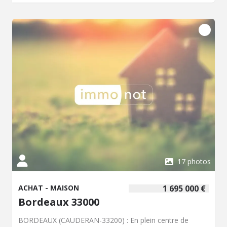
sous plafond (3m) la chaudière 2024, la toiture rénovée.
Le prix de vente est fixé à 265 000 euros. Ce bien peut
convenir à une personne seule, un couple ou un
investisseur souhaitant se positionner dans un secteur
dynamique. Contactez notre office notarial pour obtenir
de plus amples renseignements sur cette maison à
vendre à Bordeaux.
17 photos
ACHAT - MAISON
1 695 000 €
Bordeaux 33000
BORDEAUX (CAUDERAN-33200) : En plein centre de