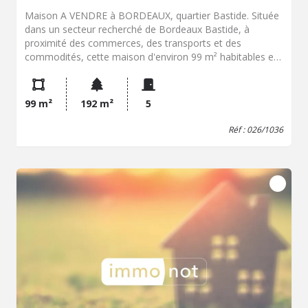
Maison A VENDRE à BORDEAUX, quartier Bastide. Située
dans un secteur recherché de Bordeaux Bastide, à
proximité des commerces, des transports et des
commodités, cette maison d'environ 99 m² habitables est
implantée sur une parcelle de 192 m². Édifiée sur deux
niveaux, elle offre un beau potentiel de rénovation et de
réaménagement selon vos envies. Son jardin à l'arrière,
99 m²
192 m²
5
ses dépendances et son garage constituent de véritables
atouts pour mener à bien un projet de résidence
Réf : 026/1036
principale ou d'investissement. La maison nécessite une
rénovation complète, laissant libre cours à l'imagination
des futurs acquéreurs pour repenser les espaces et créer
un bien à leur image. Une belle opportunité dans un
quartier en plein essor de Bordeaux Bastide.