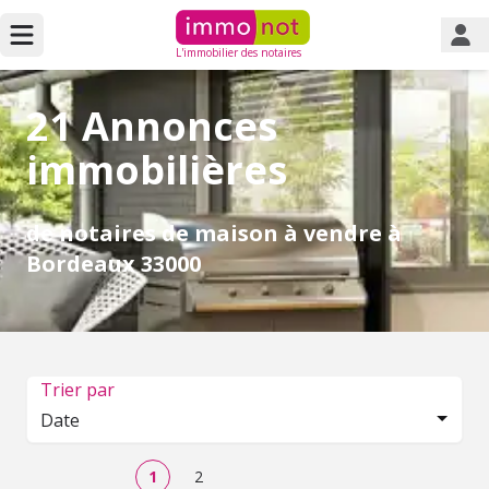
L'immobilier des notaires
21 Annonces
immobilières
de notaires de maison à vendre à
Bordeaux 33000
Trier par
Date
1
2