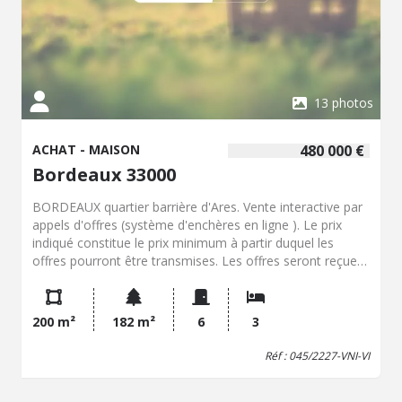
13 photos
ACHAT - MAISON
480 000 €
Bordeaux 33000
BORDEAUX quartier barrière d'Ares. Vente interactive par
appels d'offres (système d'enchères en ligne ). Le prix
indiqué constitue le prix minimum à partir duquel les
offres pourront être transmises. Les offres seront reçues
exclusivement en ligne sur le site 36h-immo. Belle maison
en pierre à rénover située 7 avenue d'Ares aux
prestations d'origine conservées. Elle offre sur 200 m² de
200 m²
182 m²
6
3
surface une magnifique entrée une cuisine un double
séjour traversant 3 chambres un bureau une salle de
Réf : 045/2227-VNI-VI
bains une salle d'eau une cave et un jardinet sur l'arrière.
Pour participer : - Se rendre sur 36himmo - Retrouver