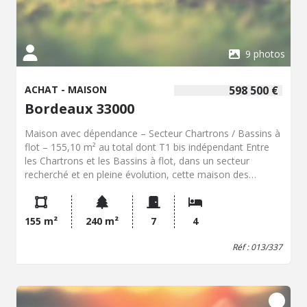
9 photos
ACHAT - MAISON
598 500 €
Bordeaux 33000
Maison avec dépendance – Secteur Chartrons / Bassins à
flot – 155,10 m² au total dont T1 bis indépendant Entre
les Chartrons et les Bassins à flot, dans un secteur
recherché et en pleine évolution, cette maison des
années 1950 offre un cadre de vie agréable, à proximité
immédiate des quais, des transports et des commerces.
Édifiée sur une parcelle arborée et clôturée de 172 m², la
155 m²
240 m²
7
4
maison principale développe 127 m² habitables (hors T1
bis) et s’ouvre sur un jardin exposé sud-ouest avec un
Réf : 013/337
petit jardin d’accueil à l’entrée. Disposition intérieure : Le
niveau d’entrée surélevé comprend un couloir desservant
trois grandes chambres (13 à 15 m²), une salle de bain et
des toilettes séparées. Quelques marches plus bas