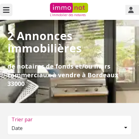
L'immobilier des notaires
2 Annonces
immobilières
de notaires de fonds et/ou murs
commerciaux à vendre à Bordeaux
33000
Trier par
Date