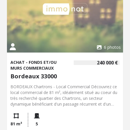
6 photos
ACHAT - FONDS ET/OU
240 000 €
MURS COMMERCIAUX
Bordeaux 33000
BORDEAUX Chartrons - Local Commercial Découvrez ce
local commercial de 81 m², idéalement situé au coeur du
très recherché quartier des Chartrons, un secteur
dynamique bénéficiant d'un passage récurrent et d'un
environnement commerçant attractif à proximité. Le
local, en bon état général, offre un espace clair et
fonctionnel, avec une vitrine de 2 mètres de long
81 m²
5
permettant une visibilité appréciable pour toute activité