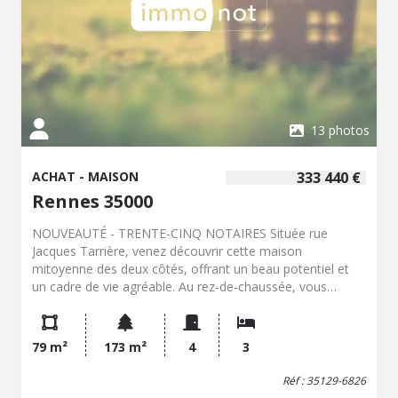
13 photos
ACHAT - MAISON
333 440 €
Rennes 35000
NOUVEAUTÉ - TRENTE-CINQ NOTAIRES Située rue
Jacques Tarrière, venez découvrir cette maison
mitoyenne des deux côtés, offrant un beau potentiel et
un cadre de vie agréable. Au rez-de-chaussée, vous
trouverez une entrée, une cuisine, un séjour lumineux, un
WC, ainsi qu'un garage avec cellier, pratique pour le
rangement. À l'étage, un palier dessert trois chambres,
79 m²
173 m²
4
3
dont une avec placard, ainsi qu'une salle d'eau équipée
d'un sanibroyeur. La maison dispose également d'un
Réf : 35129-6826
grenier et d'une pièce chauffée, offrant des possibilités