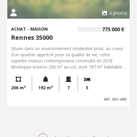
6 photos
ACHAT - MAISON
775 000 €
Rennes 35000
Située dans un environnement résidentiel prisé, au coeur
d'un quartier apprécié pour sa qualité de vie, cette
superbe maison contemporaine construite en 2018
développe environ 206 m² au sol, dont 187 m² habitables,
Dès l'entrée, les lignes épurées et les matériaux de qualité
donnent le ton. La vaste pièce de vie, baignée de lumière,
s'organise autour d'un élégant salon agrémenté d'une
206 m²
192 m²
7
5
cheminée, d'un espace salle à manger convivial et d'une
cuisine aménagée et équipée ouverte, pensée pour
Réf : 001-498
partager. L'ensemble s'ouvre sur un agréable espace
extérieur, parfaitement exposé et à l'abri des regards,
véritable prolongement de la maison. Vous profiterez
d'une terrasse aménagée avec un spa de nage, d'un
espace repas et d'un salon extérieur, Le rez-de-chaussée
comprend également un WC indépendant ainsi qu'un