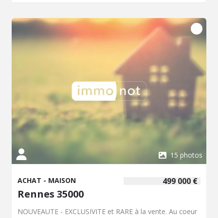
d'aménagement supplémentaires (bureau, chambre
d'appoint, espace loisirs). À l'extérieur, vous profiterez
d'une terrasse avec store-banne et d'un jardin exposé
plein sud, idéal pour les moments de détente. Une belle
opportunité à découvrir sans tarder !
15 photos
ACHAT - MAISON
499 000 €
Rennes 35000
NOUVEAUTE - EXCLUSIVITE et RARE à la vente. Au coeur