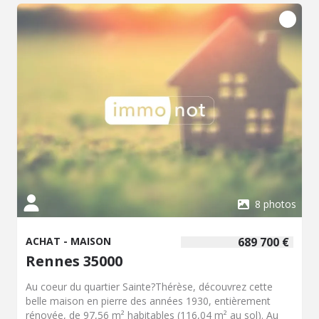
rafraichissement à prévoir. La maison est située à
Rennes, commune de la métropole rennaise, avec un
accès aux bus, aux écoles, aux commerces, aux services
et au centre-ville. La ville de Rennes propose également
de nombreux points d'intérêt, notamment son centre
historique, ses marchés, ses équipements culturels, ses
établissements d'enseignement et ses services
administratifs. La desserte en transports en commun
permet des déplacements vers les différents quartiers de
la ville et les communes voisines. Ce bien immobilier à
Rennes peut correspondre à un projet d'achat en
résidence principale ou à une acquisition patrimoniale.
Contactez notre office notarial pour obtenir de plus
amples renseignements sur cette maison à vendre à
Rennes. Les informations sur les risques auxquels ce bien
8 photos
est exposé sont disponibles sur le site Géorisques :
www.georisques.gouv.fr.
ACHAT - MAISON
689 700 €
Rennes 35000
Au coeur du quartier Sainte?Thérèse, découvrez cette
belle maison en pierre des années 1930, entièrement
rénovée, de 97,56 m² habitables (116,04 m² au sol). Au