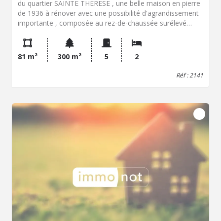
du quartier SAINTE THERESE , une belle maison en pierre
de 1936 à rénover avec une possibilité d'agrandissement
importante , composée au rez-de-chaussée surélevé
d'une entrée, un séjour et salle à manger, une terrasse
donnant accès un un très beau jardin au calme et sans vis
à vis, une cuisine aménagée, une chambre, une salle
81 m²
300 m²
5
2
d'eau, un WC. A l'étage, une chambre avec un cabinet de
toilette. (3.96 % d'honoraires TTC à la charge de
Réf : 2141
l'acquéreur.)