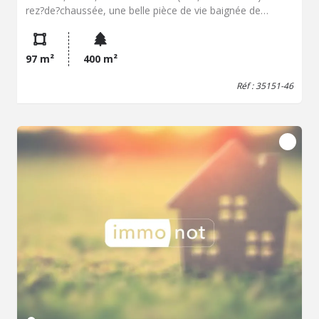
rez?de?chaussée, une belle pièce de vie baignée de
lumière s'ouvrant sur le jardin, avec une cuisine
aménagée et équipée ainsi qu'un bureau complétant cet
espace. À l'étage, trois chambres et une salle de bains. En
97 m²
400 m²
sous?sol, une grande cave d'environ 68 m². Un bien rare
sur le secteur, à visiter sans tarder.
Réf : 35151-46