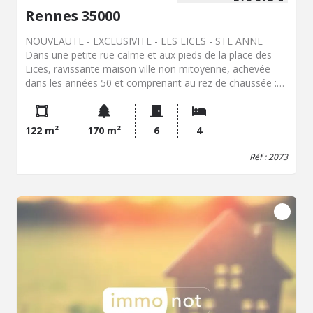
Rennes 35000
NOUVEAUTE - EXCLUSIVITE - LES LICES - STE ANNE
Dans une petite rue calme et aux pieds de la place des
Lices, ravissante maison ville non mitoyenne, achevée
dans les années 50 et comprenant au rez de chaussée :
Entrée, dégagement, cuisine dinatoire, séjour sur parquet,
bureau, salle d'eau, WC. A l'étage, dégagement, trois
chambres, salle d'eau, WC. Grenier 25 m² . Terrasse 35 m²
122 m²
170 m²
6
4
Garage double et cave d'une surface de 62 m² (4.50 %
d'honoraires TTC à la charge de l'acquéreur.)
Réf : 2073