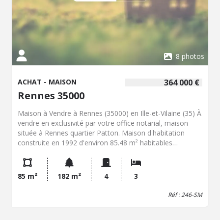
8 photos
ACHAT - MAISON
364 000 €
Rennes 35000
Maison à Vendre à Rennes (35000) en Ille-et-Vilaine (35) À
vendre en exclusivité par votre office notarial, maison
située à Rennes quartier Patton. Maison d'habitation
construite en 1992 d'environ 85.48 m² habitables
composée de la façon suivante : AU REZ DE CHAUSSEE:
Entrée avec placard, pièce de vie avec cheminée, une
cuisine aménagée et équipée, wc sous l'escalier, un
85 m²
182 m²
4
3
garage avec mezzanine. A L'ETAGE : dégagement avec
placard, trois chambres, bureau, salle de bains, wc. Un
Réf : 246-SM
jardin clos exposé Est, un cabanon et une allée devant
viennent compléter ses prestations. Travaux de