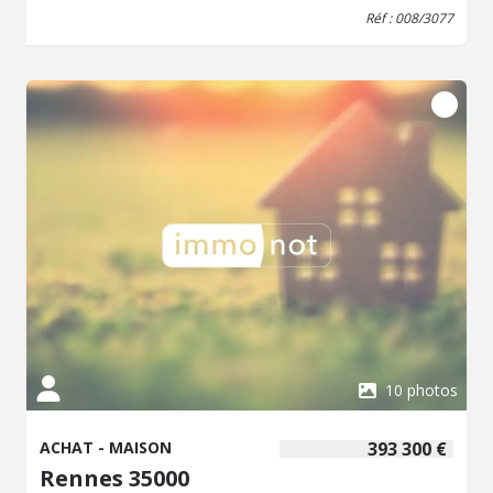
salon sur vaste terrasse plein sud, cuisine aménagée et
Réf : 008/3077
équipée, arrière-cuisine, WC, belle chambre sur jardin,
salle d'eau et wc privatif, rangements. Au premier étage :
deux grandes chambres, salle d'eau avec WC. Jardin clos
de murs et arboré avec stationnement. Parcelle de
517m²environ. Prix net vendeur : 645.000,00 € Honoraires
de négociation 25.000,00 € - Classe énergie : D - Classe
climat : D - Montant estimé des dépenses annuelles
d'énergie pour un usage standard : 1950 à 2680 € (base
2026) - Prix Hon. Négo Inclus : 670 000 € dont 3,88% Hon.
Négo TTC charge acq. Prix Hors Hon. Négo :645 000 € -
Réf : 008/3077
10 photos
ACHAT - MAISON
393 300 €
Rennes 35000