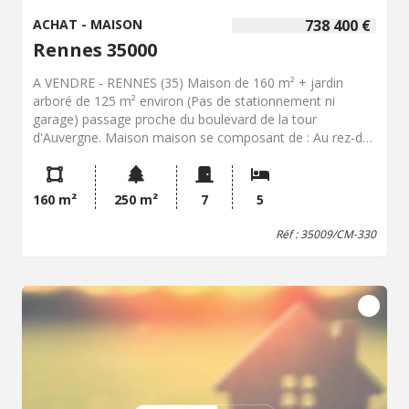
ACHAT - MAISON
738 400 €
Rennes 35000
A VENDRE - RENNES (35) Maison de 160 m² + jardin
arboré de 125 m² environ (Pas de stationnement ni
garage) passage proche du boulevard de la tour
d'Auvergne. Maison maison se composant de : Au rez-de-
chaussée surélevé : entrée, dégagement, cuisine, bureau,
salon séjour avec cheminée fonctionnelle et une seconde
cheminée non fonctionnelle. A mi- étage : WC. Au premier
160 m²
250 m²
7
5
étage : dégagement, trois chambres dont deux sur
parquet, salle de bains. Au deuxième étage : dégagement,
Réf : 35009/CM-330
WC, grenier, salle d'eau, kitchenette, deux chambres sur
moquette. Grenier accessible par échelle de meunier, non
isolé, au niveau -1 (non isolé au plafond) : cave,
buanderie. Chauffage gaz et électrique, double vitrage
partout. A découvrir.