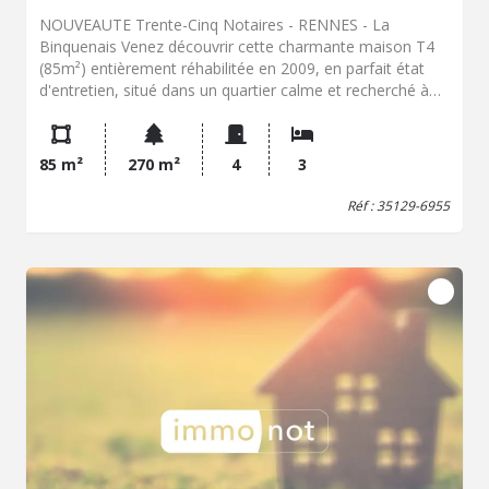
NOUVEAUTE Trente-Cinq Notaires - RENNES - La
Binquenais Venez découvrir cette charmante maison T4
(85m²) entièrement réhabilitée en 2009, en parfait état
d'entretien, situé dans un quartier calme et recherché à
proximité du métro, des commerces et des écoles. Elle se
compose au rez-de-chaussée d'un hall d'entrée, d'un
salon séjour avec cuisine ouverte, d'une pièce aménagée
85 m²
270 m²
4
3
pouvant servir de bureau, d'une buanderie aménagée et
d'un WC indépendant; A l'étage, vous retrouverez un
Réf : 35129-6955
palier desservant trois chambres de belle taille sur
parquet d'origine, un dressing, une grande salle de bains
et un WC indépendant; Vous apprécierez également les
combles actuellement accessibles par une escalier
escamotable et pouvant faire l'objet d'un aménagement
futur. Un garage d'environ 20m² attenant complète ce
bien de qualité. Côté extérieur, vous serez séduit par le
beau terrain clos de 270m² offrant un espace jardin
agréable avec sa terrasse et son abri indépendant. DPE
en date de décembre 2020. Nouveau DPE en cours. A
visiter sans tarder !