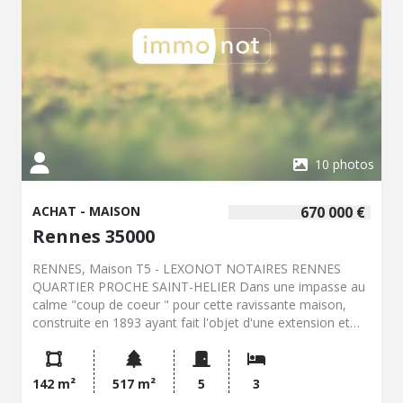
10 photos
ACHAT - MAISON
670 000 €
Rennes 35000
RENNES, Maison T5 - LEXONOT NOTAIRES RENNES
QUARTIER PROCHE SAINT-HELIER Dans une impasse au
calme "coup de coeur " pour cette ravissante maison,
construite en 1893 ayant fait l'objet d'une extension et
d'une rénovation de grande qualité en 2017, entourée par
son charmant jardin clos aux diverses essences
d'arbustes, de fleurs, de senteurs et composée comme
142 m²
517 m²
5
3
suit : Au rez-de-chaussée : une entrée, superbe séjour-