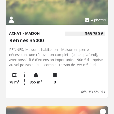
4 photos
ACHAT - MAISON
365 750 €
Rennes 35000
RENNES, Maison d'habitation - Maison en pierre
nécessitant une rénovation complète (sol au plafond),
avec possibilité d'extension importante. 190m² d'emprise
au sol possible. R+1+comble. Terrain de 355 m². Sud
Ouest. Dépendance en parpaing au fond du terrain.
Emplacement recherché, quartier de la petite touche,
proche boulevard de Verdun. Zone inondable : extension
78 m²
355 m²
3
soumise à une surélévation obligatoire de 57 cm. - Classe
énergie : Non requis - Classe climat : Non requis - Prix
Réf : 35117/1054
Hon. Négo Inclus : 365 750 € dont 4,50% Hon. Négo TTC
charge acq. Prix Hors Hon. Négo :350 000 € - Réf :
35117/1054