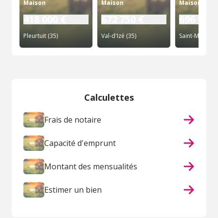
Maison
Maison
Maison
418 000 €
672 750 €
696 130 
Pleurtuit (35)
Val-d'Izé (35)
Saint-Malo (35
Calculettes
Frais de notaire
Capacité d'emprunt
Montant des mensualités
Estimer un bien