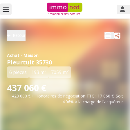
L'immobilier des notaires
Retour
Achat - Maison
Pleurtuit 35730
2
2
6 pièces
193 m
7059 m
437 060 €
420 000 € + Honoraires de négociation TTC : 17 060 €. Soit
4.06% à la charge de l'acquéreur