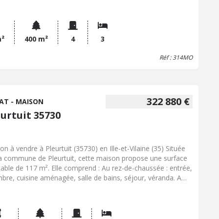
 et arboré, un garage. A proximité des commerces, des
es et des transports. Prix de vente du bien : 333 260 EUR.
actez notre office notarial pour obtenir de plus amples
eignements sur cette maison à vendre à Pleurtuit.
m²
400 m²
4
3
Réf : 314MO
322 880 €
AT - MAISON
eurtuit 35730
on à vendre à Pleurtuit (35730) en Ille-et-Vilaine (35) Située
la commune de Pleurtuit, cette maison propose une surface
table de 117 m². Elle comprend : Au rez-de-chaussée : entrée,
bre, cuisine aménagée, salle de bains, séjour, véranda. A
age : palier, bureau, wc, buanderie, trois chambres. Un
ge, un jardin clos avec abris de jardin. La commune de
rtuit se situe à proximité de Dinard et de Saint-Malo. Elle
ficie de l'accès à des réseaux de transport, de services de