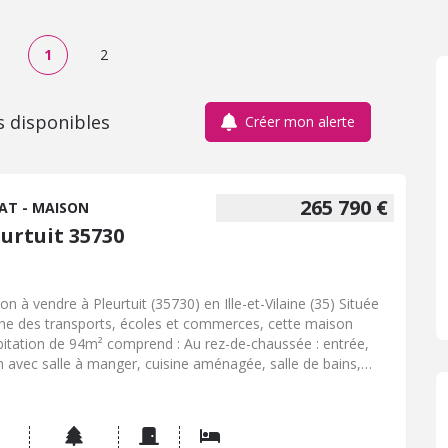
1
2
s disponibles
Créer mon alerte
265 790 €
AT - MAISON
eurtuit 35730
on à vendre à Pleurtuit (35730) en Ille-et-Vilaine (35) Située
he des transports, écoles et commerces, cette maison
bitation de 94m² comprend : Au rez-de-chaussée : entrée,
n avec salle à manger, cuisine aménagée, salle de bains,
gement, wc. A l'étage : palier, sanitaire, trois chambres.
les. Un jardin clos et arboré avec cellier. Contactez notre
ce notarial pour obtenir de plus amples renseignements sur
e maison à vendre à Pleurtuit.