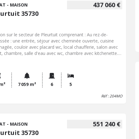
437 060 €
AT - MAISON
eurtuit 35730
on sur le secteur de Pleurtuit comprenant : Au rez-de-
ssée : une entrée, séjour avec cheminée ouverte, cuisine
agée, couloir avec placard wc, local chaufferie, salon avec
rt, chambre, salle d'eau avec wc, chambre avec kitchenette. A
age : mezzanine, couloir, wc, chambre avec douche, deux
bres avec lavabo. Un jardin clos et arboré, abris de jardin.
 m²
7 059 m²
6
5
Réf : 204MO
551 240 €
AT - MAISON
eurtuit 35730