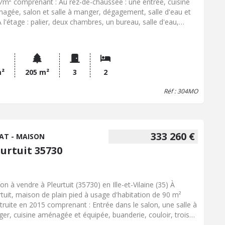
7m² comprenant : Au rez-de-chaussée : une entrée, cuisine
agée, salon et salle à manger, dégagement, salle d'eau et
A l'étage : palier, deux chambres, un bureau, salle d'eau,
e de stockage. Une buanderie, un atelier, une cave avec
ier au-dessus. Un extérieur avec un puits. La localisation de
aison offre un accès facile aux services et commodités. Les
sports en commun sont disponibles à proximité, facilitant les
acements vers les villes environnantes. Plusieurs commerces
m²
205 m²
3
2
rouvent à quelques minutes, ainsi que le centre-ville, qui
Réf : 304MO
ose divers services. Le prix de vente de la maison est fixé à
180 euros. Contactez notre office notarial pour obtenir de
 amples renseignements sur cette maison à vendre à
tuit.
333 260 €
AT - MAISON
eurtuit 35730
on à vendre à Pleurtuit (35730) en Ille-et-Vilaine (35) À
rtuit, maison de plain pied à usage d'habitation de 90 m²
truite en 2015 comprenant : Entrée dans le salon, une salle à
er, cuisine aménagée et équipée, buanderie, couloir, trois
bres avec placard, salle de bains avec douche, wc. Un jardin