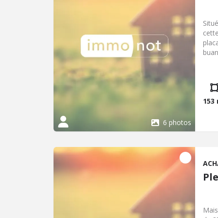
Situ
cett
plac
buan
cham
Un j
153
6 photos
ACH
Pl
Mais