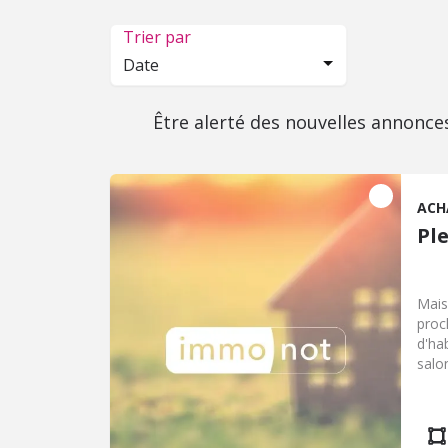
Trier par
Date
Être alerté des nouvelles annonce
ACH
Pl
Mais
proc
d'ha
salo
déga
Comb
offi
cett