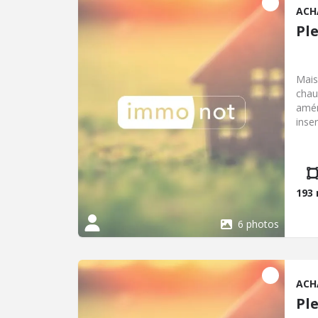
ACH
Pl
Mais
chau
amén
inse
l'ét
cham
193
6 photos
ACH
Pl