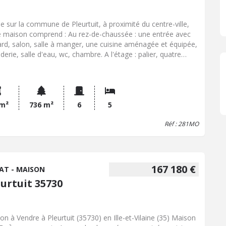
ée sur la commune de Pleurtuit, à proximité du centre-ville,
e maison comprend : Au rez-de-chaussée : une entrée avec
ard, salon, salle à manger, une cuisine aménagée et équipée,
derie, salle d'eau, wc, chambre. A l'étage : palier, quatre
bres dont une avec salle d'eau privative, salle de bains, wc.
ardin clos et arboré avec abri de jardin. un garage.
 m²
736 m²
6
5
Réf : 281MO
167 180 €
AT - MAISON
eurtuit 35730
on à Vendre à Pleurtuit (35730) en Ille-et-Vilaine (35) Maison