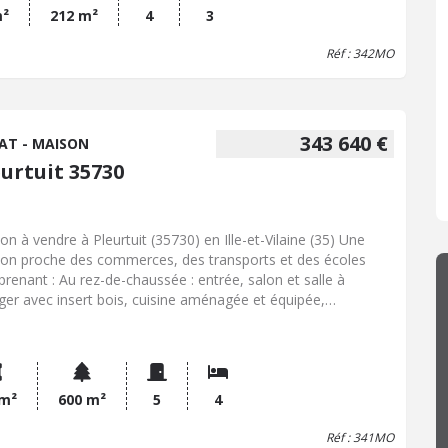
m²
212 m²
4
3
Réf : 342MO
343 640 €
AT - MAISON
eurtuit 35730
on à vendre à Pleurtuit (35730) en Ille-et-Vilaine (35) Une
on proche des commerces, des transports et des écoles
renant : Au rez-de-chaussée : entrée, salon et salle à
er avec insert bois, cuisine aménagée et équipée,
gement, chambre avec salle d'eau, wc. Garage. A l'étage :
er, salle d'eau avec wc, chambre avec accès au grenier
agé en chambre, dressing, deux chambres. Un jardin clos et
ré avec abri de jardin. Contactez notre office notarial pour
nir de plus amples renseignements sur maison à vendre à
 m²
600 m²
5
4
tuit.
Réf : 341MO