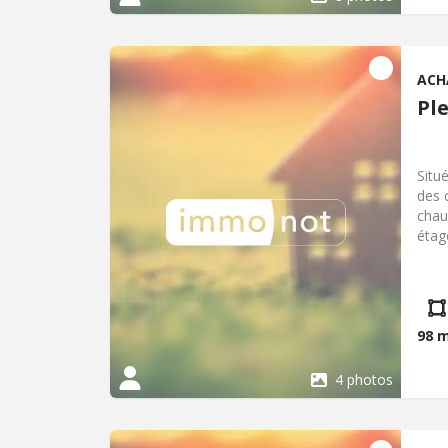
ACH
Pl
Situ
des 
chau
étag
jard
98 
4 photos