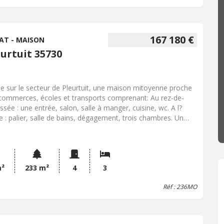
167 180 €
AT - MAISON
eurtuit 35730
ée sur le secteur de Pleurtuit, une maison mitoyenne proche
commerces, écoles et transports comprenant: Au rez-de-
ssée : une entrée, salon, salle à manger, cuisine, wc. A l?
e : palier, salle de bains, dégagement, trois chambres. Un
in clos et garage. Travaux à prévoir
m²
233 m²
4
3
Réf : 236MO