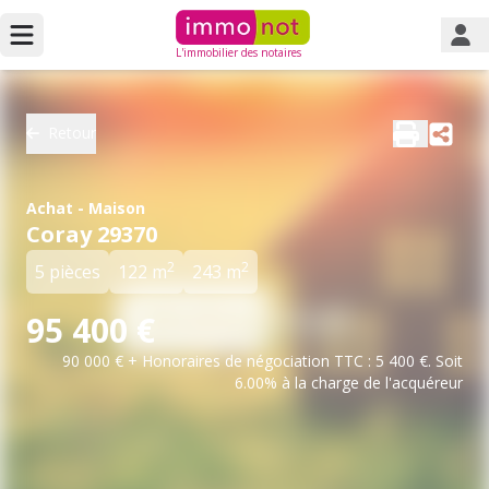
L'immobilier des notaires
Retour
Achat - Maison
Coray 29370
2
2
5 pièces
122 m
243 m
95 400 €
90 000 € + Honoraires de négociation TTC : 5 400 €. Soit
6.00% à la charge de l'acquéreur