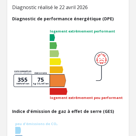
Diagnostic réalisé le 22 avril 2026
Diagnostic de performance énergétique (DPE)
logement extrêmement performant
consommation
émissions
(énergie primaire)
355
75
kWh/m²/an
kg CO₂/m²/an
logement extrêmement peu performant
Indice d'émission de gaz à effet de serre (GES)
peu d'émissions de CO₂