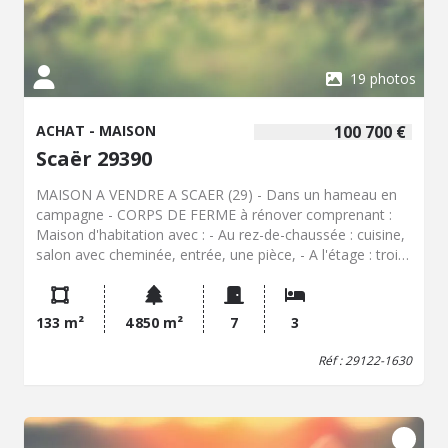
19 photos
ACHAT - MAISON
100 700 €
Scaër 29390
MAISON A VENDRE A SCAER (29) - Dans un hameau en
campagne - CORPS DE FERME à rénover comprenant :
Maison d'habitation avec : - Au rez-de-chaussée : cuisine,
salon avec cheminée, entrée, une pièce, - A l'étage : trois
chambres, une pièce, salle de bain, wc, Grenier au-
dessus, Hangar agricole, Dépendances en pierre, Cour et
jardin. Surface totale à délimiter par géomètre.
133 m²
4 850 m²
7
3
Réf : 29122-1630