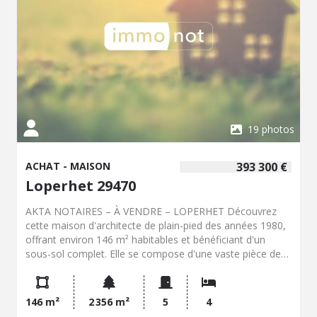
rangement supplémentaire. Située dans un secteur
paisible, en retrait des axes de circulation tout en restant
proche des commerces et services, cette propriété offre
un cadre de vie agréable associant volumes et confort.
19 photos
ACHAT - MAISON
393 300 €
Loperhet 29470
AKTA NOTAIRES – À VENDRE – LOPERHET Découvrez
cette maison d'architecte de plain-pied des années 1980,
offrant environ 146 m² habitables et bénéficiant d'un
sous-sol complet. Elle se compose d'une vaste pièce de
vie totalisant environ 66 m², avec cuisine ouverte sur le
séjour, de quatre chambres, de trois salles d'eau et de
deux WC. Fonctionnelle et agréable à vivre, cette maison
146 m²
2 356 m²
5
4
bénéficie d'un environnement calme, à l'abri des regards,