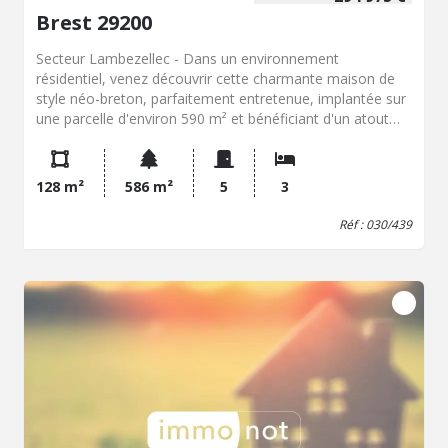
Brest 29200
Secteur Lambezellec - Dans un environnement
résidentiel, venez découvrir cette charmante maison de
style néo-breton, parfaitement entretenue, implantée sur
une parcelle d'environ 590 m² et bénéficiant d'un atout
rare : aucune mitoyenneté. Dès l'entrée, vous serez
séduits par ses volumes généreux et sa luminosité. La
pièce de vie, baignée de lumière grâce à sa triple
128 m²
586 m²
5
3
exposition, offre un accès direct à la terrasse et au jardin,
créant un espace de vie particulièrement agréable au
Réf : 030/439
quotidien. La cuisine indépendante, aménagée et équipée,
est complétée par une vaste arrière-cuisine d'environ 14
m², idéale pour le rangement, une buanderie ou un
espace cellier. Le rez-de-chaussée propose également
une chambre de plus de 12 m², une salle de bains ainsi
que des WC indépendants, permettant une véritable vie
de plain-pied. À l'étage, vous découvrirez deux
confortables chambres, un bureau pouvant convenir au
télétravail ou à une chambre d'appoint, ainsi que des WC
indépendants. L'un des véritables points forts de cette
propriété réside dans son sous-sol complet de plus de 70