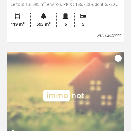
Le tout sur 595 m² environ. PRIX : 166.720 € dont 6.720 €
H.N. (4,20%) charge acquéreur - Classe énergie : F -
Classe climat : F - Logement à consommation
énergétique excessive : classe F => au 1/01/2028 si vente
119 m²
595 m²
6
5
ou location : Obligation niveau de performance compris
entre A et E - Montant estimé des dépenses annuelles
Réf : 020/3777
d'énergie pour un usage standard : 4370 à 5960 € (base
2021)