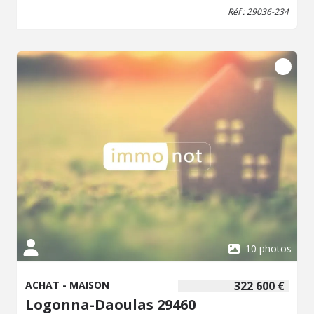
tout en restant à proximité du bourg et de ses
Réf : 29036-234
commodités. Édifiée sur une parcelle constructible de 2
356 m² offrant un beau potentiel d'aménagement
extérieur. La maison a bénéficié de travaux
d'amélioration, notamment d'une isolation par l'extérieur
sur une partie de l'habitation. Elle est également équipée
d'une pompe à chaleur air/air, d'un insert à bois et est
raccordée au tout-à-l'égout.
10 photos
ACHAT - MAISON
322 600 €
Logonna-Daoulas 29460