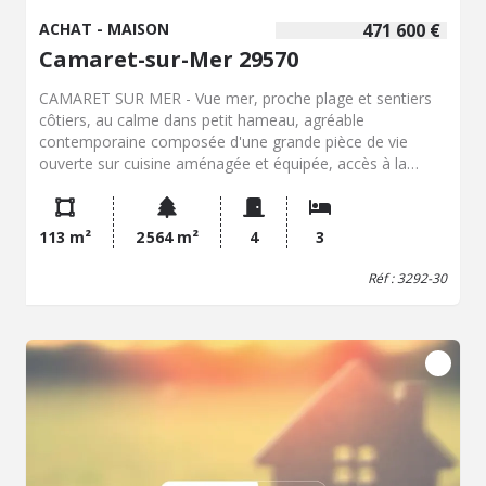
renseignements à l'étude.
ACHAT - MAISON
471 600 €
Camaret-sur-Mer 29570
CAMARET SUR MER - Vue mer, proche plage et sentiers
côtiers, au calme dans petit hameau, agréable
contemporaine composée d'une grande pièce de vie
ouverte sur cuisine aménagée et équipée, accès à la
terrasse, wc, buanderie avec douche et garage attenant
avec mezzanine au-dessus; à l'étage, dégagement, 3
chambres, salle de bain, wc. Jardin, le tout sur 2564m² de
113 m²
2 564 m²
4
3
terrain.
Réf : 3292-30