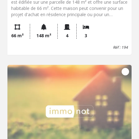
est édifiée sur une parcelle de 148 m² et offre une surface
habitable de 66 m². Cette maison peut convenir pour un
projet d'achat en résidence principale ou pour un
investissement immobilier. La distribution du bien est la
suivante : Au sous-sol : Garage, cave, local technique; -
Au-rez-de-chaussée : entrée, séjour avec cheminée,
66 m²
148 m²
4
3
cuisine, WC, douche, une chambre; - A l'étage : palier,
deux chambres L'ensemble est à rafraîchir et peut être
Réf : 194
modifié selon vos besoins. D'un point de vue technique, le
vitrage est double, le chauffage au fioul et
l'assainissement collectif. L'installation électrique, le
chauffage et l'isolation seront à revoir. Deux jardinets
sont présents sur chaque côté du bien. Le bien se situe
dans la ville de CARHAIX PLOUGUER, avec un accès aux
commodités de proximité : bus, écoles, commerces,
services et centre-ville. La localisation permet de
bénéficier des principaux équipements de la ville et des
services accessibles au quotidien. CARHAIX PLOUGUER
est une commune du centre-ouest du Finistère, connue
pour sa position au coeur du Poher. La ville dispose de
plusieurs établissements scolaires, de commerces de
proximité, de services administratifs et de transports. Elle
accueille également des événements culturels et dispose