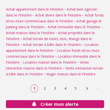
pouvant également faire office de bureau, une salle
d'eau, ainsi qu'un garage attenant avec espace buanderie
-
Achat appartement dans le Finistère
Achat bien agricole
et chaufferie. Une cave se trouve sous le salon et elle est
-
-
dans le Finistère
Achat divers dans le Finistère
Achat fonds
accessible par l'intérieur et l'extérieur. L'étage comprend
-
et/ou murs commerciaux dans le Finistère
Achat garage et
deux chambres, une salle d'eau, un WC indépendant avec
-
-
parking dans le Finistère
Achat immeuble dans le Finistère
lave-mains, un ancien grenier aménagé en chambre
traversante ainsi qu'un bureau en mezzanine ouvert sur le
-
Achat maison dans le Finistère
Achat propriété dans le
salon. De nombreux placards et espaces de rangement
-
Finistère
Achat terrain de loisirs, bois, étangs dans le
complètent l'ensemble. La maison est implantée sur un
-
-
Finistère
Achat terrain à bâtir dans le Finistère
Location
terrain paysager particulièrement bien entretenu et offre
-
appartement dans le Finistère
Location fonds et/ou murs
de beaux espaces de vie extérieure avec deux terrasses
-
commerciaux dans le Finistère
Location immeuble dans le
orientées est et sud. Cette maison possède un cadre de
vie apaisant et elle est baignée par la végétation.
-
-
Finistère
Location maison dans le Finistère
Vente
L'extension, très lumineuse grâce à ses nombreuses
-
interactive maison dans le Finistère
Vente interactive terrain
baies vitrées, constitue un véritable atout et apporte une
-
à bâtir dans le Finistère
Viager maison dans le Finistère
ouverture importante sur le jardin.
1
2
3
4
5
Page suivante
Dernière
Créer mon alerte