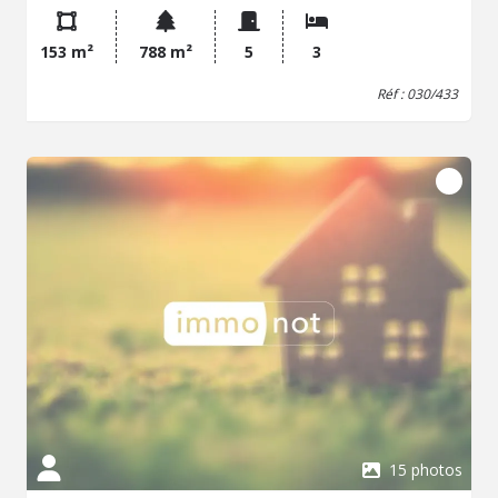
par ses volumes généreux, sa luminosité et la qualité de
ses prestations. Dès l'entrée, vous serez conquis par une
153 m²
788 m²
5
3
vaste pièce de vie de plus de 50 m², baignée de lumière
grâce à son exposition idéale. Ouverte sur une cuisine
Réf : 030/433
aménagée et équipée, elle offre un espace convivial
tourné vers l'extérieur, avec un accès direct à la terrasse,
à la piscine et au jardin, un cadre parfait pour profiter des
beaux jours en famille ou entre amis. Le rez-de-chaussée
propose également une véritable vie de plain-pied avec
une chambre disposant de son dressing et de sa salle
d'eau privative, un bureau, un WC indépendant ainsi
qu'une arrière-cuisine, apportant un espace de rangement
particulièrement appréciable au quotidien. À l'étage, un
espace ouvert, idéal pour un bureau, un salon TV ou un
coin lecture, dessert deux chambres confortables, une
salle de bains ainsi qu'un WC indépendant. Édifiée sur une
parcelle d'environ 780 m², la propriété bénéficie d'un
jardin soigneusement aménagé où piscine et jacuzzi
invitent à la détente. Une maison alliant confort,
fonctionnalité et qualité de vie, dans un emplacement
recherché à proximité immédiate du littoral, des
15 photos
commodités et des principaux axes. Plus de