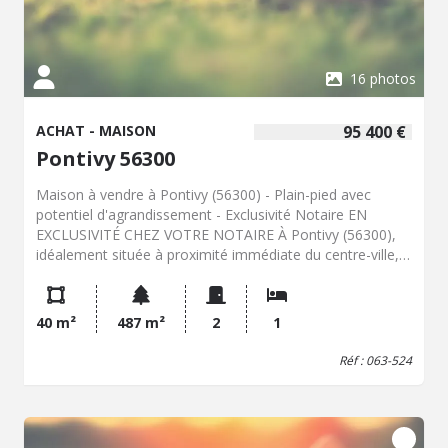
16 photos
ACHAT - MAISON
95 400 €
Pontivy 56300
Maison à vendre à Pontivy (56300) - Plain-pied avec
potentiel d'agrandissement - Exclusivité Notaire EN
EXCLUSIVITÉ CHEZ VOTRE NOTAIRE À Pontivy (56300),
idéalement située à proximité immédiate du centre-ville,
des écoles et des commerces, découvrez cette maison
de plain-pied à rénover, offrant un beau potentiel
d'évolution et d'agrandissement. Une opportunité idéale
40 m²
487 m²
2
1
pour un premier achat, un investissement locatif ou un
projet de rénovation. Construite en 1975, cette maison
Réf : 063-524
développe une surface habitable d'environ 40,43 m² et se
compose de : Un séjour/salon lumineux avec cheminée
équipée d'un insert ; Une cuisine ; Une grande chambre
avec salle d'eau et WC privatifs, facilement divisible en