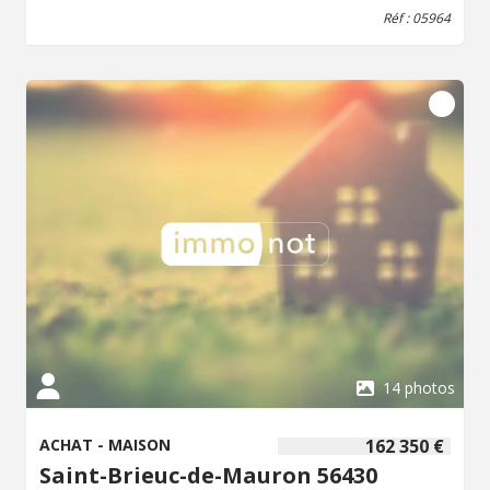
double vitrage, Tout-à-l'égoût, portail motorisé. - Classe
Réf : 05964
énergie : F - Classe climat : F - Logement à
consommation énergétique excessive : classe F => au
1/01/2028 si vente ou location : Obligation niveau de
performance compris entre A et E - Montant estimé des
dépenses annuelles d'énergie pour un usage standard :
4400 à 6010 € (base 2023) - Prix Hon. Négo Inclus : 186
350 € dont 4,11% Hon. Négo TTC charge acq. Prix Hors
Hon. Négo :179 000 € - Réf : 05964 - Les informations sur
les risques auxquels ce bien est exposé sont disponibles
sur le site Géorisques: www.georisques.gouv.fr
14 photos
ACHAT - MAISON
162 350 €
Saint-Brieuc-de-Mauron 56430