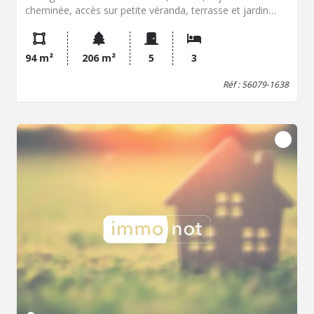
cheminée, accès sur petite véranda, terrasse et jardin
SUD/OUEST. . Au 1er : (dalle béton) palier avec placard, 3
chambres dont 2 avec placards, salle d'eau refaite, wc.
GARAGE avec petit grenier au-dessus, petite cave. Terrain
94 m²
206 m²
5
3
de 206 m², maison mitoyenne des 2 côtés (en décalé),
chauffage gaz 2018, huisseries PVC (sauf 1). TF : 1679 €
Réf : 56079-1638
UNIQUEMENT CHEZ LE NOTAIRE CONTACT : Angèle
MONDAMERT 06/08/57/31/80 Les informations sur les
risques auxquels ce bien est exposé sont disponibles sur
le site Géorisques : www.georisques.gouv.fr ?" (C. envir.
art. R 125-25, I modifié)