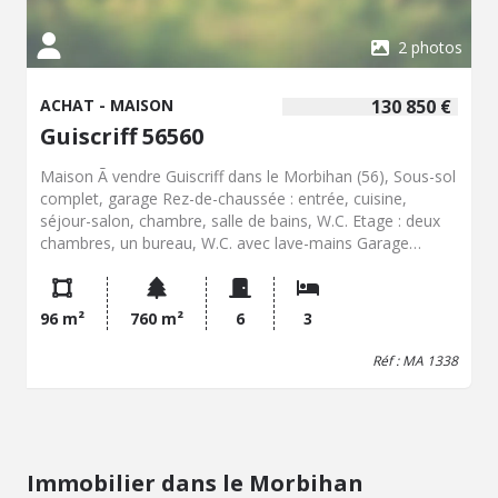
2 photos
ACHAT - MAISON
130 850 €
Guiscriff 56560
Maison Ã vendre Guiscriff dans le Morbihan (56), Sous-sol
complet, garage Rez-de-chaussée : entrée, cuisine,
séjour-salon, chambre, salle de bains, W.C. Etage : deux
chambres, un bureau, W.C. avec lave-mains Garage
attenant Terrasse Jardin
96 m²
760 m²
6
3
Réf : MA 1338
Immobilier dans le Morbihan