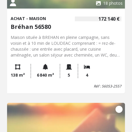
18 photos
ACHAT - MAISON
172 140 €
Bréhan 56580
Maison située à BREHAN en pleine campagne, sans
voisin et à 10 min de LOUDEAC comprenant : = rez-de-
chaussée : une entrée avec placard, une cuisine
aménagée, un salon séjour avec cheminée, un WC, deux
chambres avec placards et une salle de bains. = A l'étage :
un palier, deux chambres, un bureau avec une pièce en
enfilade, un rangement. Sous sol total avec garage,
138 m²
6 840 m²
5
4
buanderie. Un hangar d'environ 50m² Le tout sur une
parcelle de 6840m².
Réf : 56053-2557