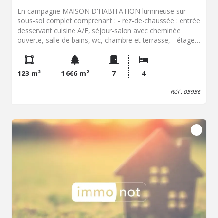
En campagne MAISON D'HABITATION lumineuse sur
sous-sol complet comprenant : - rez-de-chaussée : entrée
desservant cuisine A/E, séjour-salon avec cheminée
ouverte, salle de bains, wc, chambre et terrasse, - étage :
bureau, trois chambres, grenier, salle d'eau et wc, - sous-
sol : garage, cuisine avec cheminée, pièce sous terrasse,
cellier Grand jardin arboré. - Classe énergie : E - Classe
123 m²
1 666 m²
7
4
climat : B - Montant estimé des dépenses annuelles
d'énergie pour un usage standard : 2850 à 3910 € (base
Réf : 05936
2022) - Prix Hon. Négo Inclus : 162 350 € dont 4,74% Hon.
Négo TTC charge acq. Prix Hors Hon. Négo :155 000 € -
Réf : 05936 - Les informations sur les risques auxquels ce
bien est exposé sont disponibles sur le site Géorisques:
www.georisques.gouv.fr