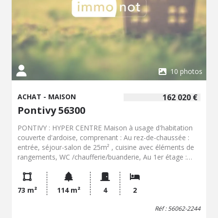
dans un secteur particulièrement prisé de Carnac.
10 photos
ACHAT - MAISON
162 020 €
Pontivy 56300
PONTIVY : HYPER CENTRE Maison à usage d'habitation
couverte d'ardoise, comprenant : Au rez-de-chaussée :
entrée, séjour-salon de 25m² , cuisine avec éléments de
rangements, WC /chaufferie/buanderie, Au 1er étage :
palier, une grande chambre avec salle d'eau privative, A
mi-palier : salle de bains avec WC, Au 2nd étage : palier,
deux chambres mansardées, grenier de rangement, Cour
73 m²
114 m²
4
2
exposée au SUD dans laquelle se trouve une dépendance
à usage de remise
Réf : 56062-2244