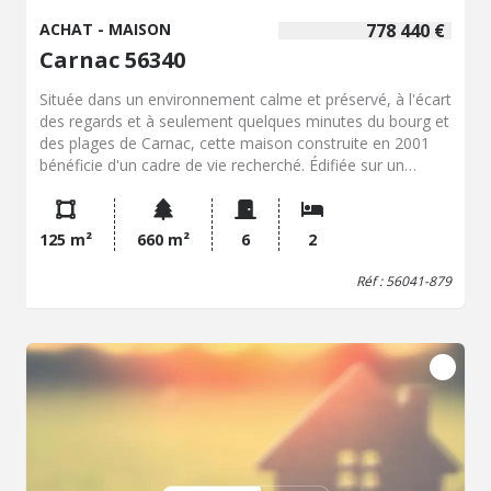
ACHAT - MAISON
778 440 €
Carnac 56340
Située dans un environnement calme et préservé, à l'écart
des regards et à seulement quelques minutes du bourg et
des plages de Carnac, cette maison construite en 2001
bénéficie d'un cadre de vie recherché. Édifiée sur un
terrain agréable, la propriété offre des volumes généreux
et une luminosité appréciable. La pièce principale, d'une
superficie d'environ 45 m², s'ouvre largement sur le jardin,
125 m²
660 m²
6
2
favorisant une agréable continuité entre les espaces de
vie intérieurs et extérieurs. La maison comprend une
Réf : 56041-879
cuisine aménagée et équipée, deux chambres dont une
au rez-de-chaussée, (possibilité 3 ou 4), ainsi que deux
salles d'eau. Grand garage traversant. L'ensemble a fait
l'objet d'un entretien régulier et se présente en bon état
général, permettant une installation sans travaux
importants. Les prestations techniques contribuent au
confort de l'habitation, notamment grâce une
performance énergétique satisfaisante. Ce bien constitue
une opportunité de résidence principale ou secondaire