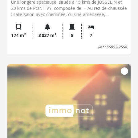
Une longère spacieuse, située à 15 kms de JOSSELIN et
20 kms de PONTIVY, composée de : - Au rez-de-chaussée
: salle-salon avec cheminée, cuisine aménagée,
chaufferie, WC, salle d'eau, une chambre, remise et
garage, - A l'étage : palier, cinq chambres, salle de
bains/WC. Carport Box à chevaux et débarras Terrain
174 m²
3 027 m²
8
7
attenant arboré et clôturé d'environ 3000m²
Réf : 56053-2558