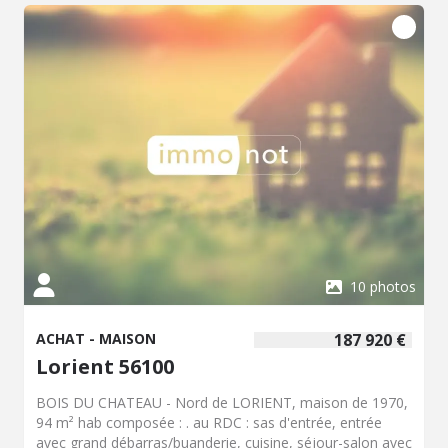
bistrot, salon de thé, lieu culturel....) Travaux à prévoir,
renseignements à l'étude
10 photos
ACHAT - MAISON
187 920 €
Lorient 56100
BOIS DU CHATEAU - Nord de LORIENT, maison de 1970,
94 m² hab composée : . au RDC : sas d'entrée, entrée
avec grand débarras/buanderie, cuisine, séjour-salon avec