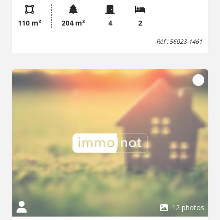
chambre avec accès extérieur et en enfilade un
dégagement avec coin bureau, une salle d'eau et un WC.
110 m²
204 m²
4
2
Un appentis sous escalier extérieur, abris jardin.
Possibilité d'agrandir le terrain pour chevaux.
Réf : 56023-1461
12 photos