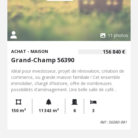
11 photos
ACHAT - MAISON
156 840 €
Grand-Champ 56390
Idéal pour investisseur, projet de rénovation, création de
commerce, ou grande maison familiale ! Cet ensemble
immobilier, chargé d'histoire, offre de nombreuses
possibilités d'aménagement. Une belle salle de café
authentique, avec cuisine, salon privé, et chambres à
l'étage et un appartement de Type T2, indépendant avec
accès privatif, et un terrain d'env. 1, 3 ha. Des annexes
150 m²
11 343 m²
6
3
telles que garages, cave, parking privé et terrains de
boules sont des atouts supplémentaires. La possibilité de
Réf : 56080-981
racheter la licence (licence IV) séparément vous
permettrait de relancer une activité commerciale (bar,