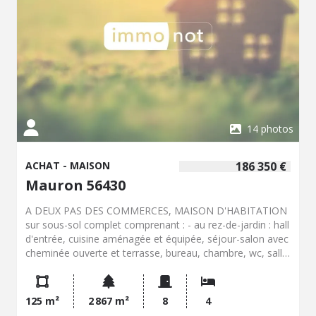
14 photos
ACHAT - MAISON
186 350 €
Mauron 56430
A DEUX PAS DES COMMERCES, MAISON D'HABITATION
sur sous-sol complet comprenant : - au rez-de-jardin : hall
d'entrée, cuisine aménagée et équipée, séjour-salon avec
cheminée ouverte et terrasse, bureau, chambre, wc, salle
bains (baignoire et douche), - à l'étage : trois chambres,
wc, grenier et petit salon. - sous-sol : garage, chaufferie,
buanderie, atelier et petit local. Jardin arboré clos de
125 m²
2 867 m²
8
4
2867m² avec abri de jardin. Menuiseries du RDC en PVC