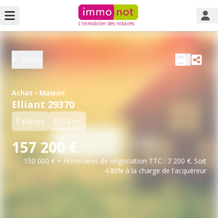
L'immobilier des notaires
Retour
Achat - Maison
Elliant 29370
2
5 pièces
3553 m
157 200 €
150 000 € + Honoraires de négociation TTC : 7 200 €. Soit
4.80% à la charge de l'acquéreur