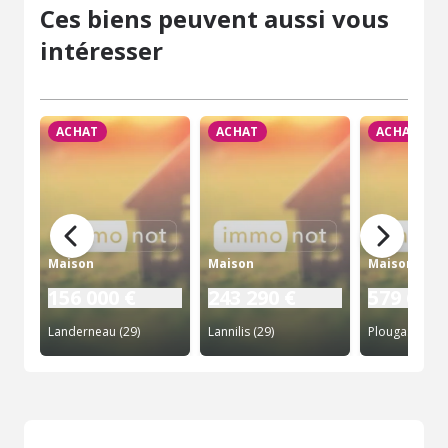
Ces biens peuvent aussi vous
intéresser
ACHAT
ACHAT
ACHAT
Maison
Maison
Maison
156 000 €
243 290 €
579 600 
Landerneau (29)
Lannilis (29)
Plougastel-Da