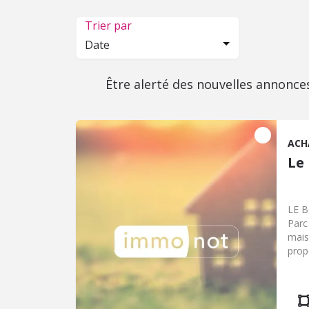
Trier par
Date
Être alerté des nouvelles annonce
ACH
Le
LE B
Parc
mais
prop
ouve
joli
La m
bain