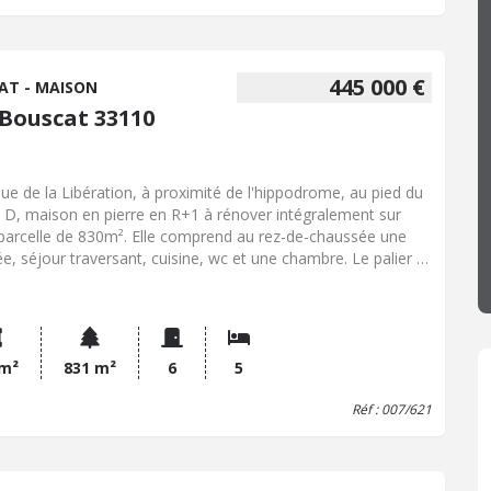
derie, offrant un espace fonctionnel supplémentaire. La
on est bien entretenue, avec double vitrage, chaudière
lacée il y a un an, et une toiture remaniée il y a 5 ans, en
état. Un bien rare, alliant charme de l’ancien et confort
445 000 €
AT - MAISON
rne, dans l’un des secteurs les plus prisés du Bouscat.
 Bouscat 33110
ue de la Libération, à proximité de l'hippodrome, au pied du
 D, maison en pierre en R+1 à rénover intégralement sur
parcelle de 830m². Elle comprend au rez-de-chaussée une
ée, séjour traversant, cuisine, wc et une chambre. Le palier à
age distribue 4 chambres et une salle de bains. En fond de
elle un garage d'environ 30m² complète cette offre. Beau
ntiel et différentes destinations envisageables avec emprise
e maximum 40% : habitation, commerce, immeuble...
 m²
831 m²
6
5
Réf : 007/621