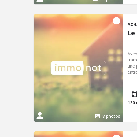
buan
mais
remp
bon 
ACH
mode
Le
Aven
tram
une 
entr
l'ét
parc
pote
bâti
120
8 photos