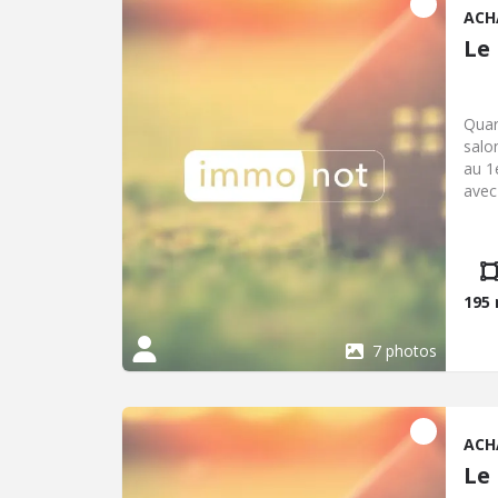
ACH
Le
Quar
salo
au 1
avec
cham
géné
195
7 photos
ACH
Le