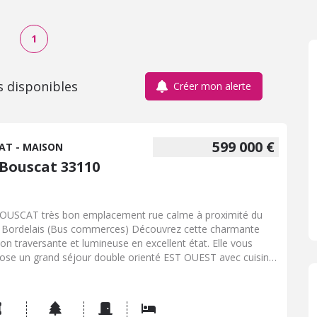
1
s disponibles
Créer mon alerte
599 000 €
AT - MAISON
 Bouscat 33110
OUSCAT très bon emplacement rue calme à proximité du
 Bordelais (Bus commerces) Découvrez cette charmante
on traversante et lumineuse en excellent état. Elle vous
ose un grand séjour double orienté EST OUEST avec cuisine
rte permettant grâce à ses baies vitrées d'accéder à une
e terrasse pour prendre vos repas avec vue sur le jardin pavé.
aison comprend 3 chambres (chacune dotée de sa salle de
s ou sa salle d'eau), de nombreux placards pour un