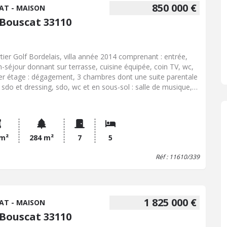
850 000 €
AT - MAISON
 Bouscat 33110
tier Golf Bordelais, villa année 2014 comprenant : entrée,
n-séjour donnant sur terrasse, cuisine équipée, coin TV, wc,
er étage : dégagement, 3 chambres dont une suite parentale
 sdo et dressing, sdo, wc et en sous-sol : salle de musique, 2
bres et coin buanderie. Chauffage au gaz, très bon état
ral.
 m²
284 m²
7
5
Réf : 11610/339
1 825 000 €
AT - MAISON
 Bouscat 33110