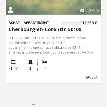
6 photos
ACHAT - APPARTEMENT
132 350 €
Cherbourg-en-Cotentin 50100
-CHERBOURG EN COTENTIN- sur la commune de
TOURLAVILLE, IDEAL INVESTISSEUR pour cet
appartement ,d'une surface habitable de 45.41 m²
environ, actuellement loué 586 Euros mensuel, de type
F2, au deuxième étage avec balcon et ascenseur
comprenant: entrée ,séjour, avec espace kitchennette,
chambre avec placard, salle de bains, W.C. .Charges
45 m²
3
1
copropriété: 410 Euros par trimestre ..Taxe foncière: 1026
Euros env.. Les renseignements complémentaires et les
Réf : 2171
rendez-vous de visites sont à prendre auprès de l'office
notarial de QUETTEHOU- Service immobilier-
Tel:02.33.54.13.15/ 02.33.54.80.59 / Email:
frederic.lecerf.50098@notaires.fr