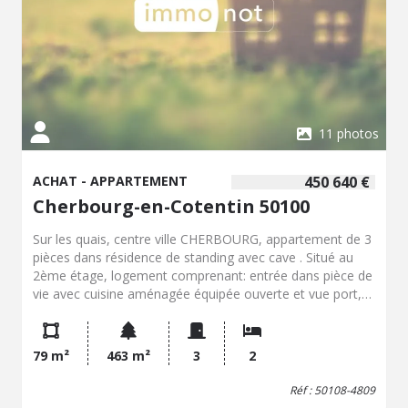
11 photos
ACHAT - APPARTEMENT
450 640 €
Cherbourg-en-Cotentin 50100
Sur les quais, centre ville CHERBOURG, appartement de 3
pièces dans résidence de standing avec cave . Situé au
2ème étage, logement comprenant: entrée dans pièce de
vie avec cuisine aménagée équipée ouverte et vue port,
WC avec placard (avec empl. MAL) et lave-mains, une
petite chambre avec un coin bureau (possibilité de faire
qu'une seule pièce), 2ème chambre avec balcon/terrasse.
79 m²
463 m²
3
2
Belles prestations. Possibilité d'acquérir un garage fermé
en plus dans la résidence (au prix de 20.000 €).
Réf : 50108-4809