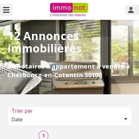
L'immobilier des notaires
12 Annonces
immobilières
de notaires d'appartement à vendre à
Cherbourg-en-Cotentin 50100
Trier par
Date
1