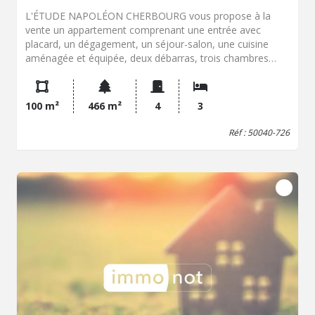
L'ÉTUDE NAPOLÉON CHERBOURG vous propose à la
vente un appartement comprenant une entrée avec
placard, un dégagement, un séjour-salon, une cuisine
aménagée et équipée, deux débarras, trois chambres
dont une avec accès balcon, une buanderie, un
dégagement avec placard donnant accès à une salle
d'eau et un WC. Balcon fermé. cave.
100 m²
466 m²
4
3
Réf : 50040-726