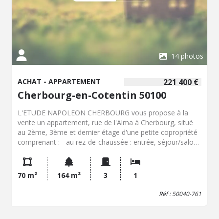
14 photos
ACHAT - APPARTEMENT
221 400 €
Cherbourg-en-Cotentin 50100
L'ETUDE NAPOLEON CHERBOURG vous propose à la
vente un appartement, rue de l'Alma à Cherbourg, situé
au 2ème, 3ème et dernier étage d'une petite copropriété
comprenant : - au rez-de-chaussée : entrée, séjour/salon
ouvert sur cuisine, salle d'eau et WC séparé - au premier
étage : palier desservant une pièce à usage de chambre -
au deuxième étage : une pièce à usage de bureau Petit
70 m²
164 m²
3
1
extérieur en indivision Petite copropriété comprenant 3
copropriétaires. Charges de copropriété : 457 € / trimestre
Réf : 50040-761
(2e trimestre 2026) Pas de procédure en cours. Toutes
nos annonces sur www.etudenapoleon.notaires.fr