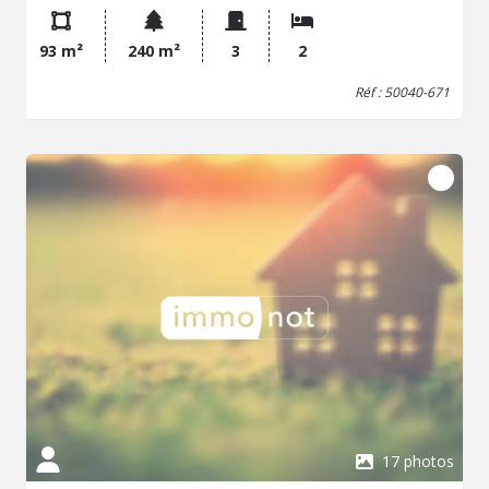
aménagée et équipée, d'un dégagement desservant deux
chambres dont une avec placard, une salle d'eau avec
93 m²
240 m²
3
2
WC. Copropriété de 7 lots. Pas de procédure en cours.
Réf : 50040-671
17 photos