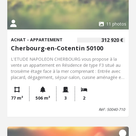
11 photos
ACHAT - APPARTEMENT
312 920 €
Cherbourg-en-Cotentin 50100
L'ETUDE NAPOLEON CHERBOURG vous propose à la
vente un appartement en Résidence de type F3 situé au
troisième étage face à la mer comprenant : Entrée avec
placard, dégagement, séjour-salon, cuisine aménagée et
équipée, salle d'eau, w.c, deux chambres avec placards.
Un balcon. Un grenier. Nombre de lots 42. Charges
trimestrielles en 2026 de 1074.18 Euros. Procédure en
77 m²
506 m²
3
2
cours.
Réf : 50040-710