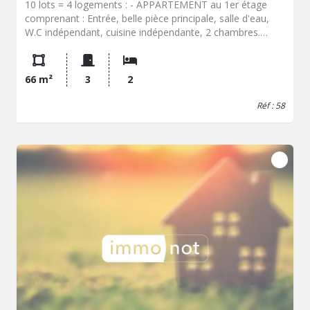
10 lots = 4 logements : - APPARTEMENT au 1er étage
comprenant : Entrée, belle pièce principale, salle d'eau,
W.C indépendant, cuisine indépendante, 2 chambres.
Chauffage gaz de ville avec chaudière individuelle récente
(2024) - Fenêtres PC double vitrage avec volets. - Cave. -
Cour commune. Pas d'amiante. GAZ : Pas d'anomalies
66 m²
3
2
constatées lors du diagnostic. Taxe foncière : 979 ?
Charges de copropriété 229.35 ?/trimestre + 12.07
Réf : 58
?/trimestre d'appel de fonds de travaux. (4.00 %
d'honoraires TTC à la charge de l'acquéreur.)