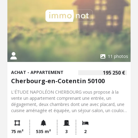
11 photos
ACHAT - APPARTEMENT
195 250 €
Cherbourg-en-Cotentin 50100
L'ÉTUDE NAPOLÉON CHERBOURG vous propose à la
vente un appartement comprenant une entrée, un
dégagement, deux chambres dont une avec placard, une
cuisine aménagée et équipée, un séjour-salon, un couloir
desservant un WC, un placard, une salle de bains et une
deuxième entrée de par les communs avec un espace
buanderie. Nombre de lots 31 dont 21 à usage
75 m²
535 m²
3
2
d'habitation. Les charges mensuelles sont de 160 euros