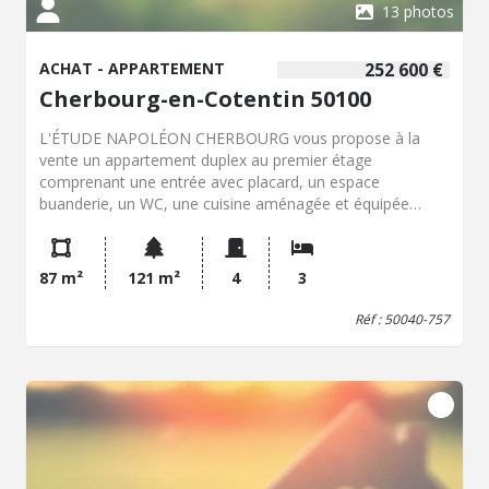
13 photos
ACHAT - APPARTEMENT
252 600 €
Cherbourg-en-Cotentin 50100
L'ÉTUDE NAPOLÉON CHERBOURG vous propose à la
vente un appartement duplex au premier étage
comprenant une entrée avec placard, un espace
buanderie, un WC, une cuisine aménagée et équipée
ouverte sur une séjour-salon. Au premier étage un palier
desservant trois chambres, une salle d'eau et un WC. Une
cave. Charges annuelles 940,60 euros. Bien vendu soumis
87 m²
121 m²
4
3
au statut de la copropriété. La copropriété comprend 7
lots, partie de bâtiment comportant obligatoirement une
Réf : 50040-757
partie privative et une quote-part de parties communes
dans l'immeuble. Pas de procédure en cours dans la
copropriété.