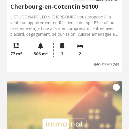
Cherbourg-en-Cotentin 50100
L'ETUDE NAPOLEON CHERBOURG vous propose à la
vente un appartement en Résidence de type F3 situé au
troisième étage face à la mer comprenant : Entrée avec
placard, dégagement, séjour-salon, cuisine aménagée et
équipée, salle d'eau, w.c, deux chambres avec placards.
Un balcon. Un grenier. Nombre de lots 42. Charges
trimestrielles en 2026 de 1074.18 Euros. Procédure en
77 m²
506 m²
3
2
cours. Consultez nos biens :
www.etudenapoleon.notaires.fr
Réf : 50040-763