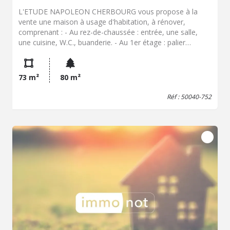
L'ETUDE NAPOLEON CHERBOURG vous propose à la
vente une maison à usage d'habitation, à rénover,
comprenant : - Au rez-de-chaussée : entrée, une salle,
une cuisine, W.C., buanderie. - Au 1er étage : palier
desservant une chambre et une salle d'eau avec W.C, - Au
2e étage : une chambre Courette devant Toutes nos
annonces sur www.etudenapoleon.notaires.fr
73 m²
80 m²
Réf : 50040-752