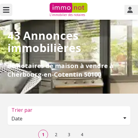
L'immobilier des notaires
43 Annonces
immobilières
de notaires de maison à vendre à
Cherbourg-en-Cotentin 50100
Trier par
Date
1
2
3
4