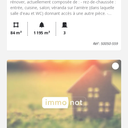
rénover, actuellement composée de : - rez-de-chaussée :
entrée, cuisine, salon; véranda sur l'arrière (dans laquelle
salle d'eau et WC) donnant accès à une autre pièce. -
étage : une chambre. Grande cour devant la maison
autour de laquelle plusieurs dépendances (garage, atelier,
anciennes étables, ancien pressoir...- pour une surface au
84 m²
1 195 m²
3
sol d'environ 150 m²). Terrain sur l'arrière de la maison
d'une surface de 580 m² pour lequel un certificat
Réf : 50050-559
d'urbanisme a été obtenu pour la construction d'une
maison d'habitation.