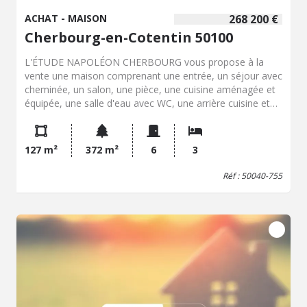
ACHAT - MAISON
268 200 €
Cherbourg-en-Cotentin 50100
L'ÉTUDE NAPOLÉON CHERBOURG vous propose à la
vente une maison comprenant une entrée, un séjour avec
cheminée, un salon, une pièce, une cuisine aménagée et
équipée, une salle d'eau avec WC, une arrière cuisine et
un WC. Au premier étage palier desservant trois chambres
dont deux avec placard, une salle d'eau et un WC. Un
grenier. Une terrasse et jardin. Une cave, un double
127 m²
372 m²
6
3
garage.
Réf : 50040-755