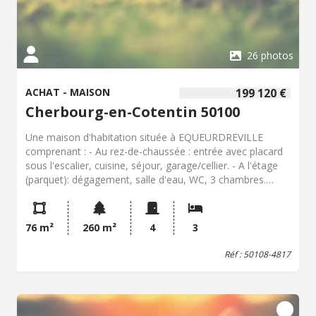
26 photos
ACHAT - MAISON
199 120 €
Cherbourg-en-Cotentin 50100
Une maison d'habitation située à EQUEURDREVILLE
comprenant : - Au rez-de-chaussée : entrée avec placard
sous l'escalier, cuisine, séjour, garage/cellier. - A l'étage
(parquet): dégagement, salle d'eau, WC, 3 chambres.
Jardin avec dépendances
76 m²
260 m²
4
3
Réf : 50108-4817