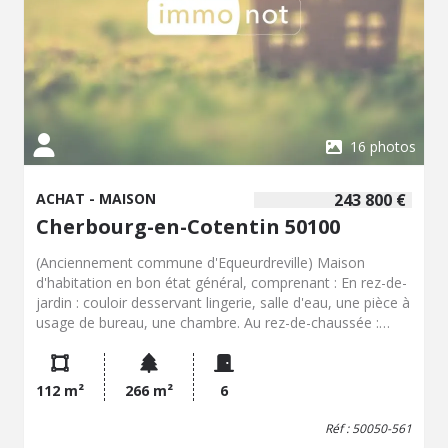
16 photos
ACHAT - MAISON
243 800 €
Cherbourg-en-Cotentin 50100
(Anciennement commune d'Equeurdreville) Maison
d'habitation en bon état général, comprenant : En rez-de-
jardin : couloir desservant lingerie, salle d'eau, une pièce à
usage de bureau, une chambre. Au rez-de-chaussée :
entrée - couloir desservant une pièce de vie avec bel
espace cuisine-aménagée, ouverte sur un salon. Au-
dessus : palier desservant deux chambres et salle d'eau.
112 m²
266 m²
6
Jardin. Le tout pour une surface cadastrale de 266m².
Réf : 50050-561