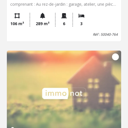
comprenant : Au rez-de-jardin : garage, atelier, une pièce,
WC. Au rez-de-chaussée : entrée, cuisine aménagée et
équipée, salle à manger, salon avec coin bureau et
placards, une verrière. Au premier étage : deux chambres
106 m²
289 m²
6
3
dont une avec placard et une pièce pouvant faire office
de chambre d'enfant ou bureau, une salle de bains et
Réf : 50040-764
douche avec WC. Deux terrasses couvertes, l'une au rez-
de-chaussée style patio donnant sur un jardin clos, l'autre
au premier étage en bois exotique faisant office de jardin
d'hiver. Toutes nos annonces sur
www.etudenapoleon.notaires.fr