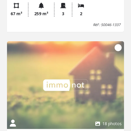
cellier (17m2) Garage non attenant (15m2) Double vitrage
PVC (2007) Chauffage Gaz (chaudière 2015) Toiture
67 m²
259 m²
3
2
ardoises (2006) Travaux à prévoir Retrouvez toutes nos
annonces sur https://www.etudenapoleon.notaires.fr/
Réf : 50046-1337
18 photos