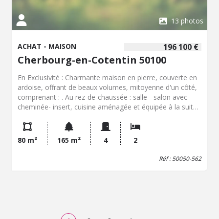
13 photos
ACHAT - MAISON
196 100 €
Cherbourg-en-Cotentin 50100
En Exclusivité : Charmante maison en pierre, couverte en
ardoise, offrant de beaux volumes, mitoyenne d'un côté,
comprenant : . Au rez-de-chaussée : salle - salon avec
cheminée- insert, cuisine aménagée et équipée à la suite,
WC. Verrière à usage de buanderie. . A l'étage : un bel
espace bureau avec placards, palier avec penderie
desservant deux chambres et salle de bains. . Au dessus :
80 m²
165 m²
4
2
grenier. Cour et jardinet avec accès piéton. Le tout pour
une surface cadastrale de 165m²
Réf : 50050-562