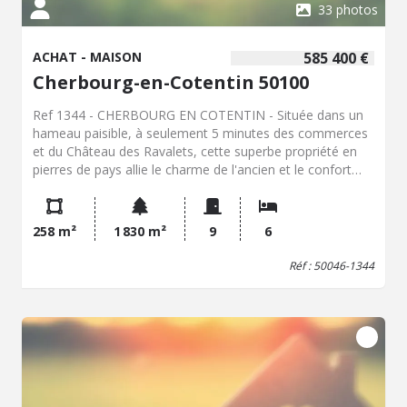
33 photos
ACHAT - MAISON
585 400 €
Cherbourg-en-Cotentin 50100
Ref 1344 - CHERBOURG EN COTENTIN - Située dans un
hameau paisible, à seulement 5 minutes des commerces
et du Château des Ravalets, cette superbe propriété en
pierres de pays allie le charme de l'ancien et le confort
moderne. Dès l'arrivée, l'authenticité des lieux séduit :
élégante façade et toiture en pierres de pays surmontée
d'épis de faîtage en terre cuite vernissée, et éléments
258 m²
1 830 m²
9
6
architecturaux comme sa pièce en forme de tour dotée
d'un bow-window. L'intérieur dévoile une décoration
Réf : 50046-1344
raffinée mettant à l'honneur des matériaux nobles
(parquets en chêne et bois exotique massifs, moulures,
cheminées, pierres apparentes) : • Au rez-de-chaussée : o
Entrée avec WC et vestiaire . o Cuisine aménagée et
équipée avec arrière-cuisine/buanderie. o Salle à manger
conviviale agrémentée d'un poêle Godin céramique . o
Pièce de vie baignée de lumière dans la tour, agrémentée
de son bow-window, surmontée d'une bibliothèque o