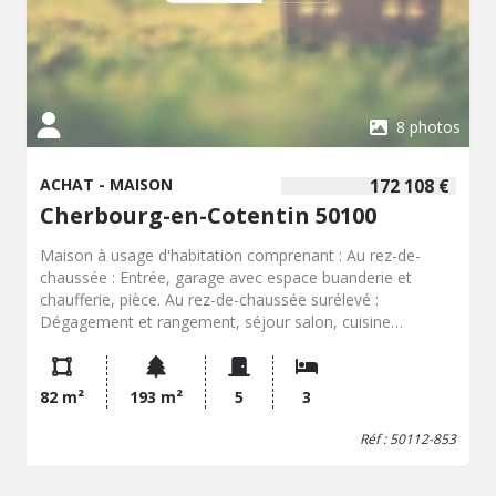
8 photos
ACHAT - MAISON
172 108 €
Cherbourg-en-Cotentin 50100
Maison à usage d'habitation comprenant : Au rez-de-
chaussée : Entrée, garage avec espace buanderie et
chaufferie, pièce. Au rez-de-chaussée surélevé :
Dégagement et rangement, séjour salon, cuisine
aménagée, trois chambres,, salle d'eau (douche), WC
indépendant. Egalement inclus Grenier au-dessus, jardin.
82 m²
193 m²
5
3
Réf : 50112-853