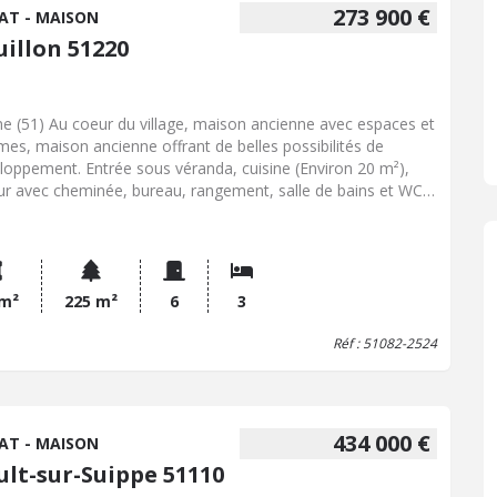
273 900 €
AT - MAISON
uillon 51220
e (51) Au coeur du village, maison ancienne avec espaces et
mes, maison ancienne offrant de belles possibilités de
loppement. Entrée sous véranda, cuisine (Environ 20 m²),
ur avec cheminée, bureau, rangement, salle de bains et WC
ez-de-chaussée. Escalier vers 1-er étage (entièrement
ueté), palier de dégagement desservant, 3 chambres (18.10
20.50 m², 20.90 m²), WC, salle de bains. Espace grenier
ageable d'environ 45 m². Dépendance et cellier d'environ 65
buanderie. Cave voutée. Cour semi couverte. Ensemble clos
 m²
225 m²
6
3
urs. Huisseries double vitrage, volets roulants électriques.
Réf : 51082-2524
mble en bon état, décoration et réactualisation à prévoir.
 : 273 900 € Honoraires de négociation inclus à la charge des
eurs.
434 000 €
AT - MAISON
ult-sur-Suippe 51110