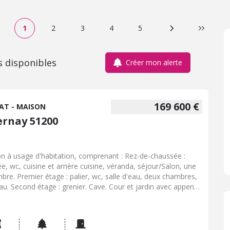
1
2
3
4
5
Page suivante
Dernière
s disponibles
Créer mon alerte
169 600 €
AT - MAISON
ernay 51200
n à usage d'habitation, comprenant : Rez-de-chaussée :
ée, wc, cuisine et arrière cuisine, véranda, séjour/Salon, une
bre. Premier étage : palier, wc, salle d'eau, deux chambres,
au. Second étage : grenier. Cave. Cour et jardin avec appentis
elier.