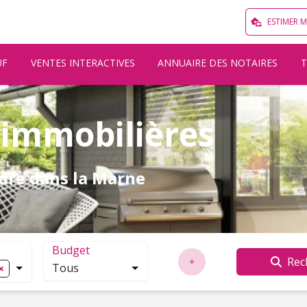
ESTIMER 
UF
VENTES INTERACTIVES
ANNUAIRE DES NOTAIRES
 immobilières
dre dans la Marne
Budget
Rec
Tous
localisation. Cliquez pour ouvrir la modale de recherche.