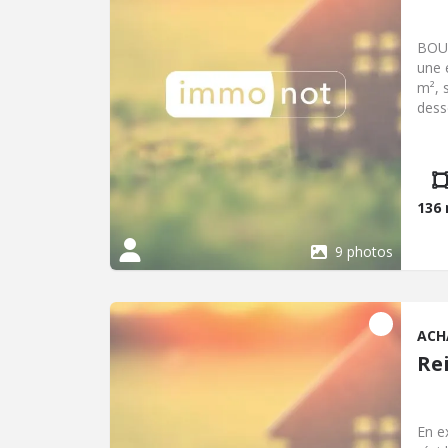
BOUL
une 
m², 
dess
un e
65 m²
136
9 photos
ACH
Re
En e