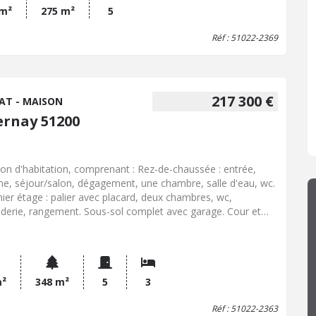
 m²
275 m²
5
Réf : 51022-2369
217 300 €
AT - MAISON
ernay 51200
on d'habitation, comprenant : Rez-de-chaussée : entrée,
ine, séjour/salon, dégagement, une chambre, salle d'eau, wc.
ier étage : palier avec placard, deux chambres, wc,
derie, rangement. Sous-sol complet avec garage. Cour et
in avec appentis.
m²
348 m²
5
3
Réf : 51022-2363