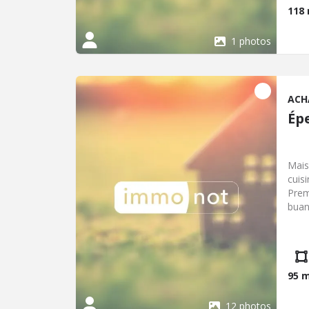
118
1 photos
ACH
Ép
Mais
cuis
Prem
buan
jard
95 
12 photos