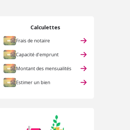
 page
Calculettes
Frais de notaire
Capacité d'emprunt
Montant des mensualités
Estimer un bien