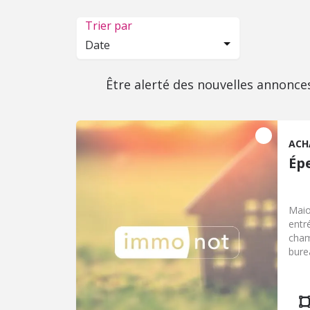
Trier par
Date
Être alerté des nouvelles annonce
ACH
Ép
Maio
entr
cham
bure
et at