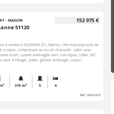
152 975 €
AT - MAISON
zanne 51120
on à vendre à SEZANNE (51, Marne), Une maisonproche de
ité scolaire, comprenant au rez-de-chaussée : salon avec
inée insert, cuisine aménagée avec coin repas, cellier, WC,
s cave. A l'étage : palier, grenier aménagé, couloir
ervant salle d'eau, WC et 3 chambres. Garage attenant.
asse et jardin. La maison est raccordée au tout à l'égout. -
se énergie : D - Classe climat : B - Montant estimé des
nses annuelles d'énergie pour un usage standard : 2300 à
 € (base 2021) - Prix Hon. Négo Inclus : 152 975 € dont
 m²
315 m²
5
4
% Hon. Négo TTC charge acq. Prix Hors Hon. Négo :145 000
Réf : 043/1810
Réf : 043/1810