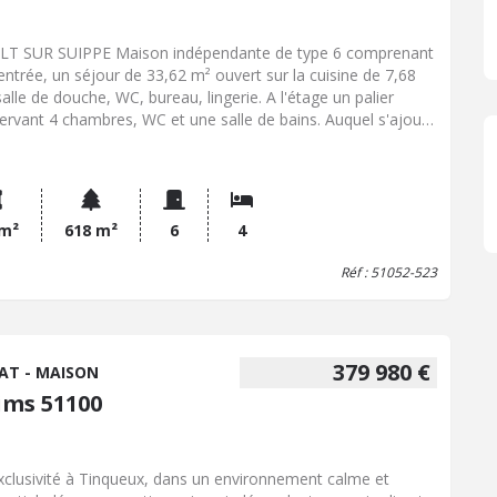
T SUR SUIPPE Maison indépendante de type 6 comprenant
entrée, un séjour de 33,62 m² ouvert sur la cuisine de 7,68
salle de douche, WC, bureau, lingerie. A l'étage un palier
ervant 4 chambres, WC et une salle de bains. Auquel s'ajoute
space piscine couvert avec sauna, salle de douche et WC de
. Garage, jardin avec terrasse et jacuzzi, abri de jardin.
 m²
618 m²
6
4
Réf : 51052-523
379 980 €
AT - MAISON
ims 51100
xclusivité à Tinqueux, dans un environnement calme et