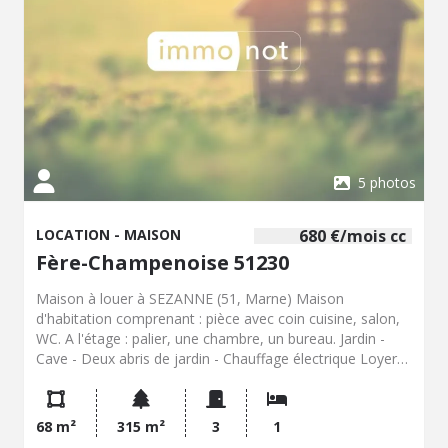
5 photos
LOCATION - MAISON
680 €/mois cc
Fère-Champenoise 51230
Maison à louer à SEZANNE (51, Marne) Maison
d'habitation comprenant : pièce avec coin cuisine, salon,
WC. A l'étage : palier, une chambre, un bureau. Jardin -
Cave - Deux abris de jardin - Chauffage électrique Loyer
mensuel hors charges : 680€, un mois de dépôt de
garantie, Hon. charge locataire : 340,00 € TTC Classe
énergie : B - Classe climat : A - Montant estimé des
68 m²
315 m²
3
1
dépenses annuelles d'énergie : 670€ à 940€ (base 2021).