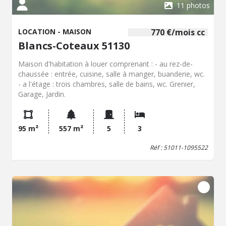
11 photos
LOCATION - MAISON
770 €/mois cc
Blancs-Coteaux 51130
Maison d'habitation à louer comprenant : - au rez-de-
chaussée : entrée, cuisine, salle à manger, buanderie, wc.
- a l'étage : trois chambres, salle de bains, wc. Grenier,
Garage, Jardin.
95 m²
557 m²
5
3
Réf : 51011-1095522