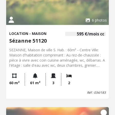
6 photos
LOCATION - MAISON
595 €/mois cc
Sézanne 51120
SEZANNE, Maison de ville S. Hab. : 60m² - Centre Ville:
Maison d'habitation comprenant : Au rez-de-chaussée :
pièce à vivre avec coin cuisine aménagée, wc, débarras. A
l'étage : salle d'eau avec wc, deux chambres, grenier.
Cave. Petite cour privée. - Classe énergie : E - Classe
climat : E - Montant estimé des dépenses annuelles
d'énergie pour un usage standard : 1670 à 2300 € (base
60 m²
61 m²
3
2
2022) - Loyer : 595 € / mois plus 0 € charges locatives.
Dépôt de garantie : 595 € Hon. charge locataire : 540 €
Réf : 034/183
TTC + 190 € état des lieux - Réf : 034/183