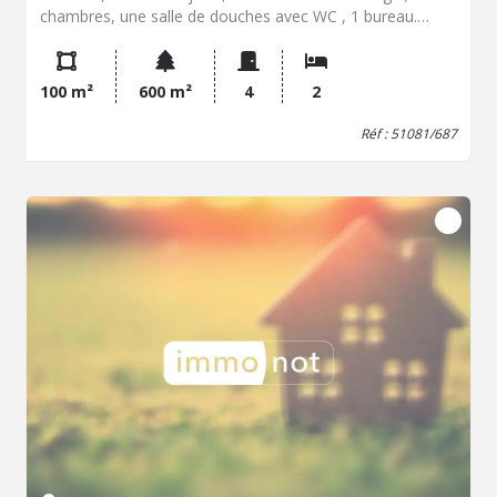
chambres, une salle de douches avec WC , 1 bureau.
Chauffage au gaz en citerne . A côté la ferme du
propriétaire . dans charges : entretien chaudière et fosse
septique, et OM compris . libre 07 Septembre
100 m²
600 m²
4
2
Réf : 51081/687