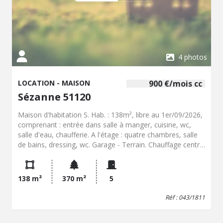
4 photos
LOCATION - MAISON
900 €/mois cc
Sézanne 51120
Maison d'habitation S. Hab. : 138m², libre au 1er/09/2026,
comprenant : entrée dans salle à manger, cuisine, wc,
salle d'eau, chaufferie. A l'étage : quatre chambres, salle
de bains, dressing, wc. Garage - Terrain. Chauffage central
au gaz - Classe énergie : C - Classe climat : C - Montant
estimé des dépenses annuelles d'énergie pour un usage
standard : 1420 à 1980 € (base 2021) - Loyer : 900 € /
138 m²
370 m²
5
mois hors charges. Dépôt de garantie : 900 € Hon. charge
locataire : 450 € TTC - Réf : 043/1811
Réf : 043/1811