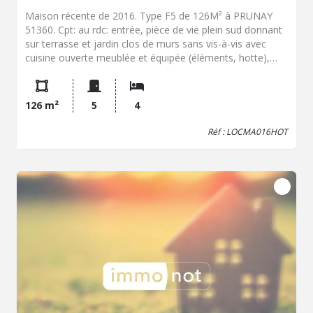
Maison récente de 2016. Type F5 de 126M² à PRUNAY
51360. Cpt: au rdc: entrée, pièce de vie plein sud donnant
sur terrasse et jardin clos de murs sans vis-à-vis avec
cuisine ouverte meublée et équipée (éléments, hotte),
une chambre avec chauffage électrique au sol, salle de
douche attenante, WC. A l'étage: palier, rangement, 3
chambres dont une avec terrasse, salle de bains, WC.
126 m²
5
4
Parking. Chauffage individuel électrique. Jardin.
Dépendance. Bus de ville toutes les heures dans le village.
Réf : LOCMA016HOT
Classe Energie : D (217 Kwep/m².an) - GES B (7
Kwep/m².an). Libre le 23/08/2026. Loyer Charges
comprises: 1212.00€/mois Dont TOM: 12€/moisDépôt de
garantie: 1200.00€Honoraire charge locataire:
824.95€Dont 378.00€ TTC pour état des lieux. Les
informations sur les risques auxquels ce bien est exposé
sont disponibles sur le site Géorisques : www. georisques.
gouv. fr