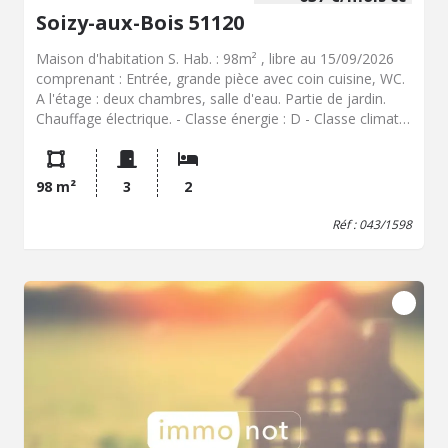
Soizy-aux-Bois 51120
Maison d'habitation S. Hab. : 98m² , libre au 15/09/2026
comprenant : Entrée, grande pièce avec coin cuisine, WC.
A l'étage : deux chambres, salle d'eau. Partie de jardin.
Chauffage électrique. - Classe énergie : D - Classe climat :
A - Montant estimé des dépenses annuelles d'énergie
pour un usage standard : 1110 à 1540 € (base 2021) -
Loyer : 637 € / mois plus 10 € charges locatives (entretien
98 m²
3
2
micro-station). Dépôt de garantie : 637 € Hon. charge
locataire : 310 € TTC - Réf : 043/1598
Réf : 043/1598