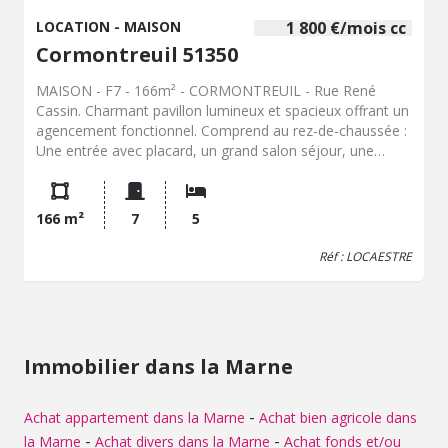
LOCATION - MAISON
1 800 €/mois cc
Cormontreuil 51350
MAISON - F7 - 166m² - CORMONTREUIL - Rue René
Cassin. Charmant pavillon lumineux et spacieux offrant un
agencement fonctionnel. Comprend au rez-de-chaussée :
Une entrée avec placard, un grand salon séjour, une
chambre, une cuisine, un WC séparé et une salle de bain
avec douche à l'italienne. À l'étage : 4 chambres, une salle
de bain avec grande baignoire d'angle et WC, et un
166 m²
7
5
dressing. Grand sous-sol : garage pour deux voitures,
atelier et cave. Le tout donnant sur un grand jardin bien
Réf : LOCAESTRE
entretenu entourant la maison. Classe Energie : C (100
Kwep/m².an) - GES C (20 Kwep/m².an). Chauffage au gaz
avec chaudière haut rendement à régulation électronique.
Vidéo de visite virtuelle disponible sur demande Loyer CC :
1800€ Dépôt de garantie : 1800€ Honoraire charge
Immobilier dans la Marne
locataire : 1152.26€ Dont 498.15€ TTC pour état des lieux.
Les informations sur les risques auxquels ce bien est
exposé sont disponibles sur le site Géorisques : www.
-
Achat appartement dans la Marne
Achat bien agricole dans
georisques. gouv. fr
-
-
la Marne
Achat divers dans la Marne
Achat fonds et/ou