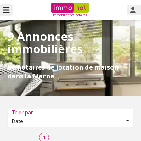
L'immobilier des notaires
9 Annonces
immobilières
de notaires de location de maison
dans la Marne
Trier par
Date
1