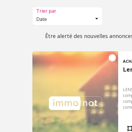
Trier par
Date
Être alerté des nouvelles annonce
ACH
Le
LENS
comp
comp
comm
prin
Chau
comp
de 6