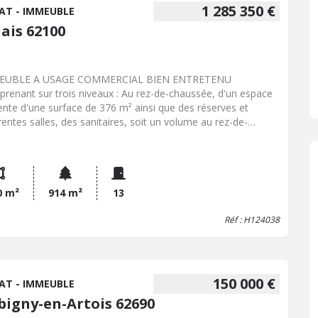
tricité refaite, double vitrage en PVC, compteurs individuels
1 285 350 €
AT - IMMEUBLE
triques et d'eau. REVENUS LOCATIFS ANNUELS BRUTS = 53
ais 62100
 hors charges. RENTABILITE BRUTE de 8,6%.
EUBLE A USAGE COMMERCIAL BIEN ENTRETENU
renant sur trois niveaux : Au rez-de-chaussée, d'un espace
ente d'une surface de 376 m² ainsi que des réserves et
érentes salles, des sanitaires, soit un volume au rez-de-
ssée est de 618 m².Au 1er niveau se trouve un vestiaire ainsi
différents bureaux et une salle de stockage d'une surface de
m². Le 2ème étage se compose de trois parties, pour une
ace exploitable de 545 m². Cour intérieure de 180 m² environ.
pements : chauffage est une chaudière au gaz. Menuiseries
0 m²
914 m²
13
lu et PVC double vitrage. Monte charge. IDEAL
Réf : H124038
STISSEURES - DIVERSES POSSIBILITES
150 000 €
AT - IMMEUBLE
bigny-en-Artois 62690