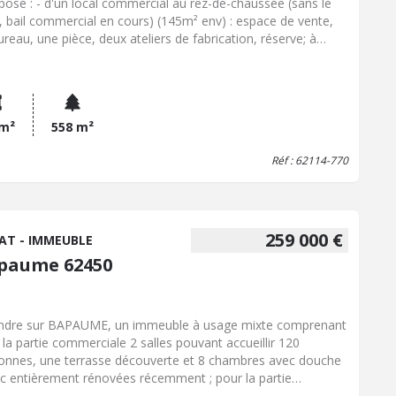
osé : - d'un local commercial au rez-de-chaussée (sans le
, bail commercial en cours) (145m² env) : espace de vente,
ureau, une pièce, deux ateliers de fabrication, réserve; à
térieur : cour fermée - d'un appartement en duplex situé au
et 2eme étage (76m²) , composé d'une pièce de vie, cuisine,
e de bains avec WC, deux pièces et une chambre. Fenêtres
Double vitrage, accès par la cour Tout à l'égout, DPE : E
 l'appartement - Sans DPE pour le commerce (pas
 m²
558 m²
uipement de chauffage) Idéal investisseur ! contacter l'étude
Réf : 62114-770
 plus de renseignements
259 000 €
AT - IMMEUBLE
paume 62450
ndre sur BAPAUME, un immeuble à usage mixte comprenant
 la partie commerciale 2 salles pouvant accueillir 120
onnes, une terrasse découverte et 8 chambres avec douche
.c entièrement rénovées récemment ; pour la partie
tation un duplex avec un bureau, un séjour, une salle de