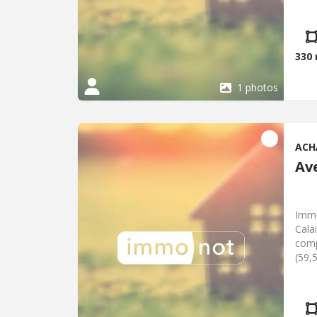
bain
licen
330
1 photos
ACH
Av
Imme
Cala
comp
(59,
prin
T3 (
cuis
étag