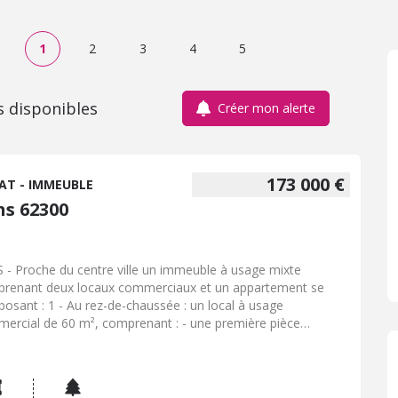
1
2
3
4
5
s disponibles
Créer mon alerte
173 000 €
AT - IMMEUBLE
ns 62300
 - Proche du centre ville un immeuble à usage mixte
renant deux locaux commerciaux et un appartement se
osant : 1 - Au rez-de-chaussée : un local à usage
ercial de 60 m², comprenant : - une première pièce
cipale, un espace cuisine, WC - Une cave aménagée -
ffage électrique 2 - Un second local d'environ 20 m²,
renant : - une pièce et un WC 3 - A l'étage : un appartement
8 m² habitables, comprenant : - Couloir, séjour-salon, cuisine