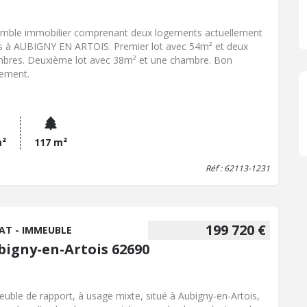
mble immobilier comprenant deux logements actuellement
s à AUBIGNY EN ARTOIS. Premier lot avec 54m² et deux
bres. Deuxième lot avec 38m² et une chambre. Bon
ement.
m²
117 m²
Réf : 62113-1231
199 720 €
AT - IMMEUBLE
bigny-en-Artois 62690
uble de rapport, à usage mixte, situé à Aubigny-en-Artois,