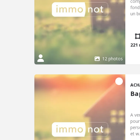
comp
fond
un b
l'ex
1er 
sall
PVC 
pour
221
d'éq
pour
12 photos
ACH
Ba
A ve
pour
pers
et w
habi