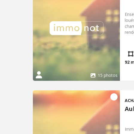
Ense
loué
cham
rend
92 
15 photos
ACH
Au
Imme