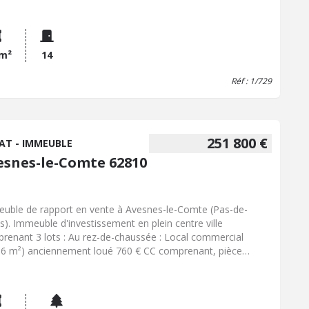
s , un w.c et 3 chambres. Possibilité de rachat rn sus d'une
ce IV et de matériel de restauration et d'hotellerie.
 m²
14
Réf : 1/729
251 800 €
AT - IMMEUBLE
esnes-le-Comte 62810
uble de rapport en vente à Avesnes-le-Comte (Pas-de-
is). Immeuble d'investissement en plein centre ville
renant 3 lots : Au rez-de-chaussée : Local commercial
56 m²) anciennement loué 760 € CC comprenant, pièce
cipale, réserve, WC et garage. Premier étage : Appartement
96,27 m²) anciennement loué 532 € CC comprenant, séjour,
ine, salle d'eau, bureau ou dressing et 2 chambres. Deuxième
e : Appartement T2 (48,97 m²) anciennement loué 432 € CC